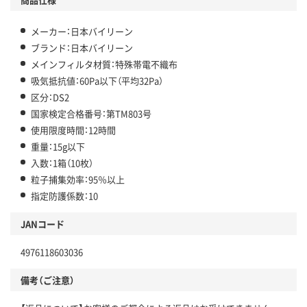
メーカー：日本バイリーン
ブランド：日本バイリーン
メインフィルタ材質：特殊帯電不織布
吸気抵抗値：60Pa以下（平均32Pa）
区分：DS2
国家検定合格番号：第TM803号
使用限度時間：12時間
重量：15g以下
入数：1箱（10枚）
粒子捕集効率：95％以上
指定防護係数：10
JANコード
4976118603036
備考（ご注意）