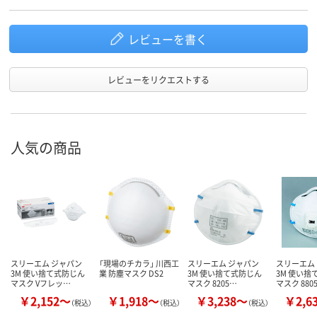
レビューを書く
レビューをリクエストする
人気の商品
スリーエム ジャパン
「現場のチカラ」 川西工
スリーエム ジャパン
スリーエム
3M 使い捨て式防じん
業 防塵マスク DS2
3M 使い捨て式防じん
3M 使い捨
マスク Vフレッ…
マスク 8205…
マスク 880
￥2,152～
￥1,918～
￥3,238～
￥2,6
（税込）
（税込）
（税込）