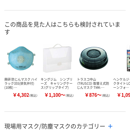
この商品を見た人はこちらも検討されていま
す
興研 防じんマスク ハイ
キングジム シンプリ
トラスコ中山
ヘンケルジ
ラック355(排気弁付)
ーズ キャリングケー
（TRUSCO） 取替え式防
クタイト LO
(10枚) …
ス（グリップタイプ)
じんマスク TMK-…
ーンフォ…
￥4,302
￥1,100～
￥876～
￥1,0
（税込）
（税込）
（税込）
現場用マスク/防塵マスクのカテゴリー