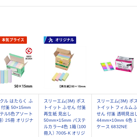
本気プライス
オリジナル
クル はたらく ふ
スリーエム(3M) ポス
スリーエム(3M) ポ
 付箋 50×15mm
トイット ふせん 付箋
トイット フィルム
テル5色アソート
再生紙 見出し
せん 付箋 透明見出
冊） 25冊 オリジナ
50mm×15mm パステ
44mm×10mm 6色 1
ルカラー4色 1箱（100
ケース 6832NE
冊入） 7005-K オリジ