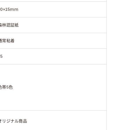
50×15ｍｍ
森林認証紙
通常粘着
75
色帯5色
オリジナル商品