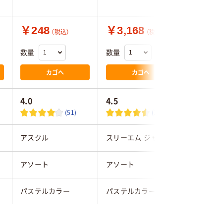
ジナル
￥248
￥3,168
￥5,1
（税込）
（税込）
数量
数量
数量
カゴへ
カゴへ
4.0
4.5
(51)
(2)
ン
アスクル
スリーエム ジャパン
スリーエ
アソート
アソート
アソート
パステルカラー
パステルカラー
ネオンカ
マルチカラー／多色
マルチカラー／多色
マルチカ