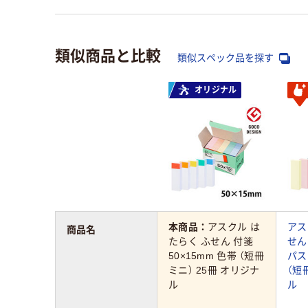
類似商品と比較
類似スペック品を探す
オリジナル
本商品：
アスクル は
アス
商品名
たらく ふせん 付箋
せん
50×15mm 色帯 （短冊
パス
ミニ） 25冊 オリジナ
（短
ル
ル