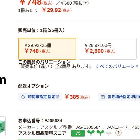
￥748
／￥680（税抜き）
（税込）
￥29.92
1冊あたり
（税込）
販売単位：1箱（25冊入）
￥29.92×25冊
￥28.9×100冊
￥748
￥2,890
（税込）
（税込）
この商品のバリエーション
「販売単位」違いで 全2商品 あります。
すべてのバリエーショ
配送オプション
￥385
時間帯指定 指定可
置き場所指定 利用
（税込）
お申込番号：EJ05684
メーカー：アスクル
／型番：AS-EJ05684
／JANコード：4535
アスクル商品環境スコア
75