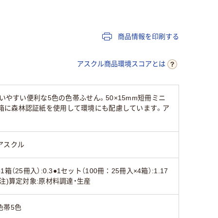
セット
セット
セット
50×15mm
50×15mm
50×15m
商品情報を印刷する
強粘着
強粘着
強粘着
アスクル商品環境スコアとは
スタンダード
スタンダード
スタンダ
いやすい便利な5色の色帯ふせん。50×15mm短冊ミニ
箱に森林認証紙を使用して環境にも配慮しています。ア
55
130
85
アスクル
●1箱（25冊入）:0.3●1セット（100冊：25冊入×4箱）:1.17
(注)算定対象:原材料調達・生産
色帯5色