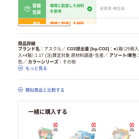
容器
環境に配慮した材料
省資源・無包装
を使用
包装
詳しく見る
商品
環境に配慮した材料
省資源・省エネ・節水
本体
を使用
独自の回収スキームがあ
アスクルで資源循環し
商品詳細
仕組
る
ている
ブランド名
アスクル
／
CO2排出量 [kg-CO2]
●1箱（25冊入
入×4箱）:1.17 (注)算定対象:原材料調達・生産
／
アソート/単色
この商品の環境配慮ポイントです。詳しくはページ下部の商品
色
／
カラーシリーズ
その他
ア詳細／加点項目
」で確認できます。
もっと見る
類似商品と比較する
一緒に購入する