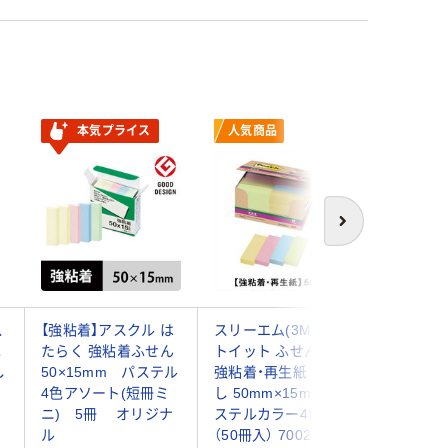
本気プライス
人気商品
オ
次へ
ス
【強粘着】アスクル は
スリーエム(3M) ポス
スリーエム
ふ
たらく 強粘着ふせん
トイット ふせん 付箋
トイット
し
50×15mm パステル
強粘着・再生紙 見出
強粘着 
4色アソート(短冊ミ
し 50mm×15mm パ
50mm×
ニ) 5冊 オリジナ
ステルカラー4色 1箱
カラー5色
ル
（50冊入） 7002SS-K
入） 700