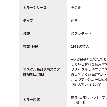
カラーシリーズ
その他
タイプ
色帯
種類
スタンダード
枚数（1冊）
1冊100枚入
●容器包装1:全て紙であ
している材料を使用(20
アスクル商品環境スコア
リサイクルしやすい(10
詳細/加点項目
得している商品(20点)
ルしやすい(5点)●仕組
り組んでいる(10点)
色帯（白地にレッド、オ
カラー内容
ー）各5冊