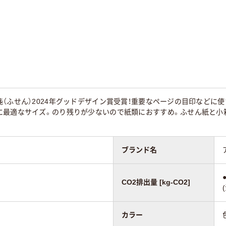
セット
セット
15ｍｍ
50×15mm
44×10mm
粘着
通常粘着
通常粘着
ンダード
スタンダード
フィルム
（ふせん）2024年グッドデザイン賞受賞！重要なページの目印などに使
に最適なサイズ。のり残りが少ないので紙類におすすめ。ふせん紙と小
130
95
ブランド名
CO2排出量 [kg-CO2]
カラー