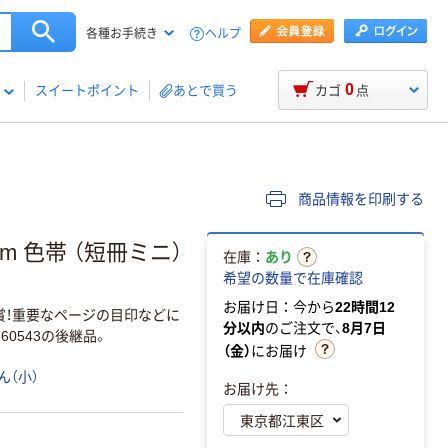
ヘルプ
各種お手続き
0
スイートポイント
あとで買う
カゴ
点
商品情報を印刷する
m 色帯 （短冊ミニ）
在庫：
あり
希望の数量で在庫確認
お届け日：今から
22時間12
賞！重要なページの目印などに
分以内
のご注文で、
8月7日
0543の後継品。
（金）
にお届け
ん（小）
お届け先：