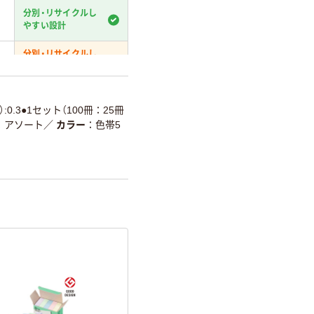
分別・リサイクルし
やすい設計
分別・リサイクルし
やすい設計
温室効果ガスなどの
削減
）:0.3●1セット（100冊：25冊
アソート
／
カラー
色帯5
詳細「
アスクル商品環境スコ