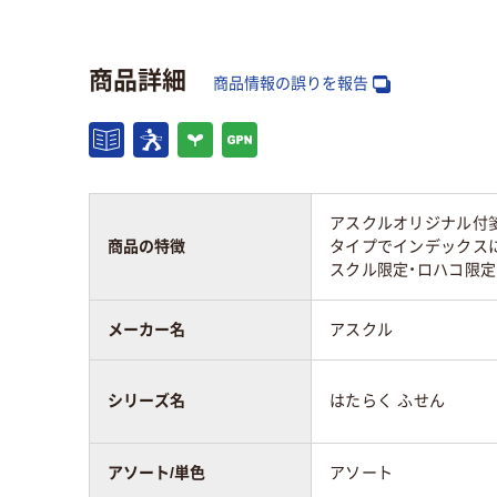
セット
商品詳細
サイズ
50×15ｍｍ
50×
商品情報の誤りを報告
粘着力
通常粘着
通常
種類
スタンダード
スタ
アスクルオリジナル付箋
商品の特徴
タイプでインデックス
アスクル商品環境
75
75
スクル限定・ロハコ限定
スコア
メーカー名
アスクル
シリーズ名
はたらく ふせん
アソート/単色
アソート