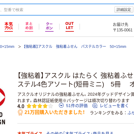
詳細設定
お届け先
〒135-0061
0×15mm
【強粘着】アスクル 強粘着ふせん パステルカラー 50×15mm
【強粘着】アスクル はたらく 強粘着ふせん
ステル4色アソート(短冊ミニ) 5冊 
アスクルオリジナルの強粘着ふせん。2024年グッドデザイン
れます。森林認証紙使用※パッケージは順次切り替わります
4.0
51件の評価
レビューを書く
21万回購入いただきました！
ランキングをみる
ふ
本気プライス
その他の「本気プライス」商品を見る