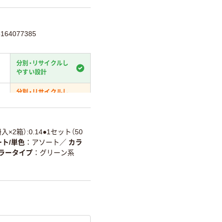
64077385
分別・リサイクルし
やすい設計
分別・リサイクルし
やすい設計
温室効果ガスなどの
削減
入×2箱）:0.14●1セット（50
ト/単色
アソート
／
カラ
詳細「
アスクル商品環境スコ
ラータイプ
グリーン系