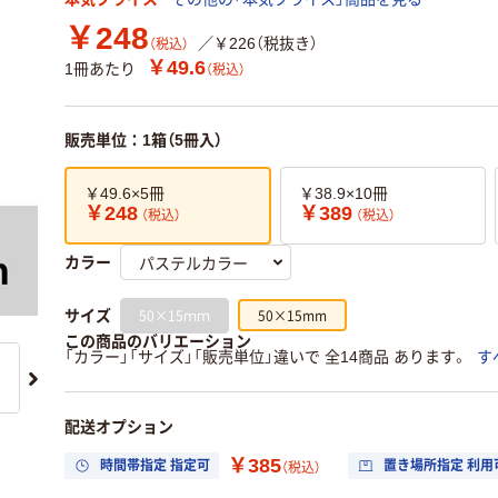
￥248
／￥226（税抜き）
（税込）
￥49.6
1冊あたり
（税込）
販売単位：1箱（5冊入）
￥49.6×5冊
￥38.9×10冊
￥248
￥389
（税込）
（税込）
カラー
50×15ｍｍ
50×15mm
サイズ
この商品のバリエーション
「カラー」「サイズ」「販売単位」違いで 全14商品 あります。
す
配送オプション
￥385
時間帯指定 指定可
置き場所指定 利用
（税込）