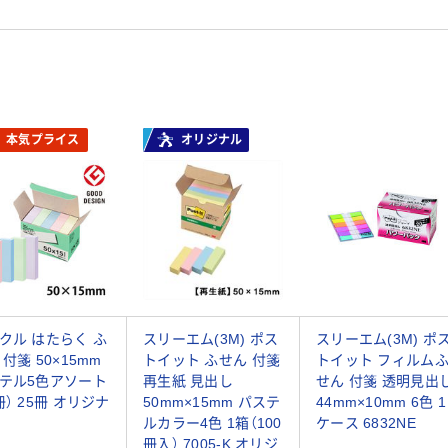
本気プライス
オリジナル
クル はたらく ふ
スリーエム(3M) ポス
スリーエム(3M) ポ
 付箋 50×15mm
トイット ふせん 付箋
トイット フィルム
テル5色アソート
再生紙 見出し
せん 付箋 透明見出
冊） 25冊 オリジナ
50mm×15mm パステ
44mm×10mm 6色 1
ルカラー4色 1箱（100
ケース 6832NE
冊入） 7005-K オリジ