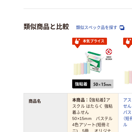
類似商品と比較
類似スペック品を探す
本気プライス
本商品：
【強粘着】ア
アス
商品名
スクル はたらく 強粘
せん
着ふせん
パス
50×15mm パステル
（短
4色アソート(短冊ミ
ル
ニ) 5冊 オリジナ