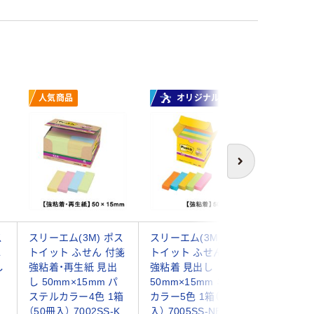
人気商品
オリジナル
オ
次へ
ス
スリーエム(3M) ポス
スリーエム(3M) ポス
アスクル
ふ
トイット ふせん 付箋
トイット ふせん 付箋
せん 付箋 
し
強粘着・再生紙 見出
強粘着 見出し
色帯 （短
し 50mm×15mm パ
50mm×15mm ネオン
オリジナ
ステルカラー4色 1箱
カラー5色 1箱（100冊
（50冊入） 7002SS-K
入） 7005SS-NE オリ