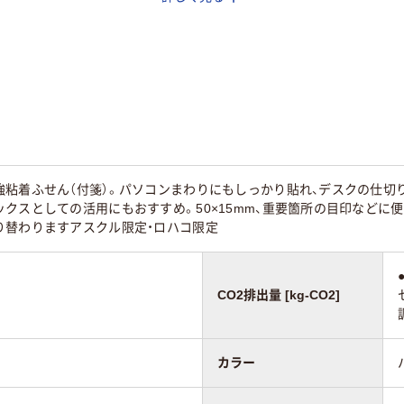
マルチカラー／多色
マルチカラー／多色
セット
セット
イエロー系、オレン
イエロー系、グリーン
系、グリーン系、パー
系、ピンク系、ブルー
プル系、ピンク系、ブ
系
ルー系
15ｍｍ
50×15mm
44×10mm
強粘着ふせん（付箋）。パソコンまわりにもしっかり貼れ、デスクの仕切
クスとしての活用にもおすすめ。50×15mm、重要箇所の目印などに
粘着
通常粘着
通常粘着
り替わりますアスクル限定・ロハコ限定
ンダード
スタンダード
フィルム
CO2排出量 [kg-CO2]
130
95
カラー