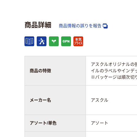
カラーグループ
マルチカラー／多色
セット
商品詳細
カラータイプ
商品情報の誤りを報告
グリーン系
サイズ
50×15mm
50×
アスクルオリジナルの
商品の特徴
イルのラベルやインデッ
粘着力
強粘着
通常
※パッケージは順次切
種類
スタンダード
スタ
メーカー名
アスクル
アスクル商品環境
55
75
スコア
アソート/単色
アソート