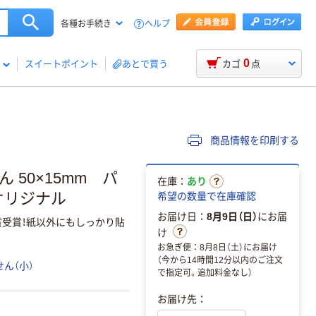
ヘルプ
各種お手続き
0
スイートポイント
あとで買う
カゴ
点
商品情報を印刷する
 50×15mm パ
在庫：
あり
オリジナル
希望の数量で在庫確認
お届け日：
8月9日（日）
にお届
賞受賞！紙以外にもしっかり貼
け
お急ぎ便：8月8日（土）にお届け
（今から14時間12分以内のご注文
せん（小）
で指定可。追加料金なし）
お届け先：