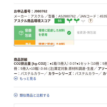
お申込番号：J980762
メーカー：アスクル
／型番：ASJ980762
／JANコード：45351
アスクル商品環境スコア
55
容器
環境に配慮した材料
省資源・無包装
を使用
包装
詳しく見る
商品
環境に配慮した材料
省資源・省エネ・節水
本体
を使用
独自の回収スキームがあ
アスクルで資源循環し
商品詳細
仕組
る
ている
CO2排出量 [kg-CO2]
●1箱（5冊入）:0.07●1セット（10冊：5冊
冊：5冊入×10箱）:0.66 (注)算定対象:原材料調達・生産
／
アソー
この商品の環境配慮ポイントです。詳しくはページ下部の商品
ー
パステルカラー
／
カラーシリーズ
パステルカラー
／
カ
ア詳細／加点項目
」で確認できます。
もっと見る
類似商品と比較する