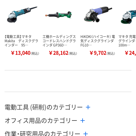
【電動工具】マキタ
工機ホールディングス
HiKOKI（ハイコーキ） 電
マキタ 充
Makita ディスクグラ
コードレスハンドグラ
気ディスクグラインダ
グラインダ G
インダー 95…
インダ GP36D…
FG10…
100m…
￥13,040
￥28,162
￥9,702
￥24,
（税込）
（税込）
（税込）
電動工具 (研削)のカテゴリー
オフィス用品のカテゴリー
作業・研究用品のカテゴリー