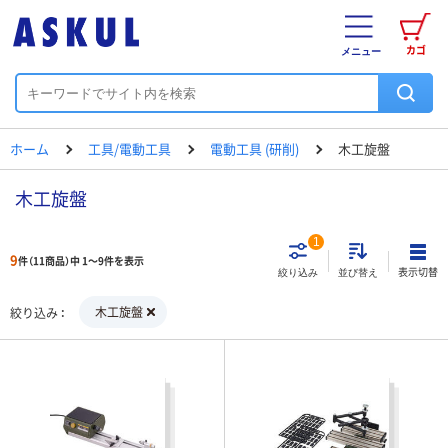
カゴ
メニュー
ホーム
工具/電動工具
電動工具 (研削)
木工旋盤
木工旋盤
1
9
件（11商品）中 1～9件を表示
表示切替
絞り込み
並び替え
木工旋盤
絞り込み