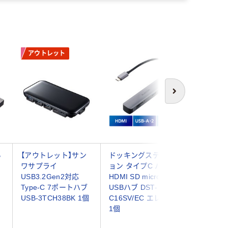
アウトレット
次へ
B
【アウトレット】サン
ドッキングステーシ
サンワサプ
ワサプライ
ョン タイプC ハブ
Type-C
USB3.2Gen2対応
HDMI SD microSD
ムハブ US
Type-C 7ポートハブ
USBハブ DST-
3TCH24
USB-3TCH38BK 1個
C16SV/EC エレコム
1個