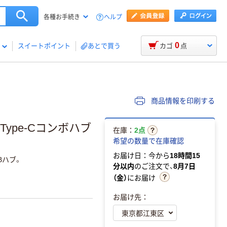
ヘルプ
各種お手続き
0
スイートポイント
あとで買う
カゴ
点
商品情報を印刷する
 Type-Cコンボハブ
在庫：
2点
希望の数量で在庫確認
お届け日：今から
18時間15
Bハブ。
分以内
のご注文で、
8月7日
（金）
にお届け
お届け先：