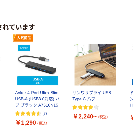
されています
人気商品
Anker 4-Port Ultra-Slim
サンワサプライ USB
USB-A (USB3.0対応) ハ
Type C ハブ
ン
ブ ブラック A7516N15
H
ブ
(
7
)
￥2,240~
（税込）
￥1,290
（税込）