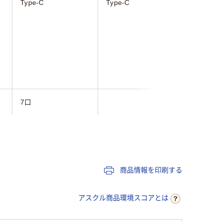
Type-C
Type-C
Type-C
7口
セルフパワー給電
バスパワー給電
バスパワ
商品情報を印刷する
アスクル商品環境スコアとは