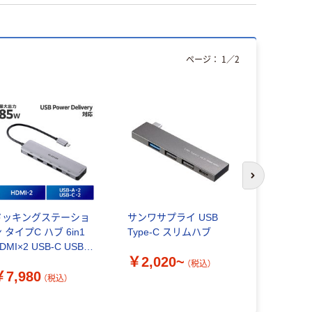
ページ：
1
／
2
アウトレッ
次のスライド
ドッキングステーショ
サンワサプライ USB
【アウトレ
 タイプC ハブ 6in1
Type-C スリムハブ
サプライ US
DMI×2 USB-C USBハ
対応 Type
￥2,020~
 DST-M060BPSV エ
ブ USB-3T
（税込）
￥7,980
￥12,79
レコム 1個
（税込）