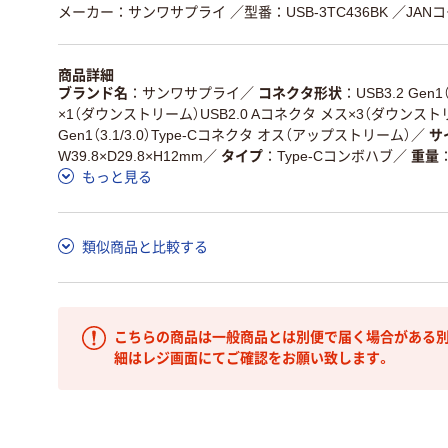
メーカー：サンワサプライ
／型番：USB-3TC436BK
／JANコ
商品詳細
ブランド名
サンワサプライ
／
コネクタ形状
USB3.2 Gen
×1（ダウンストリーム）USB2.0 Aコネクタ メス×3（ダウンストリ
Gen1（3.1/3.0）Type-Cコネクタ オス（アップストリーム）
／
サ
W39.8×D29.8×H12mm
／
タイプ
Type-Cコンボハブ
／
重量
もっと見る
類似商品と比較する
こちらの商品は一般商品とは別便で届く場合がある別
細はレジ画面にてご確認をお願い致します。