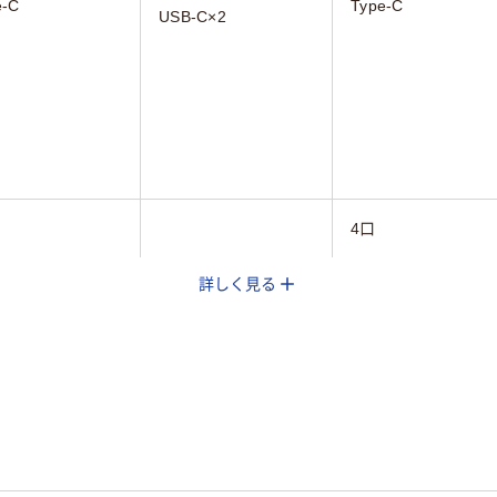
e-C
Type-C
USB-C×2
4口
詳しく見る
パワー給電
バスパワー給電
バスパワー給電