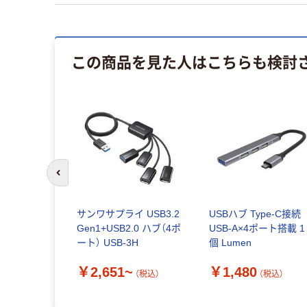
この商品を見た人はこちらも検討
前のスライドへ
-C データ ハ
サンワサプライ USB3.2
USBハブ Type-C接続
タ転送
Gen1+USB2.0 ハブ（4ポ
USB-A×4ポート搭載 1
ート） USB-3H
個 Lumen
~
（税込）
￥2,651~
￥1,480
（税込）
（税込）