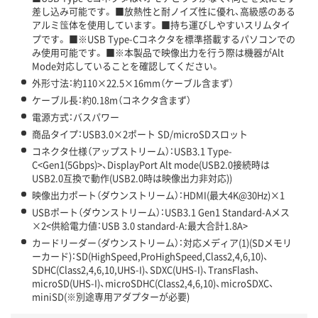
差し込み可能です。 ■放熱性と耐ノイズ性に優れ、高級感のある
アルミ筺体を使用しています。 ■持ち運びしやすいスリムタイ
プです。 ■※USB Type-Cコネクタを標準搭載するパソコンでの
み使用可能です。 ■※本製品で映像出力を行う際は機器がAlt
Mode対応していることを確認してください。
外形寸法：約110×22.5×16mm（ケーブル含まず）
ケーブル長：約0.18m（コネクタ含まず）
電源方式：バスパワー
商品タイプ：USB3.0×2ポート SD/microSDスロット
コネクタ仕様（アップストリーム）：USB3.1 Type-
C<Gen1(5Gbps)>、DisplayPort Alt mode(USB2.0接続時は
USB2.0互換で動作(USB2.0時は映像出力非対応))
映像出力ポート（ダウンストリーム）：HDMI(最大4K@30Hz)×1
USBポート（ダウンストリーム）：USB3.1 Gen1 Standard-Aメス
×2<供給電力値：USB 3.0 standard-A:最大合計1.8A>
カードリーダー（ダウンストリーム）：対応メディア(1)(SDメモリ
ーカード)：SD(HighSpeed,ProHighSpeed,Class2,4,6,10)、
SDHC(Class2,4,6,10,UHS-I)、SDXC(UHS-I)、TransFlash、
microSD(UHS-I)、microSDHC(Class2,4,6,10)、microSDXC、
miniSD(※別途専用アダプターが必要)