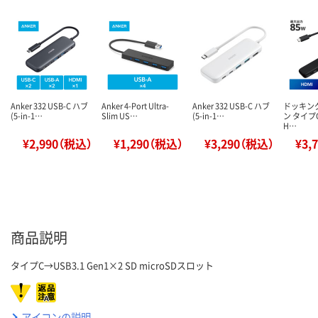
Anker 332 USB-C ハブ
Anker 4-Port Ultra-
Anker 332 USB-C ハブ
ドッキン
(5-in-1…
Slim US…
(5-in-1…
ン タイプC
H…
¥2,990（税込）
¥1,290（税込）
¥3,290（税込）
¥3,
商品説明
タイプC→USB3.1 Gen1×2 SD microSDスロット
アイコンの説明