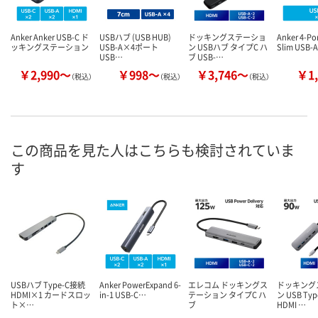
Anker Anker USB-C ド
USBハブ (USB HUB)
ドッキングステーショ
Anker 4-Por
ッキングステーション
USB-A×4ポート
ン USBハブ タイプC ハ
Slim USB-
USB…
ブ USB-…
￥2,990～
￥998～
￥3,746～
￥1,
（税込）
（税込）
（税込）
この商品を見た人はこちらも検討されていま
す
USBハブ Type-C接続
Anker PowerExpand 6-
エレコム ドッキングス
ドッキング
HDMI×1 カードスロッ
in-1 USB-C…
テーション タイプC ハ
ン USB Ty
ト×…
ブ
HDMI …