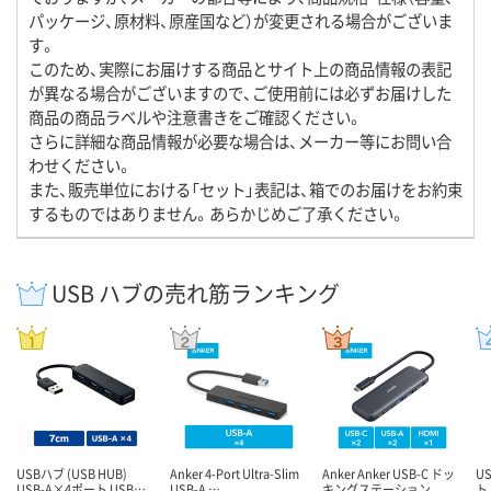
パッケージ、原材料、原産国など）が変更される場合がございま
す。
このため、実際にお届けする商品とサイト上の商品情報の表記
が異なる場合がございますので、ご使用前には必ずお届けした
商品の商品ラベルや注意書きをご確認ください。
さらに詳細な商品情報が必要な場合は、メーカー等にお問い合
わせください。
また、販売単位における「セット」表記は、箱でのお届けをお約束
するものではありません。あらかじめご了承ください。
USB ハブの売れ筋ランキング
USBハブ (USB HUB)
Anker 4-Port Ultra-Slim
Anker Anker USB-C ドッ
U
USB-A×4ポート USB…
USB-A …
キングステーション
ト 