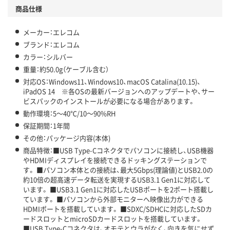
商品仕様
メーカー：エレコム
ブランド：エレコム
カラー：シルバー
重量：約50.0g（ケーブル含む）
対応OS：Windows11、Windows10、macOS Catalina(10.15)、
iPadOS 14 ※各OSの最新バージョンへのアップデートや、サー
ビスパックのインストールが必要になる場合があります。
動作環境：5～40℃/10～90%RH
保証期間：1年間
その他：パッケージ内容(本体)
商品特徴：■USB Type-Cコネクタでパソコンに接続し、USB機器
やHDMIディスプレイを接続できるドッキングステーションで
す。 ■パソコン本体との接続は、最大5Gbps(理論値)とUSB2.0の
約10倍の超高速データ転送を実現するUSB3.1 Gen1に対応して
います。 ■USB3.1 Gen1に対応したUSBポートを2ポート搭載し
ています。 ■パソコンから外部モニターへ映像出力ができる
HDMIポートを搭載しています。 ■SDXC/SDHCに対応したSDカ
ードスロットとmicroSDカードスロットを搭載しています。
■USB Type-Cコネクタは、オモテとウラがなく、向きを気にせず