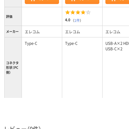
評価
4.0
（
1件
）
エレコム
エレコム
エレコム
メーカー
Type-C
Type-C
USB-A×2 H
USB-C×2
コネクタ
形状（PC
側）
レビュー（0件）