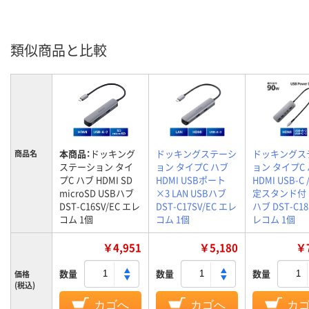
類似商品と比較
本商品：
ドッキング
ドッキングステーシ
ドッキングス
商品名
ステーション タイ
ョン タイプC ハブ
ョン タイプC
プC ハブ HDMI SD
HDMI USBポート
HDMI USB-C 
microSD USBハブ
×3 LAN USBハブ
定スタンド付 
DST-C16SV/EC エレ
DST-C17SV/EC エレ
ハブ DST-C18
コム 1個
コム 1個
レコム 1個
￥4,951
￥5,180
￥7
数量
数量
数量
価格
(税込)
カゴへ
カゴへ
カ