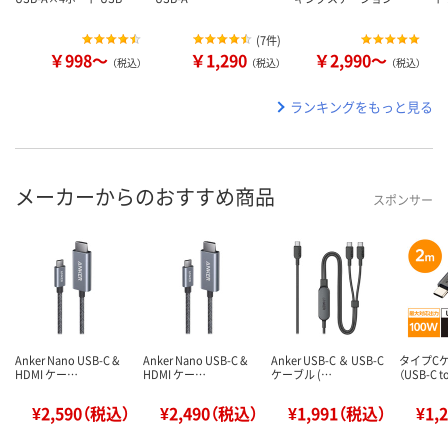
(
7件
)
￥998～
￥1,290
￥2,990～
（税込）
（税込）
（税込）
ランキングをもっと見る
メーカーからのおすすめ商品
スポンサー
Anker Nano USB-C &
Anker Nano USB-C &
Anker USB-C ＆ USB-C
タイプC
HDMI ケー…
HDMI ケー…
ケーブル (…
（USB-C t
¥2,590（税込）
¥2,490（税込）
¥1,991（税込）
¥1,