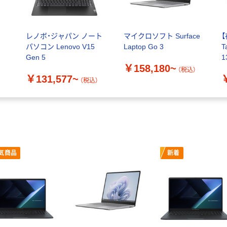
レノボ・ジャパン ノート
マイクロソフト Surface
【
パソコン Lenovo V15
Laptop Go 3
T
Gen 5
￥158,180~
ー
（税込）
￥131,577~
Z
（税込）
気商品
新着