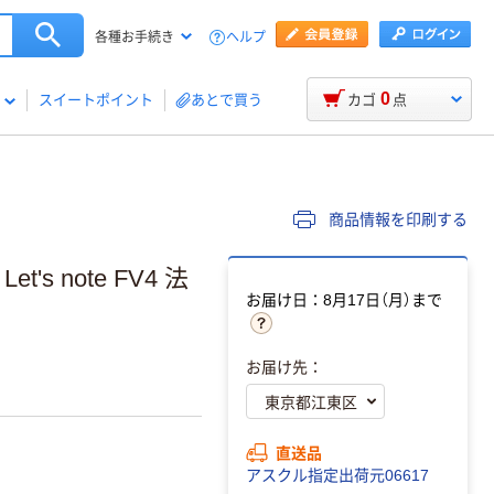
ヘルプ
各種お手続き
0
スイートポイント
あとで買う
カゴ
点
商品情報を印刷する
s note FV4 法
お届け日：8月17日（月）まで
お届け先：
直送品
アスクル指定出荷元06617