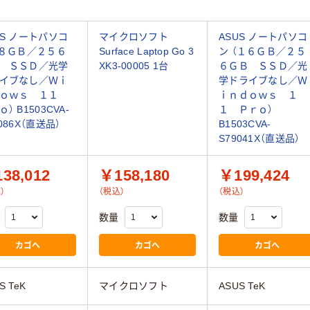
US ノートパソコ
マイクロソフト
ASUS ノートパソコ
（８ＧＢ／２５６
Surface Laptop Go 3
ン （１６ＧＢ／２５
 ＳＳＤ／光学
XK3-00005 1台
６ＧＢ ＳＳＤ／光
イブなし／Ｗｉ
学ドライブなし／Ｗ
ｄｏｗｓ １１
ｉｎｄｏｗｓ １
） B1503CVA-
１ Ｐｒｏ）
086X（直送品）
B1503CVA-
S79041X（直送品）
38,012
￥158,180
￥199,424
）
（税込）
（税込）
数量
数量
カゴへ
カゴへ
カゴへ
S TeK
マイクロソフト
ASUS TeK