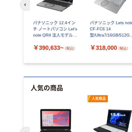
前のスライドへ
パナソニック 12.4イン
パナソニック Lets not
チ ノートパソコン Let's
CF-FC6 14
note QR4 法人モデル
型/Ultra7/16GB/512G
CF-QR4
CF-FC6B12AS 1台（直
￥390,633~
￥318,000
送品）
（税込）
（税込）
人気の商品
人気商品