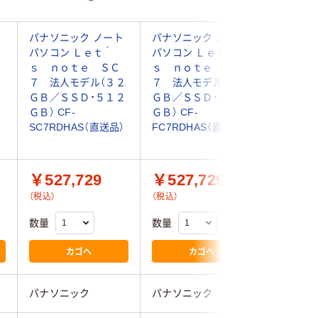
パナソニック ノート
パナソニック ノート
パナソニ
パソコン Ｌｅｔ｀
パソコン Ｌｅｔ｀
ＧＨＢＯ
ｓ ｎｏｔｅ ＳＣ
ｓ ｎｏｔｅ ＦＣ
ーＧ２Ｎ
７ 法人モデル（３２
７ 法人モデル（３２
ｌｔｒａ
ＧＢ／ＳＳＤ・５１２
ＧＢ／ＳＳＤ・５１２
５Ｕ／１
ＧＢ） CF-
ＧＢ） CF-
ＳＤ・５
SC7RDHAS（直送品）
FC7RDHAS（直送品）
FZ-G2N
送品）
￥527,729
￥527,729
￥460
（税込）
（税込）
（税込）
数量
数量
数量
カゴへ
カゴへ
パナソニック
パナソニック
パナソニ