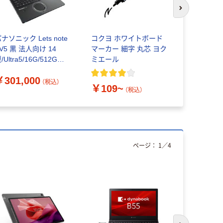
次のスライド
ナソニック Lets note
コクヨ ホワイトボード
メロウホワ
V5 黒 法人向け 14
マーカー 細字 丸芯 ヨク
直管蛍光灯
/Ultra5/16G/512G
ミエール
光ランプ
F-FV5TDFAS 1台（直
￥301,000
送品）
（税込）
￥109~
￥995~
（税込）
ページ：
1
／
4