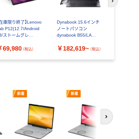
次のスライド
在庫限り終了】Lenovo
Dynabook 15.6インチ
NEC ノー
ab P12(12.7/Android
ノートパソコン
イプVF off
13/ストームグレ
dynabook B55/LA
￥82,85
/8GB+/WWANなし)
A6BWLAL
￥69,980
￥182,619~
ACH0078JP 1個
（税込）
（税込）
新着
新着
新着
次へ