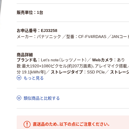
販売単位：1台
お申込番号：EJ33258
メーカー：パナソニック
／型番：CF-FV4RDAAS
／JANコード
商品詳細
ブランド名
Let’s note（レッツノート）
／
Webカメラ
あり 
数:最大1920×1080ピクセル(約207万画素)、アレイマイク搭載
分 19.1[kWh/年]
／
ストレージタイプ
SSD PCle
／
ストレー
もっと見る
類似商品と比較する
直送品のため、以下の点にご注意ください。