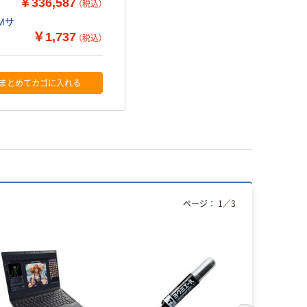
￥336,587
（税込）
Mサ
￥1,737
（税込）
まとめてカゴに入れる
ページ：
1
／
3
本気プ