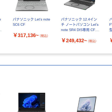
e
パナソニック Let’s note
パナソニック 12.4イン
パ
SC6 CF
チ ノートパソコン Let's
F
B
note SR4 DIS専用 CF-
型
￥317,136~
SR4
C
（税込）
￥249,432~
（税込）