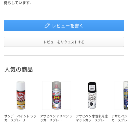
待ちしています。
作品／木工品、模型、
おもちゃ、手芸品な
ど木部、自転車、鉄部
レビューを書く
屋内外兼用
屋内外兼用、屋内外
屋内外兼用
使用場所
レビューをリクエストする
人気の商品
サンデーペイント ラッ
アサヒペン アスペン ラ
アサヒペン 水性多用途
アサヒペン
カースプレーJ
ッカースプレー
マットカラースプレー
カースプレー 