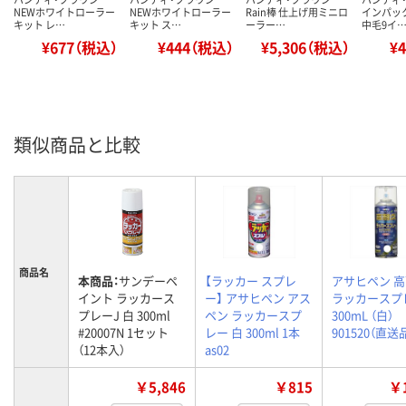
NEWホワイトローラー
NEWホワイトローラー
Rain棒 仕上げ用ミニロ
インパッ
キット レ…
キット ス…
ーラー…
中毛9イ
¥677（税込）
¥444（税込）
¥5,306（税込）
¥
類似商品と比較
商品名
本商品：
サンデーペ
【ラッカー スプレ
アサヒペン 
イント ラッカース
ー】 アサヒペン アス
ラッカースプ
プレーJ 白 300ml
ペン ラッカースプ
300mL （白）
#20007N 1セット
レー 白 300ml 1本
901520（直送
（12本入）
as02
￥5,846
￥815
￥1