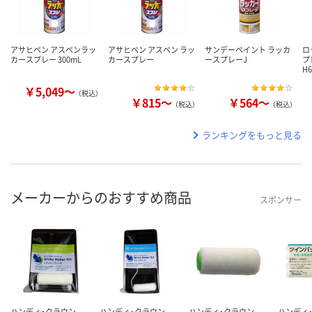
アサヒペン アスペンラッ
アサヒペン アスペン ラッ
サンデーペイント ラッカ
ロ
カースプレー 300mL
カースプレー
ースプレーJ
プ
H6
￥5,049～
（税込）
￥815～
￥564～
（税込）
（税込）
ランキングをもっと見る
メーカーからのおすすめ商品
スポンサー
ハンディ・クラウン
ハンディ・クラウン
ハンディ・クラウン
ハンディ・