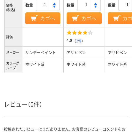
数量
数量
数量
価格
(税込)
カゴへ
カゴへ
カ
評価
4.0
（
2件
）
サンデーペイント
アサヒペン
アサヒペン
メーカー
カラーグ
ホワイト系
ホワイト系
ホワイト系
ループ
３００ｍｌ
内容量
300ml300mL
鉄部／門扉、シャッ
機械器具、電気器具、
自転車、鉄部
ター、フェンス、自転
家具、自転車など屋
レビュー（0件）
車、農機具、家電品、
内外の鉄製品、木製
スチール家具、物置
品。、木部、自転車、
など。屋内外木部／
鉄部
用途
木製造作物、家具、建
投稿されたレビューはまだありません。お客様のレビューコメントをお
具など。ホビー、工