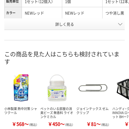
1セット（12個入）
1個
1セット（12本
販売単位
NEWレッド
NEWレッド
つや消し黒
カラー
お申込番
詳しく見る
EJ33810
A798467
EJ33822
号
あり
あり
2点
在庫
8月8日（土）
8月8日（土）
8月8日（土）
お届け日
この商品を見た人はこちらも検討されていま
す
数量
数量
数量
カゴへ
カゴへ
カ
小林製薬 熱中対策 シャ
ペットのいる部屋の消
ジョインテックス ゼム
ハンディ・
ツクール
臭ビーズ 無香料 ライオ
クリップ
INNOVA
ンケミカル
ット BHー
￥568～
￥450～
￥81～
￥
（税込）
（税込）
（税込）