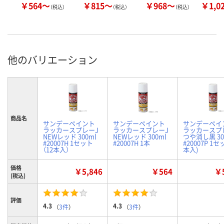
￥564～
￥815～
￥968～
￥1,0
（税込）
（税込）
（税込）
他のバリエーション
商品名
サンデーペイント
サンデーペイント
サンデーペイ
ラッカースプレーJ
ラッカースプレーJ
ラッカースプ
NEWレッド 300ml
NEWレッド 300ml
つや消し黒 30
#20007H 1セット
#20007H 1本
#20007P 1セ
（12本入）
本入)
価格
￥5,846
￥564
￥5
(税込)
評価
4.3
4.3
（
3件
）
（
3件
）