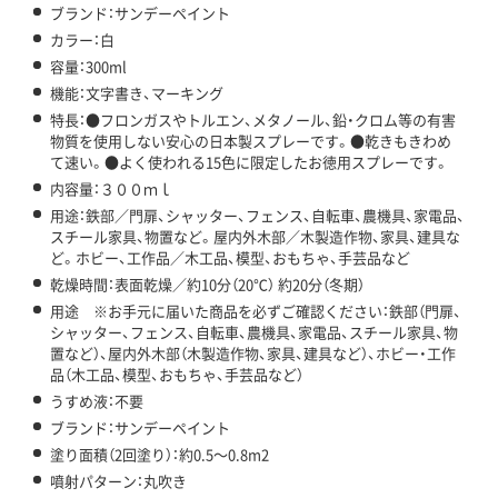
ブランド：サンデーペイント
カラー：白
容量：300ml
機能：文字書き、マーキング
特長：●フロンガスやトルエン、メタノール、鉛・クロム等の有害
物質を使用しない安心の日本製スプレーです。●乾きもきわめ
て速い。●よく使われる15色に限定したお徳用スプレーです。
内容量：３００ｍｌ
用途：鉄部／門扉、シャッター、フェンス、自転車、農機具、家電品、
スチール家具、物置など。屋内外木部／木製造作物、家具、建具な
ど。ホビー、工作品／木工品、模型、おもちゃ、手芸品など
乾燥時間：表面乾燥／約10分（20℃） 約20分（冬期）
用途 ※お手元に届いた商品を必ずご確認ください：鉄部（門扉、
シャッター、フェンス、自転車、農機具、家電品、スチール家具、物
置など）、屋内外木部（木製造作物、家具、建具など）、ホビー・工作
品（木工品、模型、おもちゃ、手芸品など）
うすめ液：不要
ブランド：サンデーペイント
塗り面積（2回塗り）：約0.5～0.8m2
噴射パターン：丸吹き