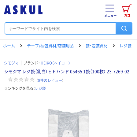
カゴ
メニュー
ホーム
テープ/梱包資材/店舗用品
袋・包装資材
レジ袋
シモジマ
ブランド：
HEIKO（ヘイコー）
シモジマ レジ袋（乳白）ＥＦハンド 05465 1袋（100枚） 23-7269-02
（
0
件のレビュー
）
ランキングを見る：
レジ袋