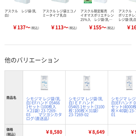
アスクル レジ袋（乳
アスクル レジ袋エコノ
アスクル限定販売 バ
アスクル 
白）
ミータイプ 乳白
イオマスポリエチレン
ポリエチレ
25％入 レジ袋（乳…
レジ袋（乳白
￥137～
￥113～
￥155～
￥1
（税込）
（税込）
（税込）
他のバリエーション
商品名
シモジマ レジ袋（乳
シモジマ レジ袋（乳
シモジマ レジ
白）EFハンド 05466
白）ＥＦハンド
白)EFハンド 05
1セット（100枚入
05465 1セット（3100
セット(4000枚
×21袋） 23-7269-
枚：100枚×31袋）
枚×40袋) 23-
03 マツヨシカタ
23-7269-02
01
ログ（直送品）
価格
￥8,580
￥8,649
￥9
(税込)