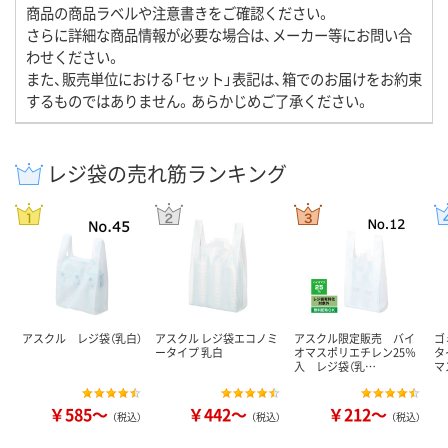
商品の商品ラベルや注意書きをご確認ください。
さらに詳細な商品情報が必要な場合は、メーカー等にお問い合
わせください。
また、販売単位における「セット」表記は、箱でのお届けをお約束
するものではありません。あらかじめご了承ください。
レジ袋の売れ筋ランキング
アスクル レジ袋（乳白）
アスクル レジ袋エコノミ
アスクル限定販売 バイ
ゴ
ータイプ 乳白
オマスポリエチレン25％
タ
入 レジ袋（乳…
マ
￥585～
￥442～
￥212～
（税込）
（税込）
（税込）