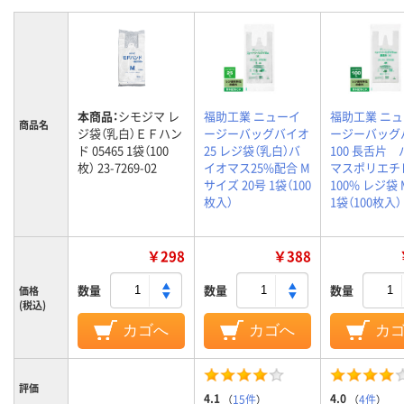
本商品：
シモジマ レ
福助工業 ニューイ
福助工業 ニ
商品名
ジ袋（乳白）ＥＦハン
ージーバッグバイオ
ージーバッグ
ド 05465 1袋（100
25 レジ袋（乳白）バ
100 長舌片
枚） 23-7269-02
イオマス25%配合 M
マスポリエチ
サイズ 20号 1袋（100
100% レジ袋 
枚入）
1袋（100枚入）
￥298
￥388
数量
数量
数量
価格
(税込)
カゴへ
カゴへ
カ
評価
4.1
4.0
（
15件
）
（
4件
）