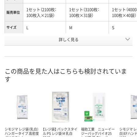
1セット（2100枚：
1セット（3100枚：
1セット（4000
販売単位
100枚入×21袋）
100枚×31袋）
100枚×40袋）
L
M
S
サイズ
お申込番
詳しく見る
N870020
N870019
N870018
号
直送品
入荷待ち
入荷待ち
在庫
ご注文後、お届けに
ご注文後、お
この商品を見た人はこちらも検討されていま
ついてご連絡いたし
ついてご連絡
お届け日
す
ます
ます
数量
数量
メーカー都合により
販売停止中です
カゴへ
カ
シモジマ レジ袋（乳白）
【レジ袋】 パックスタイ
福助工業 ニューイー
シモジマ レ
ハンガータイプ 高密度
ル PS レジ袋 M 乳白
ジーバッグバイオ25
白)EFハンド 