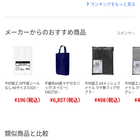
ランキングをもっと見る
メーカーからのおすすめ商品
スポンサー
今村紙工 OPP袋シール
不織布A4底マチ付きバ
今村紙工 A4メッシュフ
今村紙工 
なし A6サイズ 0.025…
ッグ(ネイビー)
ァイル マチ無フック付
ァイル 
SW2735…
ブラ…
グレ…
¥196（税込）
¥6,857（税込）
¥498（税込）
¥
類似商品と比較