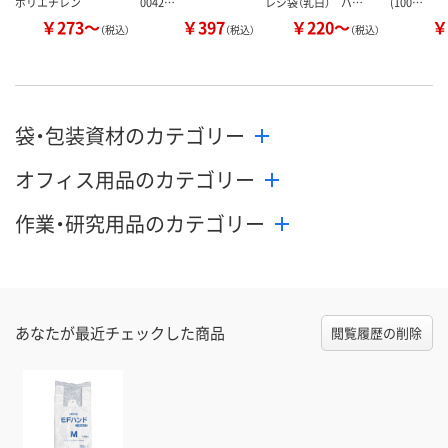
ポリエチレン
0042…
レジ袋（乳白） バ…
(100…
￥273～
￥397
￥220～
￥
（税込）
（税込）
（税込）
袋・包装資材のカテゴリー
オフィス用品のカテゴリー
作業・研究用品のカテゴリー
あなたが最近チェックした商品
閲覧履歴の削除