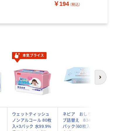
￥194
子ネピア
（税込）
本気プライス
次へ
ウェットティッシュ
ネピア おしりセレ
ユニ・チ
ノンアルコール 80枚
ブ詰替え 83419 1
コットピ
入×3パック 水99.9%
パック（60枚入）王子
ターウェ