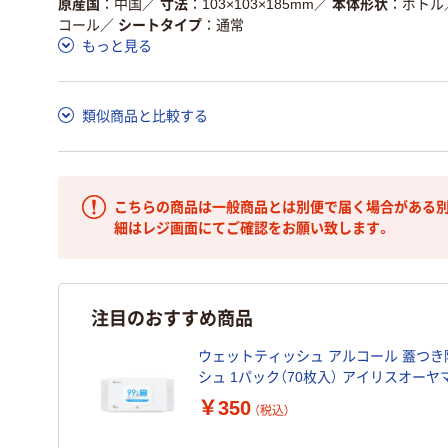
原産国
中国
／
寸法
103×103×185mm
／
本体形状
ボトル
コール
／
シートタイプ
通常
もっと見る
類似商品と比較する
こちらの商品は一般商品とは別便で届く場合がある別
細はレジ画面にてご確認をお願い致します。
注目のおすすめ商品
ウェットティッシュ アルコール 蓋つ
シュ 1パック（70枚入） アイリスオーヤ
￥350
（税込）