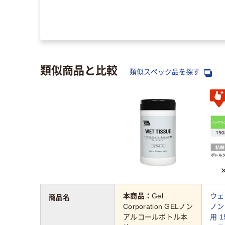
クヨ
ビフル コクヨ
（税込）
類似商品と比較
類似スペック品を探す
本商品：
Gel
ウェ
商品名
Corporation GELノン
ノン
アルコールボトル本
用 