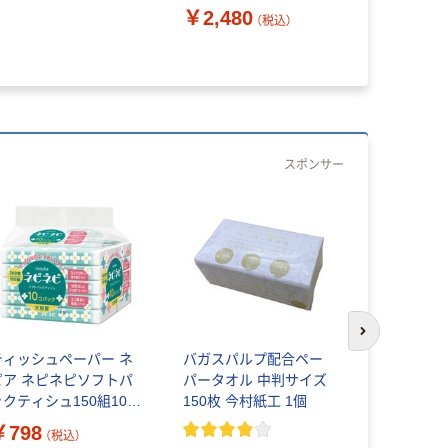
本製紙クレシア
ウェットティシュー 日
枚 1セット
￥2,480
本製紙クレシア
（税込）
スポンサー
次のスライド
ティッシュペーパー ネ
バガスパルプ配合ペー
トイレット
ピア ネピネピソフトパ
パータオル 中判サイズ
ール パル
ックティシュ150組10個
150枚 今村紙工 1個
170m ネ
パック 王子ネピア
トイレット
￥798
￥7,980
（税込）
し 1セット（