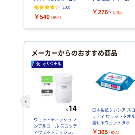
き アイプラス
(
103
)
￥276~
（税込）
￥540
（税込）
メーカーからのおすすめ商品
イス
オリジナル
前のスライドへ
日本製紙クレシア ス
ッティ ウェットタオ
ッシュ ノ
ウェットティッシュ ノ
流せるウェットタオル
80枚入×3
ンアルコール スコッテ
純水 ノンアルコール 7
￥365
.9%手口ふ
ィウェットティシュー
（税込）