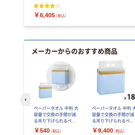
枚 1パック
ス
本体 150枚入×14個 日
本製紙クレシア オリジ
￥6,405
ナル
込）
（税込）
メーカーからのおすすめ商品
前のスライドへ
ルヴェール
ペーパータオル 中判 大
ペーパータオル 中判 
オルエコセ
容量で交換の手間が減
容量で交換の手間が減
グル中判
る吊り下げられるペー
る吊り下げられるペー
1セット(35パ
パータオル 1パック
パータオル 1セット（1
￥540
￥9,400
（税込）
（税込）
（600枚入） ヒビフル コ
ック（600枚入）×18） ヒ