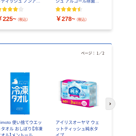
トティッシュ ノンアル
シュ アルコール除菌
シュ 詰替用
コール除菌 100枚入
99% ボトルタイプ （本
り レック
体／詰め替え）
￥225~
￥278~
￥198~
（税込）
（税込）
ページ：
1
／
2
次のスライド
imoto 使い捨てウエッ
アイリスオーヤマ ウェ
ピジョン 
トタオル おしぼり【冷凍
ットティッシュ純水タ
ットティッ
タオル】メントール
イプ
り厚手