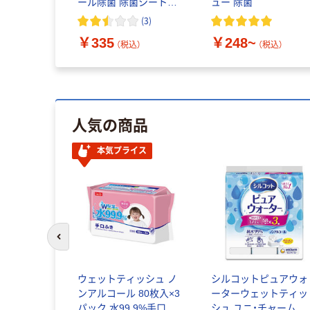
ール除菌 除菌シート本
ュー 除菌
体1個（120枚入） オリジ
(
3
)
ナル
￥335
￥248~
（税込）
（税込）
人気の商品
本気プライス
前のスライドへ
ウェットティッシュ ノ
シルコットピュアウォ
ンアルコール 80枚入×3
ーターウェットティッ
パック 水99.9%手口ふ
シュ ユニ・チャーム