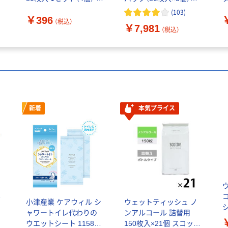
品計画
×16）水99.9%手口ふき
m
(
103
)
￥396
アイプラス
品
（税込）
￥7,981
（税込）
新着
本気プライス
コ
ル
小津産業 ケアウィル シ
ウェットティッシュ ノ
ャワートイレ代わりの
ンアルコール 詰替用
0
ー
ウエットシート 115872
150枚入×21個 スコッテ