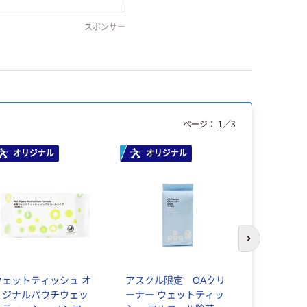
スポンサー
ページ：
1
／
3
オリジナル
オリジナル
次のスライド
ウェットティッシュ オ
アスクル限定 OAクリ
清潔習慣 
リジナルパウチウェッ
ーナー ウェットティッ
イプ 除菌