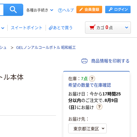
ヘルプ
各種お手続き
0
スイートポイント
あとで買う
カゴ
点
シュ
GELノンアルコールボトル 昭和紙工
商品情報を印刷する
ルボトル本体
在庫：
7点
希望の数量で在庫確認
お届け日：今から
17時間25
分以内
のご注文で、
8月9日
（日）
にお届け
お届け先：