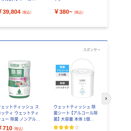
mt-5 1箱(200枚)（直送
￥39,804
￥380~
￥199~
）
（税込）
（税込）
スポンサー
次のスライド
ウェットティッシュ ス
ウェットティッシュ 除
日本製紙ク
コッティ ウェットティ
菌シート 【アルコール除
ッティ ウ
シュー 除菌 ノンアルコ
菌】 大容量 本体 1個
流せるウェ
ル 120枚 本体 1個 日
（410枚入） スコッティ
純水 ノンア
￥710
￥1,065
（税込）