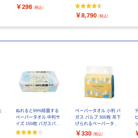
1袋
ィウェットティシュー
￥298
（税込）
日本製紙クレシア オリ
￥8,790
ジナル
（税込）
大
ぬれると99%除菌する
ペーパータオル 小判 バ
ペーパータオル 中判サ
ガス パルプ 300枚 吊下
イズ 150枚 バガスパル
げられるペーパータオ
パ
プ配合 今村紙工 1個
ル 1個 今村紙工
￥330
（税込）