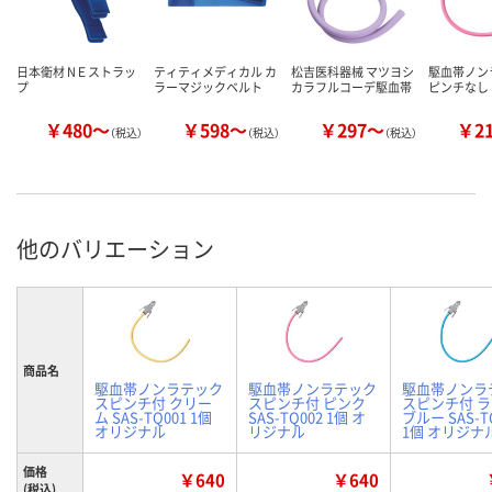
日本衛材 NＥストラッ
ティティメディカル カ
松吉医科器械 マツヨシ
駆血帯ノン
プ
ラーマジックベルト
カラフルコーデ駆血帯
ピンチなし
￥480～
￥598～
￥297～
￥2
（税込）
（税込）
（税込）
他のバリエーション
商品名
駆血帯ノンラテック
駆血帯ノンラテック
駆血帯ノンラ
スピンチ付 クリー
スピンチ付 ピンク
スピンチ付 
ム SAS-TQ001 1個
SAS-TQ002 1個 オ
ブルー SAS-T
オリジナル
リジナル
1個 オリジナ
価格
￥640
￥640
(税込)