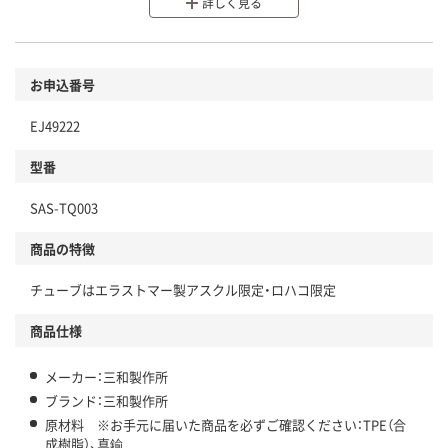
分別・リサイクルしやすい設計
詳しく見る
環境に配慮した材料を使用
商品
お申込番号
本体
省資源・省エネ・節水
EJ49222
分別・リサイクルしやすい設計
型番
独自の回収スキームがある
SAS-TQ003
仕組
アスクルで資源循環している
商品の特徴
温室効果ガスなどの削減
チューブはエラストマー製アスクル限定・ロハコ限定
この商品の環境配慮ポイントです。下記商品詳細「
アスクル商品環境スコア詳細／加点項目
」で確認できます。
商品仕様
メーカー：三和製作所
ブランド：三和製作所
原材料 ※お手元に届いた商品を必ずご確認ください：TPE（合
成樹脂）、真鍮