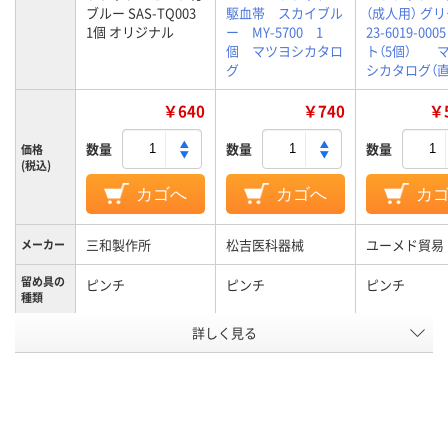
ブルー SAS-TQ003
駆血帯 スカイブル
（成人用） グ
1個 オリジナル
ー MY-5700 1
23-6019-000
個 マツヨシカタロ
ト（5個） 
グ
シカタログ（直
￥640
￥740
￥5
数量
数量
数量
価格
(税込)
カゴへ
カゴへ
カ
三和製作所
松吉医科器械
ユーメド貿易
メーカー
留め具の
ピンチ
ピンチ
ピンチ
種類
アスクル
詳しく見る
商品環境
15
スコア