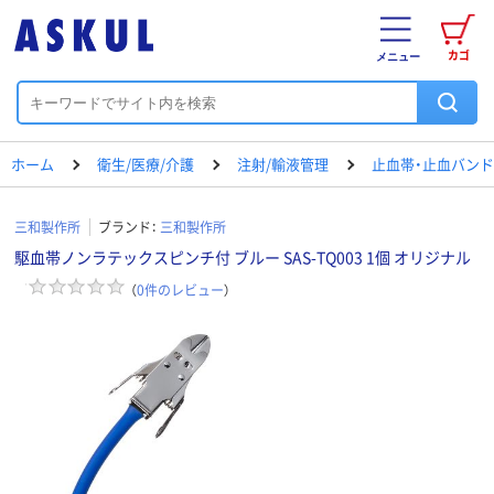
カゴ
メニュー
ホーム
衛生/医療/介護
注射/輸液管理
止血帯・止血バンド
三和製作所
ブランド：
三和製作所
駆血帯ノンラテックスピンチ付 ブルー SAS-TQ003 1個 オリジナル
（
0
件のレビュー
）