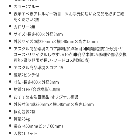
カラー：ブルー
表示すべきアレルギー項目 ※お手元に届いた商品を必ずご確
認ください：無
カロリー：無
サイズ：長さ400×外径8mm
外装サイズ：縦220mm×横140mm×高さ15mm
アスクル商品環境スコア詳細/加点項目：●容器包装11:分別・リ
ユース・リサイクルしやすい(10点)●商品本体25:修理や部品交換
可能・賞味期限が長い・フードロス削減(5点)
アスクル商品環境スコア：15
種類：ピンチ付
寸法：長さ400×外径8mm
材質：TPE（合成樹脂）、真鍮
おすすめ＆注目商品：オリジナル商品
外装寸法：縦220mm×横140mm×高さ15mm
個別包装：有
質量：34g
長さ：450mm(ピンチ60mm)
入数：1セット