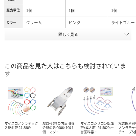
1個
1個
1個
販売単位
クリーム
ピンク
ライトブルー
カラー
お申込番
詳しく見る
EJ49224
EJ49225
EJ49226
号
あり
あり
あり
在庫
8月9日（日）
8月8日（土）
8月9日（日）
お届け日
この商品を見た人はこちらも検討されていま
す
数量
数量
数量
カゴへ
カゴへ
カ
マイスコノンラテック
駆血帯（井の内氏）用B
マイスコシリコン駆血
松吉医科器
ス駆血帯 24-3809
金具のみ 00064700 1
帯（成人用） 24-5020 松
ノンラテッ
個 マツ…
吉医科器…
チューブ&