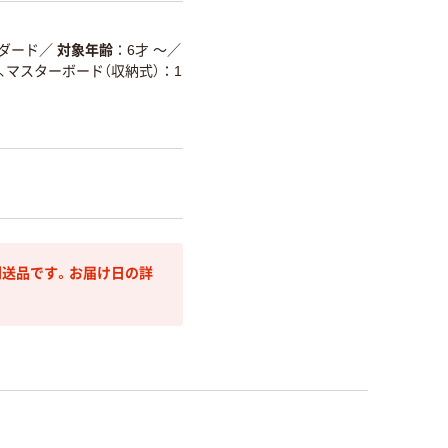
ダード
／
対象年齢
6才 ～
／
、マスターボード（収納式）：1
送品です。お届け日の詳