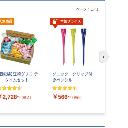
ページ：
1
／
3
人気商品
本気プライス
次のスライド
【個包装】江崎グリコ テ
ソニック クリップ付
無印良品 
ィータイムセット
きペンシル
パスタソー
￥290~
￥2,728~
￥566~
（税込）
（税込）