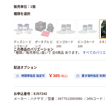
販売単位：1個
種類を選択
ディズニー ビ
ポータブル ビ
ビンゴカード
ビンゴカード
スタ
ンゴカード
ンゴ
200
100
この商品のバリエーション
「種類」「販売単位」違いで 全8商品 あります。
すべてのバリエ
配送オプション
￥385
時間帯指定 指定可
置き場所指定 利用
（税込）
お申込番号：EJ57242
メーカー：ハナヤマ
／型番：4977513083980
／JANコード：49