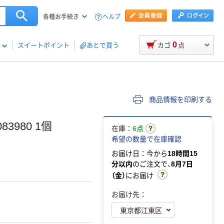
ヘルプ
各種お手続き
0
スイートポイント
あとで買う
カゴ
点
商品情報を印刷する
3980 1個
在庫：
6点
希望の数量で在庫確認
お届け日：今から
18時間15
分以内
のご注文で、
8月7日
（金）
にお届け
お届け先：