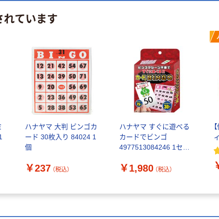
されています
ミ
ハナヤマ 大判 ビンゴカ
ハナヤマ すぐに遊べる
1
ード 30枚入り 84024 1
カードでビンゴ
個
4977513084246 1セッ
ト(1個×2)（直送品）
￥237
￥1,980
（税込）
（税込）