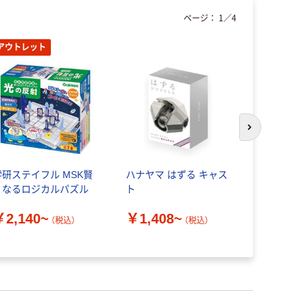
ページ：
1
／
4
アウトレット
次のスライド
学研ステイフル MSK賢
ハナヤマ はずる キャス
テンヨー 
くなるロジカルパズル
ト
久に遊べる
￥2,140~
￥1,408~
￥880~
（税込）
（税込）