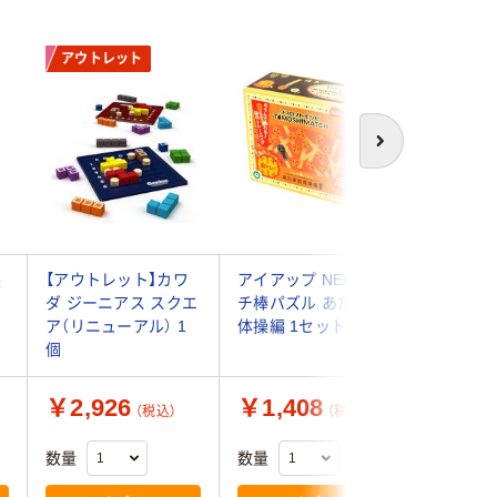
アウトレット
次へ
製
【アウトレット】カワ
アイアップ NEOマッ
メガハウ
ダ ジーニアス スクエ
チ棒パズル あたまの
クキューブ
ア（リニューアル） 1
体操編 1セット
Ver.3.0 
個
￥2,926
￥1,408
￥1,9
（税込）
（税込）
数量
数量
数量