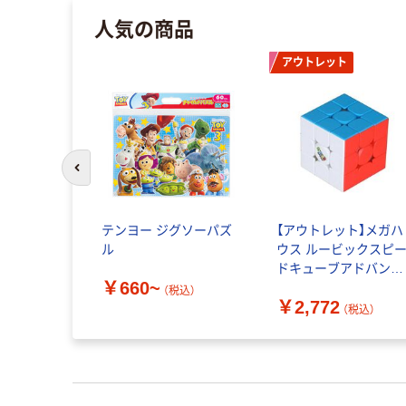
人気の商品
アウトレット
前のスライドへ
くもんのジ
テンヨー ジグソーパズ
【アウトレット】メガハ
TEP2 JP
ル
ウス ルービックスピ
ドキューブアドバンス 
~
￥660~
個
（税込）
（税込）
￥2,772
（税込）