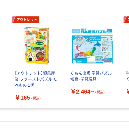
アウトレット
【アウトレット】銀鳥産
くもん出版 学習パズル
ー
業 ファーストパズル た
知育・学習玩具
1
べもの 1個
￥2,464~
（税込）
￥165
（税込）