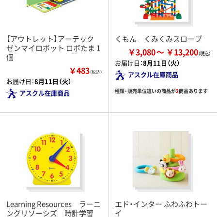
【アウトレット】アーテック
くもん くみくみスロープ
ゼンマイロボット ロボたま 1
￥3,080
￥13,200
個
お届け日：
8月11日（火）
￥483
（税込）
アスクル在庫商品
お届け日：
8月11日（火）
種類・販売単位違いの商品が
2
商品あります
アスクル在庫商品
Learning Resources ラーニ
エド・インター ふわふわトー
ングリソーシズ 時計学習
イ