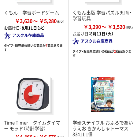
くもん 学習ボードゲーム
くもん出版 学習パズル 知育・
学習玩具
￥3,630
￥5,280
￥3,290
￥3,520
お届け日：
8月11日（火）
お届け日：
8月11日（火）
アスクル在庫商品
アスクル在庫商品
タイプ・販売単位違いの商品が
4
商品ありま
す
タイプ・販売単位違いの商品が
2
商品ありま
す
Time Timer タイムタイマ
学研ステイフル おふろであい
ー モッド（時計学習）
うえお きかんしゃトーマス
83411 1個
￥4,466
￥6,578