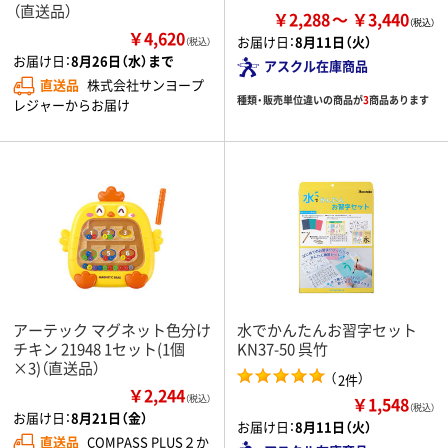
（直送品）
￥2,288
￥3,440
￥4,620
お届け日：
8月11日（火）
（税込）
お届け日：
8月26日（水）まで
アスクル在庫商品
直送品
株式会社サンヨープ
種類・販売単位違いの商品が
3
商品あります
レジャーからお届け
アーテック マグネット色分け
水でかんたんお習字セット
チキン 21948 1セット(1個
KN37-50 呉竹
×3)（直送品）
（
）
2件
￥2,244
￥1,548
（税込）
（税込）
お届け日：
8月21日（金）
お届け日：
8月11日（火）
直送品
COMPASS PLUS２か