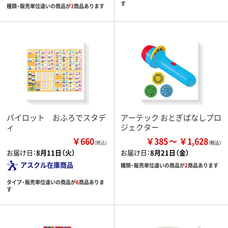
す
種類・販売単位違いの商品が
3
商品あります
パイロット おふろでスタデ
アーテック おとぎばなしプロ
ィ
ジェクター
￥660
￥385
￥1,628
（税込）
お届け日：
8月11日（火）
お届け日：
8月21日（金）
アスクル在庫商品
種類・販売単位違いの商品が
2
商品あります
タイプ・販売単位違いの商品が
6
商品ありま
す