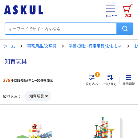
カゴ
メニュー
ホーム
事務用品/文房具
学習/運動・行事用品/おもちゃ
お
知育玩具
1
278
件（389商品）中 1～50件を表示
表示切替
絞り込み
並び替え
知育玩具
絞り込み