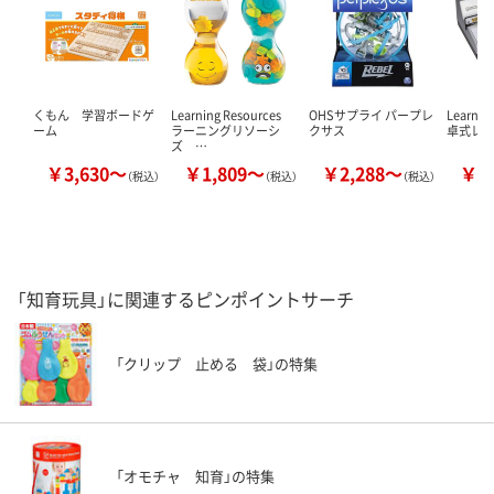
くもん 学習ボードゲ
Learning Resources
OHSサプライ パープレ
Learnin
ーム
ラーニングリソーシ
クサス
卓式レジ
ズ …
￥3,630～
￥1,809～
￥2,288～
￥9
（税込）
（税込）
（税込）
「知育玩具」に関連するピンポイントサーチ
「クリップ 止める 袋」の特集
「オモチャ 知育」の特集