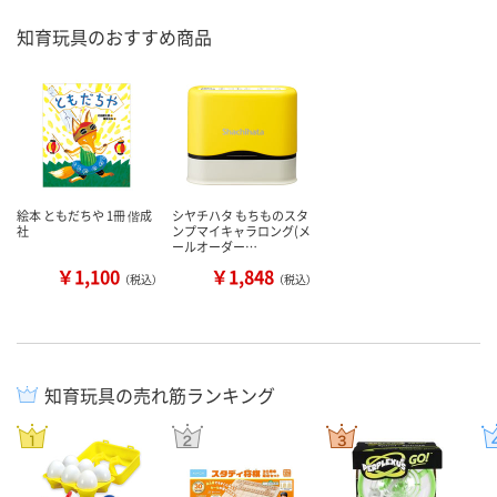
知育玩具のおすすめ商品
絵本 ともだちや 1冊 偕成
シヤチハタ もちものスタ
社
ンプマイキャラロング(メ
ールオーダー…
￥1,100
￥1,848
（税込）
（税込）
知育玩具の売れ筋ランキング