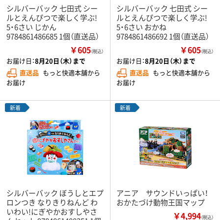
シルバーバック 七田式 シー
シルバーバック 七田式 シー
ルとえんぴつで楽しく学ぶ!
ルとえんぴつで楽しく学ぶ!
5・6さい じかん
5・6さい おかね
9784861486685 1個（直送品）
9784861486692 1個（直送品）
￥605
￥605
（税込）
（税込）
お届け日：
8月20日（木）まで
お届け日：
8月20日（木）まで
直送品
もっと快適本舗から
直送品
もっと快適本舗から
お届け
お届け
新着
新着
シルバーバック ぼうしとエプ
アニア サウンドいっぱい！
ロンつき なりきりねんど わ
おかたづけ動物王国マップ
いわい!にぎやかおすしやさ
￥4,994
（税込）