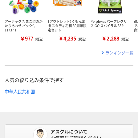
アーテック たまご型のか
【アウトレット】くもん出
Perplexus パープレクサ
銀
たちあわせ パック付
版 スタディ将棋 30周年限
ス GO スパイラル 332…
で
11737 1…
定セット…
育
￥977
￥4,235
￥2,288
（税込）
（税込）
（税込）
ランキング一覧
人気の絞り込み条件で探す
中華人民共和国
アスクルについて
お気軽にご質問ください。