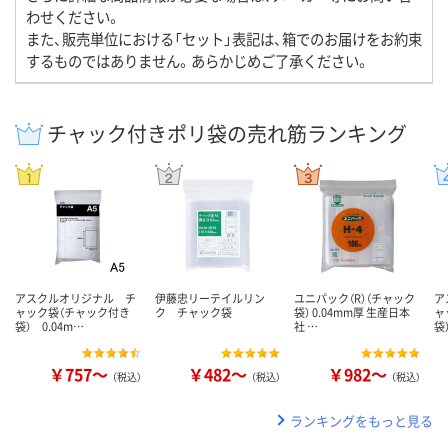
わせください。
また、販売単位における「セット」表記は、箱でのお届けをお約束
するものではありません。あらかじめご了承ください。
チャック付きポリ袋の売れ筋ランキング
アスクルオリジナル チ
伊藤忠リーテイルリン
ユニパック（R）（チャック
ア
ャック袋（チャック付き
ク チャック袋
袋） 0.04mm厚 生産日本
ャ
袋） 0.04m…
社 …
袋
￥757～
￥482～
￥982～
（税込）
（税込）
（税込）
ランキングをもっと見る