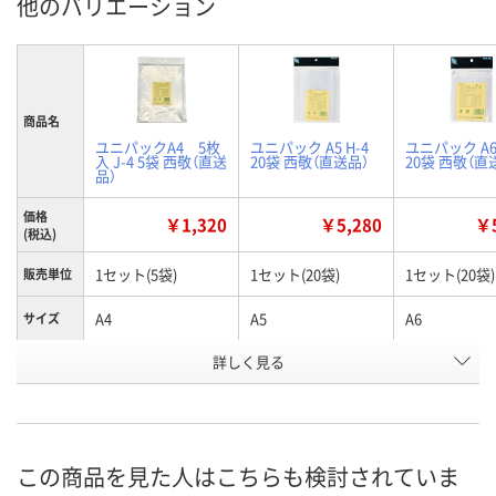
他のバリエーション
商品名
ユニパックA4 5枚
ユニパック A5 H-4
ユニパック A6 
入 J-4 5袋 西敬（直送
20袋 西敬（直送品）
20袋 西敬（直
品）
価格
￥1,320
￥5,280
￥5
(税込)
1セット(5袋)
1セット(20袋)
1セット(20袋)
販売単位
A4
A5
A6
サイズ
お申込番
詳しく見る
X834100
P393585
P393583
号
直送品
直送品
直送品
在庫
8月27日（木）まで
8月27日（木）まで
8月27日（木）
お届け日
この商品を見た人はこちらも検討されていま