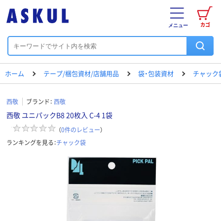
カゴ
メニュー
ホーム
テープ/梱包資材/店舗用品
袋・包装資材
チャック
西敬
ブランド：
西敬
西敬 ユニパックB8 20枚入 C-4 1袋
（
0
件のレビュー
）
ランキングを見る：
チャック袋