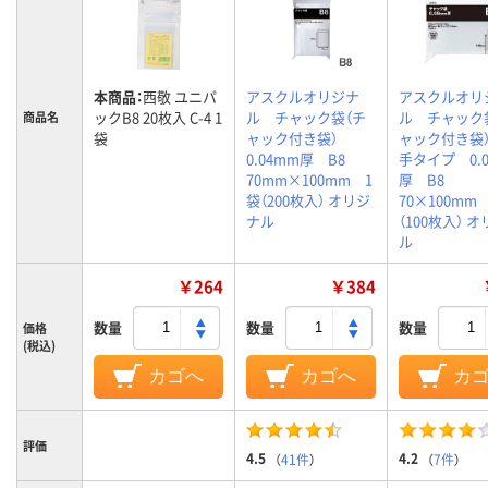
本商品：
西敬 ユニパ
アスクルオリジナ
アスクルオリ
ックB8 20枚入 C-4 1
ル チャック袋（チ
ル チャック
商品名
袋
ャック付き袋）
ャック付き袋
0.04mm厚 B8
手タイプ 0.
70mm×100mm 1
厚 B8
袋（200枚入） オリジ
70×100mm
ナル
（100枚入） 
ル
￥264
￥384
数量
数量
数量
価格
(税込)
カゴへ
カゴへ
カ
評価
4.5
4.2
（
41件
）
（
7件
）