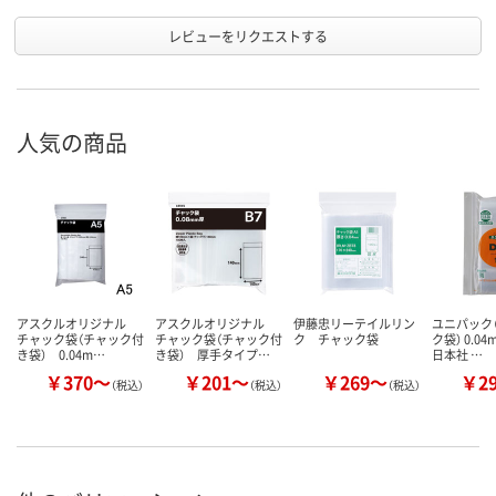
レビューをリクエストする
人気の商品
アスクルオリジナル
アスクルオリジナル
伊藤忠リーテイルリン
ユニパック（
チャック袋（チャック付
チャック袋（チャック付
ク チャック袋
ク袋） 0.0
き袋） 0.04m…
き袋） 厚手タイプ…
日本社 …
￥370～
￥201～
￥269～
￥2
（税込）
（税込）
（税込）