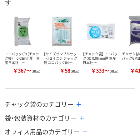
す
数量
数量
数量
カゴへ
カゴへ
カ
ユニパック（R）（チャッ
【サイズサンプルセッ
【チャック袋】ユニパッ
チャック付
ク袋） 0.08mm厚 生
ト】セイニチ チャック
ク（R） 0.06mm厚 生産
パックGP
産日本社 …
袋 ユニパック04…
日本社 …
￥367～
￥58
￥333～
￥4
（税込）
（税込）
（税込）
チャック袋のカテゴリー
袋・包装資材のカテゴリー
オフィス用品のカテゴリー