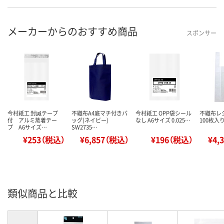
メーカーからのおすすめ商品
スポンサー
今村紙工 封緘テープ
不織布A4底マチ付きバ
今村紙工 OPP袋シール
不織布レ
付 アルミ蒸着テー
ッグ(ネイビー)
なし A6サイズ 0.025…
100枚入り
プ A6サイズ…
SW2735…
¥253（税込）
¥6,857（税込）
¥196（税込）
¥4,
類似商品と比較