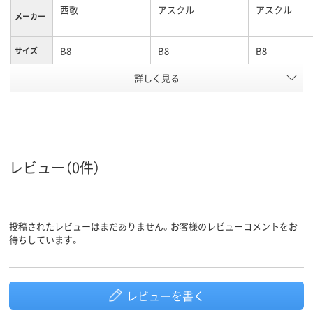
西敬
アスクル
アスクル
メーカー
B8
B8
B8
サイズ
詳しく見る
クリア(透明)系
カラーグ
ループ
ポリエチレン
ポリエチレン、
低密度ポリエ
LDPE（ツルツルタイ
ン、LDPE（ツ
プ）、ポリエチレン、
タイプ）、低密
材質
LDPE（ツルツルタイ
エチレン、LDP
レビュー（0件）
プ）
ルツルタイプ
アスクル
商品環境
25
25
スコア
投稿されたレビューはまだありません。お客様のレビューコメントをお
待ちしています。
レビューを書く