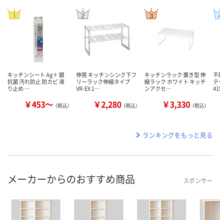
キッチンシート Ag＋ 銀
伸晃 キッチンシンク下フ
キッチンラック 置き型 伸
不
抗菌 汚れ防止 防カビ 滑
リーラック伸縮タイプ
縮ラック ホワイト キッチ
テ
り止め …
VR-EX 1…
ンアクセ…
41
￥453～
￥2,280
￥3,330
（税込）
（税込）
（税込）
ランキングをもっと見る
メーカーからのおすすめ商品
スポンサー