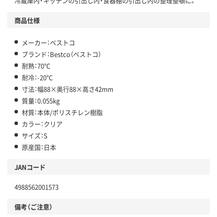
冷蔵庫内・キッチンの引出し内・食器棚の引出し内の整理整頓に。
商品仕様
メーカー：ベストコ
ブランド：Bestco（ベストコ）
耐熱：70℃
耐冷：-20℃
寸法：幅88×奥行88×高さ42mm
質量：0.055kg
材質：本体/ポリスチレン樹脂
カラー：クリア
サイズ：S
原産国：日本
JANコード
4988562001573
備考（ご注意）