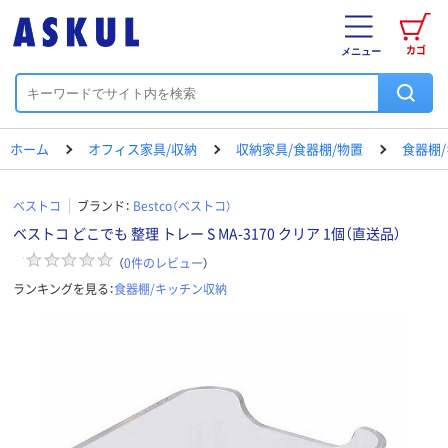
カゴ
メニュー
ホーム
オフィス家具/収納
収納家具/食器棚/物置
食器棚
ベストコ
ブランド：
Bestco（ベストコ）
ベストコ どこでも 整理 トレー S MA-3170 クリア 1個（直送品）
（
0
件のレビュー
）
ランキングを見る：
食器棚/キッチン収納