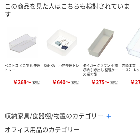
直送品
直送品
直送品
在庫
この商品を見た人はこちらも検討されていま
す
8月20日（木）まで
8月20日（木）まで
8月20日（木）
お届け日
数量
数量
数量
カゴへ
カゴへ
カ
ベストコ どこでも 整理
SANKA 小物整理トレ
タイガークラウン 小物
岩崎工業 
トレー
ー
収納 引き出し 整理ケー
ース2 No.
ス 長方型
￥268～
￥640～
￥275～
￥2
（税込）
（税込）
（税込）
収納家具/食器棚/物置のカテゴリー
オフィス用品のカテゴリー