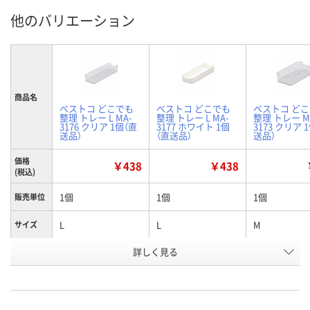
他のバリエーション
商品名
ベストコ どこでも
ベストコ どこでも
ベストコ ど
整理 トレー L MA-
整理 トレー L MA-
整理 トレー M 
3176 クリア 1個（直
3177 ホワイト 1個
3173 クリア 
送品）
（直送品）
送品）
価格
￥438
￥438
(税込)
1個
1個
1個
販売単位
L
L
M
サイズ
詳しく見る
クリア
ホワイト
クリア
カラー
お申込番
EK10320
EK10302
EK10295
号