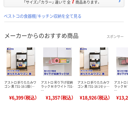
7
「サイズ」「カラー」 違いで 全
商品あります。
ベストコの食器棚/キッチン収納を全て見る
メーカーからのおすすめ商品
スポンサー
アストロ 折りたたみワ
アストロ 吊り下げ収納
アストロ 折りたたみワ
アストロ
ゴン 黒 731-16 1個（…
ラック M ホワイト 731-
ゴン 黒 731-16 1セッ…
ラック M 
…
…
¥6,399（税込）
¥1,357（税込）
¥18,926（税込）
¥13,