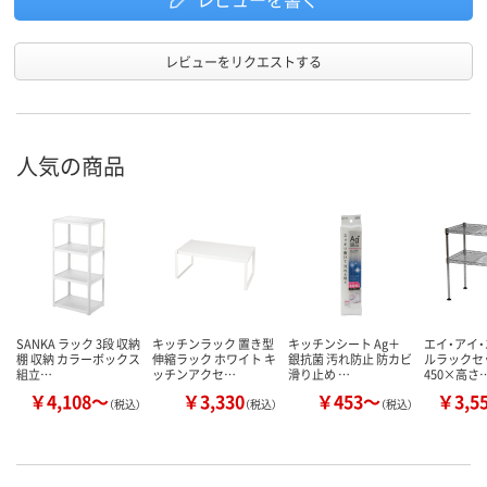
レビューをリクエストする
人気の商品
SANKA ラック 3段 収納
キッチンラック 置き型
キッチンシート Ag＋
エイ・アイ・
棚 収納 カラーボックス
伸縮ラック ホワイト キ
銀抗菌 汚れ防止 防カビ
ルラックセッ
組立…
ッチンアクセ…
滑り止め …
450×高さ
￥4,108～
￥3,330
￥453～
￥3,5
（税込）
（税込）
（税込）