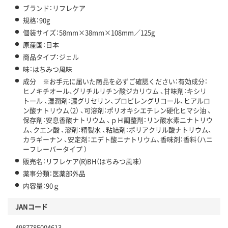
ブランド：リフレケア
規格：90g
個装サイズ：58mm×38mm×108mm／125g
原産国：日本
商品タイプ：ジェル
味：はちみつ風味
成分 ※お手元に届いた商品を必ずご確認ください：有効成分：
ヒノキチオール、グリチルリチン酸ジカリウム 、甘味剤：キシリ
トール 、湿潤剤：濃グリセリン、プロピレングリコール、ヒアルロ
ン酸ナトリウム（2） 、可溶剤：ポリオキシエチレン硬化ヒマシ油 、
保存剤：安息香酸ナトリウム 、ｐＨ調整剤：リン酸水素ニナトリウ
ム、クエン酸 、溶剤：精製水 、粘結剤：ポリアクリル酸ナトリウム、
カラギーナン 、安定剤：エデト酸ニナトリウム、香味剤：香料（ハニ
ーフレーバータイプ ）
販売名：リフレケア(R)BH（はちみつ風味）
薬事分類：医薬部外品
内容量：90ｇ
JANコード
4987785004613