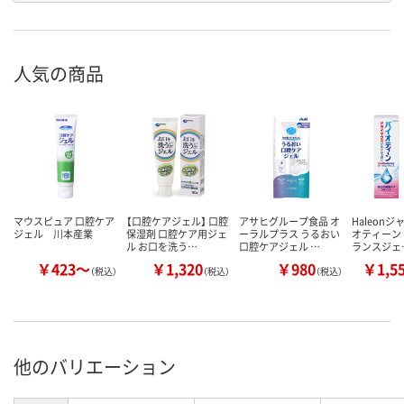
人気の商品
マウスピュア 口腔ケア
【口腔ケアジェル】 口腔
アサヒグループ食品 オ
Haleonジ
ジェル 川本産業
保湿剤 口腔ケア用ジェ
ーラルプラス うるおい
オティーン
ル お口を洗う…
口腔ケアジェル …
ランスジェ
￥423～
￥1,320
￥980
￥1,5
（税込）
（税込）
（税込）
他のバリエーション