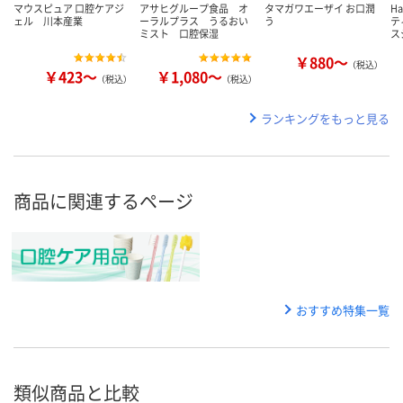
マウスピュア 口腔ケアジ
アサヒグループ食品 オ
タマガワエーザイ お口潤
H
ェル 川本産業
ーラルプラス うるおい
う
テ
ミスト 口腔保湿
ス
￥880～
（税込）
￥423～
￥1,080～
（税込）
（税込）
ランキングをもっと見る
商品に関連するページ
おすすめ特集一覧
類似商品と比較