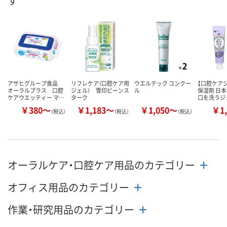
す
8月14日（金）まで
8月9日（日）
8月14日（金）
お届け日
数量
数量
数量
カゴへ
カゴへ
カ
アサヒグループ食品
リフレケア（口腔ケア用
ウエルテック コンクー
【口腔ケアジ
オーラルプラス 口腔
ジェル） 雪印ビーンス
ル
保湿剤 日本
ケアウエッティー マ…
ターク
口を洗うジ
￥380～
￥1,183～
￥1,050～
￥1,
（税込）
（税込）
（税込）
オーラルケア・口腔ケア用品のカテゴリー
オフィス用品のカテゴリー
作業・研究用品のカテゴリー