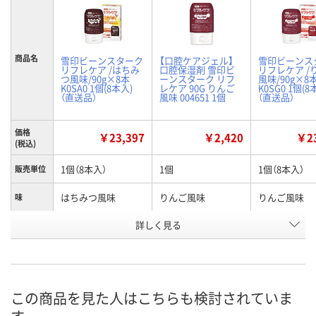
商品名
雪印ビーンスターク
【口腔ケアジェル】
雪印ビーンス
リフレケア /はちみ
口腔保湿剤 雪印ビ
リフレケア /
つ風味/90g×8本
ーンスターク リフ
風味/90g×8
K0SA0 1個(8本入)
レケア 90G りんご
K0SG0 1個(8
（直送品）
風味 004651 1個
（直送品）
価格
￥23,397
￥2,420
￥23
(税込)
1個（8本入）
1個
1個（8本入）
販売単位
はちみつ風味
りんご風味
りんご風味
味
商品タイ
詳しく見る
ジェル
ジェル
ジェル
プ
お申込番
WPP2856
EK19447
WPP2858
号
この商品を見た人はこちらも検討されていま
直送品
あり
直送品
在庫