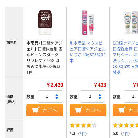
本商品：
【口腔ケアジ
川本産業 マウスピ
【口腔ケアジェ
商品名
ェル】 口腔保湿剤 雪
ュア口腔ケアジェル
口腔保湿剤 
印ビーンスターク
いちご 40g 525520 1
ア用ジェル 
リフレケア 90G は
本
洗うジェル（80
ちみつ風味 004613
OG80 5本 
1個
薬品
￥2,420
￥423
￥6
数量
数量
数量
価格
(税込)
カゴへ
カゴへ
カ
評価
4.3
5.0
（
3件
）
（
1件
）