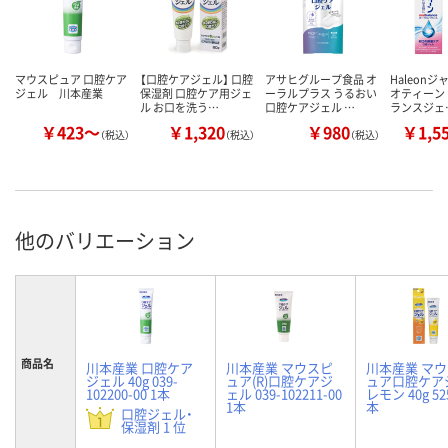
マウスピュア 口腔ケア
【口腔ケアジェル】 口腔
アサヒグループ食品 オ
Haleonジ
ジェル 川本産業
保湿剤 口腔ケア用ジェ
ーラルプラス うるおい
オティーン
ル お口を洗う…
口腔ケアジェル …
ランスジェ
￥423～
￥1,320
￥980
￥1,5
（税込）
（税込）
（税込）
他のバリエーション
商品名
川本産業 口腔ケア
川本産業 マウスピ
川本産業 マ
ジェル 40g 039-
ュア(R)口腔ケアジ
ュア口腔ケア
102200-00 1本
ェル 039-102211-00
レモン 40g 525
1本
本
口腔ジェル・
保湿剤 1 位