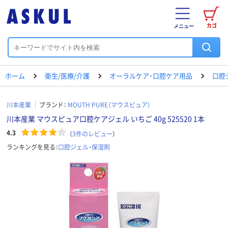
カゴ
メニュー
ホーム
衛生/医療/介護
オーラルケア・口腔ケア用品
口腔
川本産業
ブランド：
MOUTH PURE（マウスピュア）
川本産業 マウスピュア口腔ケアジェル いちご 40g 525520 1本
4.3
（
3
件のレビュー
）
ランキングを見る：
口腔ジェル・保湿剤