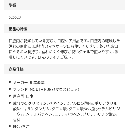
型番
525520
商品の特徴
口腔内が乾燥している方むけ口腔ケア用品です。口腔内の乾燥した
汚れの軟化に、口腔内のマッサージにお使いください。乾いたお口
にうるおい長持ち。垂れにくく伸びが良いジェルで使いやすく、誤
嚥しにくいです。ほんのりイチゴ風味。
商品仕様
メーカー：川本産業
ブランド：MOUTH PURE（マウスピュア）
原産国：日本
成分：水、グリセリン、ベタイン、ヒアルロン酸Na、ポリアクリル
酸Na、キサンタンガム、クエン酸、クエン酸Na、塩化セチルピリジ
ニウム、メチルパラベン、エチルパラベン、グリチルリチン酸2K、
香料
味：いちご