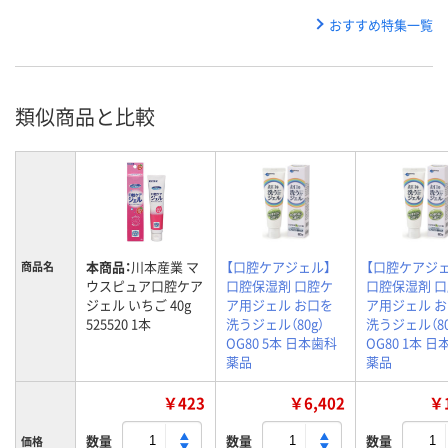
おすすめ特集一覧
類似商品と比較
本商品：
川本産業 マ
【口腔ケアジェル】
【口腔ケアジェ
商品名
ウスピュア口腔ケア
口腔保湿剤 口腔ケ
口腔保湿剤 
ジェル いちご 40g
ア用ジェル お口を
ア用ジェル 
525520 1本
洗うジェル（80g）
洗うジェル（80
OG80 5本 日本歯科
OG80 1本 
薬品
薬品
￥423
￥6,402
￥1
数量
数量
数量
価格