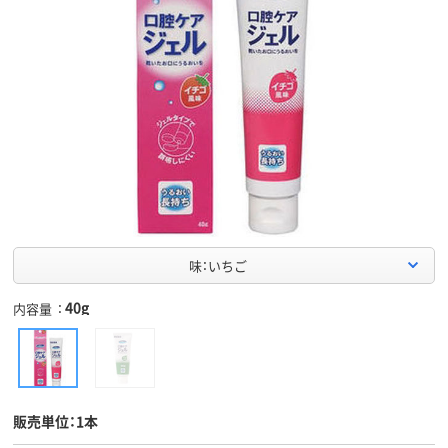
味：いちご
40g
内容量
販売単位：1本