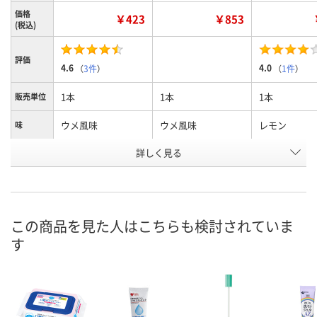
価格
￥423
￥853
(税込)
評価
4.6
4.0
（
3件
）
（
1件
）
1本
1本
1本
販売単位
ウメ風味
ウメ風味
レモン
味
詳しく見る
40g
90g
40g
内容量
お申込番
9695204
U329000
J902158
号
あり
あり
あり
在庫
この商品を見た人はこちらも検討されていま
す
8月7日（金）
8月8日（土）
8月8日（土）
お届け日
数量
数量
数量
カゴへ
カゴへ
カ