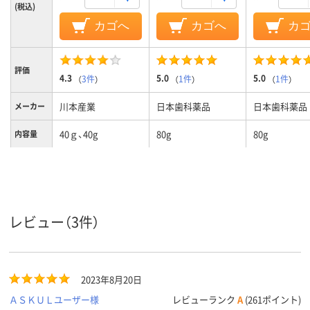
(税込)
カゴへ
カゴへ
カ
評価
4.3
5.0
5.0
（
3件
）
（
1件
）
（
1件
）
川本産業
日本歯科薬品
日本歯科薬品
メーカー
40ｇ、40g
80g
80g
内容量
レビュー（3件）
2023年8月20日
ＡＳＫＵＬユーザー様
レビューランク
A
(261ポイント)