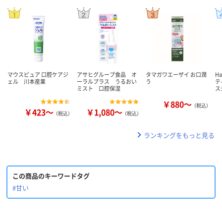
マウスピュア 口腔ケアジ
アサヒグループ食品 オ
タマガワエーザイ お口潤
H
ェル 川本産業
ーラルプラス うるおい
う
テ
ミスト 口腔保湿
ス
￥880～
（税込）
￥423～
￥1,080～
（税込）
（税込）
ランキングをもっと見る
この商品のキーワードタグ
#甘い