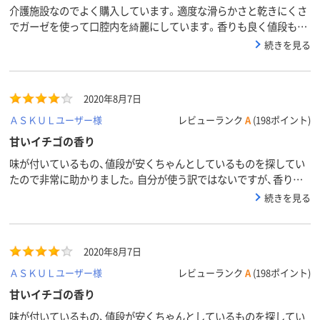
介護施設なのでよく購入しています。適度な滑らかさと乾きにくさ
でガーゼを使って口腔内を綺麗にしています。香りも良く値段も他
社よりも安いのでこれからも使わせていただきます。
続きを見る
2020年8月7日
ＡＳＫＵＬユーザー様
レビューランク
A
(198ポイント)
甘いイチゴの香り
味が付いているもの、値段が安くちゃんとしているものを探してい
たので非常に助かりました。自分が使う訳ではないですが、香りは
結構強め、甘いイチゴの香り（スッキリ系ではなく人工感がすごいで
続きを見る
すが）します。商品には満足しております。
2020年8月7日
ＡＳＫＵＬユーザー様
レビューランク
A
(198ポイント)
甘いイチゴの香り
味が付いているもの、値段が安くちゃんとしているものを探してい