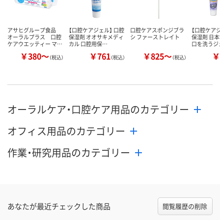
アサヒグループ食品
【口腔ケアジェル】 口腔
口腔ケアスポンジブラ
【口腔ケアジ
オーラルプラス 口腔
保湿剤 オオサキメディ
シ ファーストレイト
保湿剤 日本
ケアウエッティー マ…
カル 口腔用保…
口を洗うジ
￥380～
￥761
￥825～
￥
（税込）
（税込）
（税込）
オーラルケア・口腔ケア用品のカテゴリー
オフィス用品のカテゴリー
作業・研究用品のカテゴリー
あなたが最近チェックした商品
閲覧履歴の削除