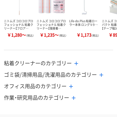
カゴへ
カゴへ
カ
ニトムズ コロコロプロ
ニトムズ コロコロプロ
Life-do.Plus 粘着ロー
ニトムズ 
フェッショナル 粘着ク
フェッショナル 粘着ク
ラー本体 ロング V-9 …
パクト 粘
リーナー【フロア…
リーナー【強接着…
【テープ幅1
￥1,280～
￥1,235～
￥1,173
￥8
（税込）
（税込）
（税込）
粘着クリーナーのカテゴリー
ゴミ袋/清掃用品/洗濯用品のカテゴリー
オフィス用品のカテゴリー
作業・研究用品のカテゴリー