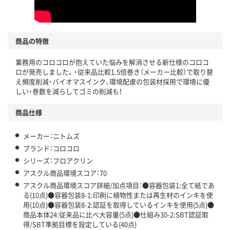
商品の特徴
業務用のコロコロが抱えていた悩みを解消させる新仕様のコロコ
ロが発売しました。・従来品比較1.5倍巻き（メーカー比較）で取り替
え頻度削減・バイオマスインク、環境配慮の包装材採用で環境に優
しい・巻数を減らしてゴミの削減も！
商品仕様
メーカー：ニトムズ
ブランド：コロコロ
シリーズ：フロアクリン
アスクル商品環境スコア：70
アスクル商品環境スコア詳細/加点項目：●容器包装1:全て紙であ
る(10点)●容器包装8-1:印刷に植物性または再生材のインキを使
用(10点)●容器包装8-2:認証を取得しているインキを使用(5点)●
商品本体24:従来品に比べ大容量(5点)●仕組み30-2:SBT認証取
得/SBT準拠目標を設定している(40点)