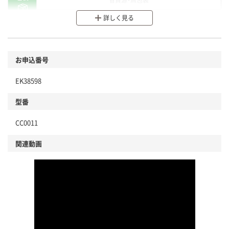
詳しく見る
分別・リサイクルしやすい設計
環境に配慮した材料を使用
商品
お申込番号
本体
省資源・省エネ・節水
EK38598
分別・リサイクルしやすい設計
型番
独自の回収スキームがある
CC0011
仕組
アスクルで資源循環している
関連動画
温室効果ガスなどの削減
この商品の環境配慮ポイントです。下記商品詳細「
アスクル商品環境スコア詳細／加点項目
」で確認できます。