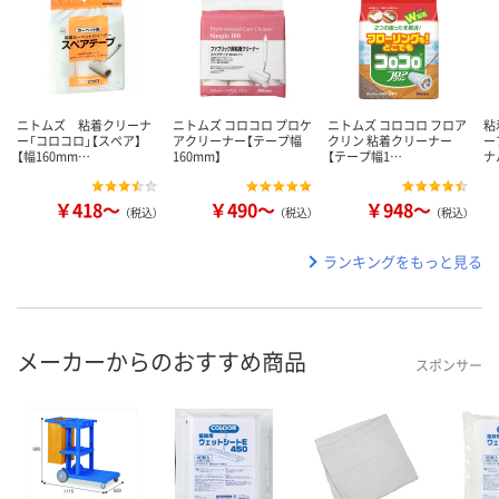
ニトムズ 粘着クリーナ
ニトムズ コロコロ プロケ
ニトムズ コロコロ フロア
粘
ー「コロコロ」【スペア】
アクリーナー【テープ幅
クリン 粘着クリーナー
ー
【幅160mm…
160mm】
【テープ幅1…
ナ
￥418～
￥490～
￥948～
（税込）
（税込）
（税込）
ランキングをもっと見る
メーカーからのおすすめ商品
スポンサー