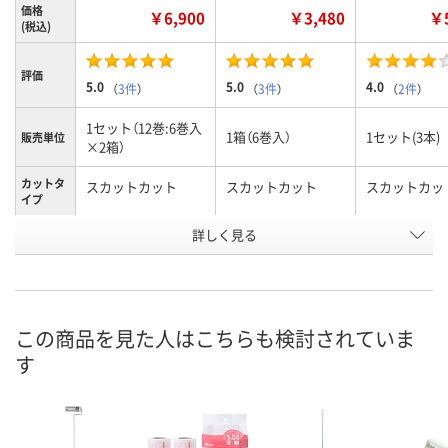
価格
￥6,900
￥3,480
￥5
(税込)
評価
5.0
5.0
4.0
（
3件
）
（
3件
）
（
2件
）
1セット（12巻:6巻入
1箱（6巻入）
1セット(3本)
販売単位
×2箱）
カットタ
スカットカット
スカットカット
スカットカッ
イプ
詳しく見る
スペアテープ（6巻
スペアテープ（6巻
本体
商品タイ
プ
入）
入）
お申込番
EK48981
EK38605
EK73634
号
この商品を見た人はこちらも検討されていま
あり
あり
あり
在庫
す
8月8日（土）
8月8日（土）
8月8日（土）
お届け日
数量
数量
数量