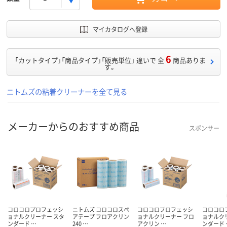
マイカタログへ登録
6
「カットタイプ」「商品タイプ」「販売単位」 違いで 全
商品ありま
す。
ニトムズの粘着クリーナーを全て見る
メーカーからのおすすめ商品
スポンサー
コロコロプロフェッシ
ニトムズ コロコロスペ
コロコロプロフェッシ
コロコロ
ョナルクリーナー スタ
アテープ フロアクリン
ョナルクリーナー フロ
ョナルク
ンダード …
240 …
アクリン …
ンダード 