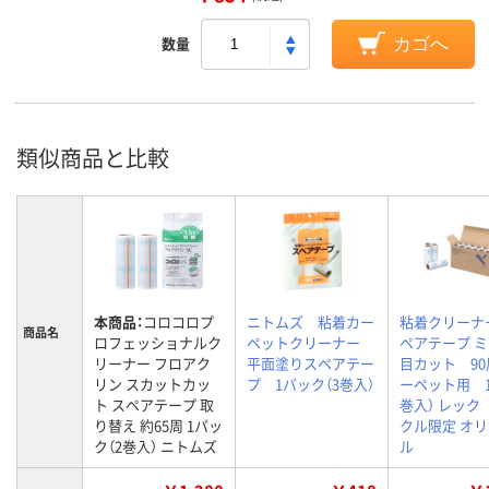
数量
カゴへ
類似商品と比較
本商品：
コロコロプ
ニトムズ 粘着カー
粘着クリーナ
商品名
ロフェッショナルク
ペットクリーナー
ペアテープ 
リーナー フロアク
平面塗りスペアテー
目カット 90
リン スカットカッ
プ 1パック（3巻入）
ーペット用 1
ト スペアテープ 取
巻入） レック
り替え 約65周 1パッ
クル限定 オ
ク（2巻入） ニトムズ
ル