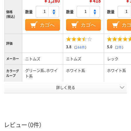
￥1,280
￥418
￥1
数量
数量
数量
価格
(税込)
カゴへ
カゴへ
カ
評価
3.8
5.0
（
244件
）
（
2件
）
ニトムズ
ニトムズ
レック
メーカー
グリーン系、ホワイ
ホワイト系
ホワイト系
カラーグ
ループ
ト系
アスクル
詳しく見る
商品環境
70
50
50
スコア
レビュー（0件）