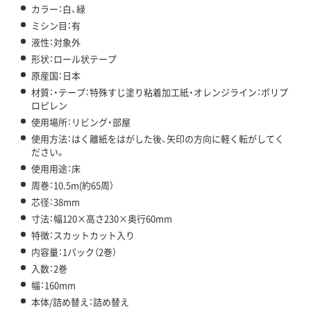
カラー：白、緑
ミシン目：有
液性：対象外
形状：ロール状テープ
原産国：日本
材質：・テープ：特殊すじ塗り粘着加工紙・オレンジライン：ポリプ
ロピレン
使用場所：リビング・部屋
使用方法：はく離紙をはがした後、矢印の方向に軽く転がしてく
ださい。
使用用途：床
周巻：10.5m(約65周）
芯径：38mm
寸法：幅120×高さ230×奥行60mm
特徴：スカットカット入り
内容量：1パック（2巻）
入数：2巻
幅：160mm
本体/詰め替え：詰め替え