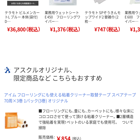
テラモト ビルメンカー
業務用ウェットシート
テラモト SPぞうきんモ
業務用ウ
トL ブルー 本体(袋付)
E 450 フローリングワ
ップワイド2 替雑巾 (2
E 600
D…
イパー…
枚…
イパー…
¥36,800（税込）
¥1,376（税込）
¥747（税込）
¥1,
アスクルオリジナル、
限定商品など こちらもおすすめ
アイム フローリングにも使える粘着クリーナー取替テープ スペアテープ
70周×3巻 1パック(3巻) オリジナル
■フローリングにも、畳にも、カーペットにも、様々な床に
コロコロさせて使って頂ける粘着クリーナー。■2層構造
で強粘着を実現！ペットのいる家庭でも使用可。 ついで
掃除
販売価格：
￥854
(税込)