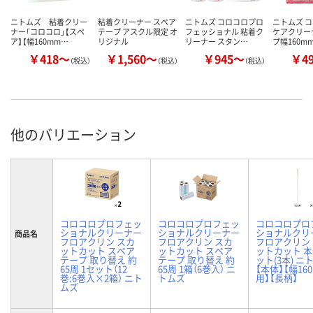
ニトムズ 粘着クリー
粘着クリーナー スペア
ニトムズ コロコロプロ
ニトムズ コ
ナー「コロコロ」【スペ
テープ アスクル限定 オ
フェッショナル 粘着ク
ケアクリー
ア】【幅160mm…
リジナル
リーナー スタン…
プ幅160mm
￥418～
￥1,560～
￥945～
￥4
（税込）
（税込）
（税込）
他のバリエーション
コロコロプロフェッ
コロコロプロフェッ
コロコロプロ
ショナルクリーナー
ショナルクリーナー
ショナルクリ
商品名
フロアクリン スカ
フロアクリン スカ
フロアクリン
ットカット スペア
ットカット スペア
ットカット 本
テープ 取り替え 約
テープ 取り替え 約
ット(3本) ニ
65周 1セット（12
65周 1箱（6巻入） ニ
【本体】【幅16
巻:6巻入×2箱） ニト
トムズ
用】【長柄】
ムズ