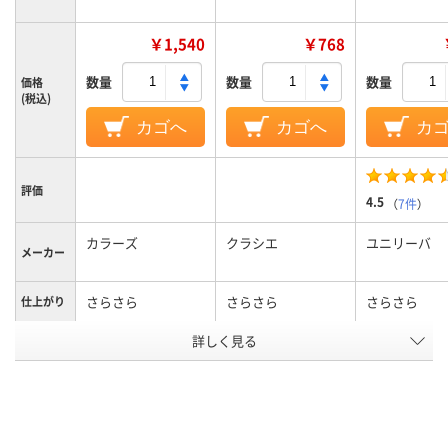
￥1,540
￥768
数量
数量
数量
価格
(税込)
カゴへ
カゴへ
カ
評価
4.5
（
7件
）
カラーズ
クラシエ
ユニリーバ
メーカー
さらさら
さらさら
さらさら
仕上がり
アスクル
詳しく見る
商品環境
35
スコア