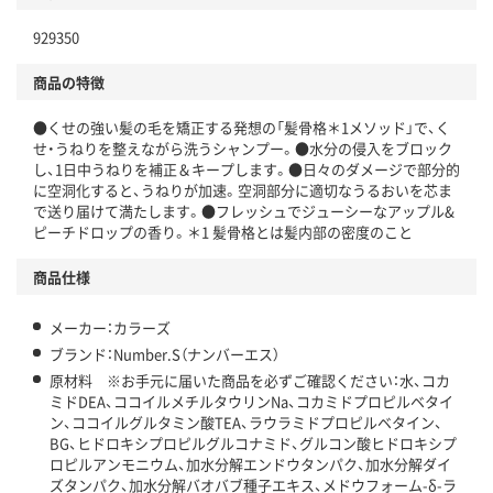
929350
商品の特徴
●くせの強い髪の毛を矯正する発想の「髪骨格＊1メソッド」で、く
せ・うねりを整えながら洗うシャンプー。●水分の侵入をブロック
し、1日中うねりを補正＆キープします。●日々のダメージで部分的
に空洞化すると、うねりが加速。空洞部分に適切なうるおいを芯ま
で送り届けて満たします。●フレッシュでジューシーなアップル&
ピーチドロップの香り。＊1 髪骨格とは髪内部の密度のこと
商品仕様
メーカー：カラーズ
ブランド：Number.S（ナンバーエス）
原材料 ※お手元に届いた商品を必ずご確認ください：水、コカ
ミドDEA、ココイルメチルタウリンNa、コカミドプロピルベタイ
ン、ココイルグルタミン酸TEA、ラウラミドプロピルベタイン、
BG、ヒドロキシプロピルグルコナミド、グルコン酸ヒドロキシプ
ロピルアンモニウム、加水分解エンドウタンパク、加水分解ダイ
ズタンパク、加水分解バオバブ種子エキス、メドウフォーム-δ-ラ