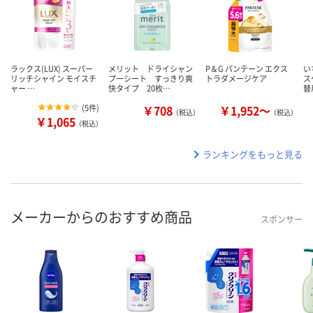
ラックス(LUX) スーパー
メリット ドライシャン
P＆G パンテーン エクス
い
リッチシャイン モイスチ
プーシート すっきり爽
トラダメージケア
ス
ャー …
快タイプ 20枚…
替
(
5件
)
￥708
￥1,952～
（税込）
（税込）
￥1,065
（税込）
ランキングをもっと見る
メーカーからのおすすめ商品
スポンサー