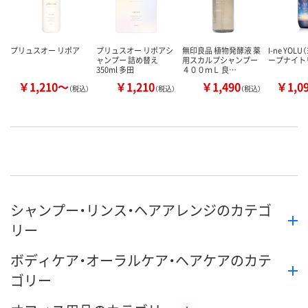
プリュスオー リポア
プリュスオー リポアシ
無印良品 植物発酵液 薬
I-ne YOL
ャンプー 詰め替え
用スカルプシャンプー
ープナイト
350ml 多田
４００ｍＬ 良…
￥1,210～
￥1,210
￥1,490
￥1,0
（税込）
（税込）
（税込）
シャンプー・リンス・ヘアアレンジのカテゴ
リー
ボディケア・オーラルケア・ヘアケアのカテ
ゴリー