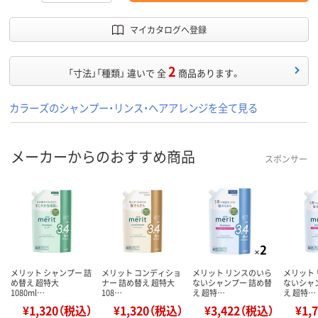
マイカタログへ登録
2
「寸法」「種類」 違いで 全
商品あります。
カラーズのシャンプー・リンス・ヘアアレンジを全て見る
メーカーからのおすすめ商品
スポンサー
メリット シャンプー 詰
メリット コンディショ
メリット リンスのいら
メリット
め替え 超特大
ナー 詰め替え 超特大
ないシャンプー 詰め替
ないシャ
1080ml…
108…
え 超特…
え 超特…
¥1,320（税込）
¥1,320（税込）
¥3,422（税込）
¥1,