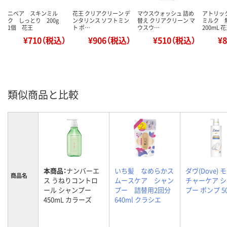
ニベア スキンミル
花王 クリアクリーン デ
マウスウォッシュ 詰め
アトリッ
ク しっとり 200g
ンタリンス ソフトミン
替え クリアクリーン マ
ミルク
1個 花王
ト ポ…
ウスウ…
200mL 
¥710（税込）
¥906（税込）
¥510（税込）
¥
類似商品と比較
本商品：
ナンバーエ
いち髪 なめらかス
ダヴ(Dove) 
商品名
ス うねりコントロ
ムースケア シャン
チャーケア 
ール シャンプー
プー 詰替用2回分
プー ポンプ 50
450mL カラーズ
640ml クラシエ