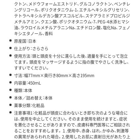
クトン、メドウフォームエストリド、グルコノラクトン、ペンチレ
ングリコール、ポリクオタニウム-1、エチルヘキシルグリセリン、
テトラヘキシルデカン酸アスコルビル、ステアラミドプロピルジ
メチルアミン、クエン酸、ポリクオタニウム-7、PEG-4水添ヒマシ
油、ラウロイルメチルアラニンNa、エチドロン酸、塩化Na、フェノ
キシエタノール、香料
原産国：日本
仕上がり：さらさら
使用方法：頭と頭皮を十分に濡らした後、適量を手にとって泡立
てます。頭皮をマッサージするように指の腹でやさしく洗浄し、
すすいでください。
寸法：幅77mm×奥行き80mm×高さ195mm
内容量：450ｍL
種類：本体
本体／詰め替え：本体
薬事分類：化粧品
注意事項1：化粧品が頭皮に合わないとき即ち次のような場合に
は、使用を中止してください。そのまま使用を続けますと、症状
を悪化させることがありますので、皮膚科専門医等にご相談され
ることをおすすめします。１.使用中、赤身、はれ、かゆみ、刺激等
の異常があらわれた場合。2.使用したお肌に直射日光があたり上