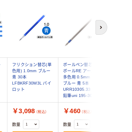
次へ
多
フリクション替芯(単
ボールペン替芯 ユニ
ゼブラ JF
色用) 1.0mm ブルー
ボールRE アールイー
ーブラック
青 30本
多色用 0.5mm 中字
LFBKRF30M3L パイ
ブルー 青 5本
ロット
URR10305.33 三菱
鉛筆uni 195-3036
￥3,098
￥460
￥53
（税込）
（税込）
（
数量
数量
数量