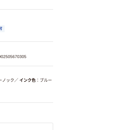
可
2505670305
ーノック
／
インク色
ブルー