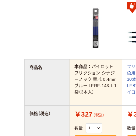
本商品：
パイロット
フリ
商品名
フリクション シナジ
色用
ーノック 替芯 0.4mm
3
ブルー LFRF-143-L 1
LFB
袋（3本入）
イロ
￥327
￥3
価格（税込）
（税込）
数量
数量