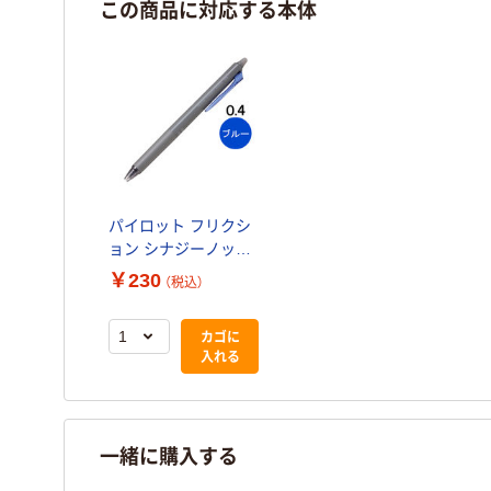
この商品に対応する本体
パイロット フリクシ
ョン シナジーノック
本体 0.4mm ブルー
￥230
（税込）
LFSK-14-L 1本
カゴに
入れる
一緒に購入する