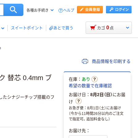
ヘルプ
各種お手続き
0
スイートポイント
あとで買う
カゴ
点
m
商品情報を印刷する
替芯 0.4mm ブ
在庫：
あり
希望の数量で在庫確認
お届け日：
8月2日（日）
にお届
したシナジーチップ搭載のフ
け
お急ぎ便：8月1日（土）にお届け
（今から11時間26分以内のご注文
で指定可。追加料金なし）
お届け先：