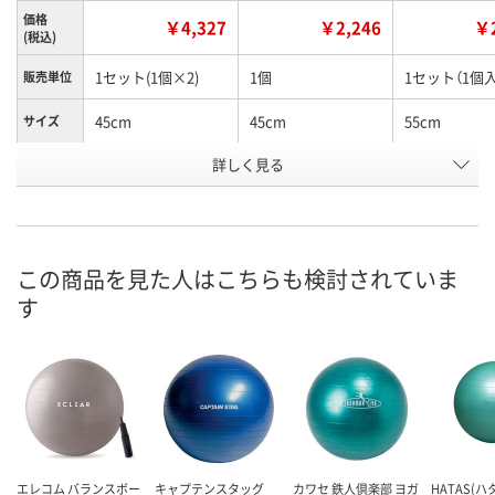
価格
￥4,327
￥2,246
￥2
(税込)
1セット(1個×2)
1個
1セット（1個入
販売単位
45cm
45cm
55cm
サイズ
お申込番
詳しく見る
EK49707
UK78148
EK49710
号
1点
3点
入荷待ち
在庫
8月8日（土）
8月8日（土）
お届け日
この商品を見た人はこちらも検討されていま
す
数量
数量
お取り扱い終
した
カゴへ
カゴへ
エレコム バランスボー
キャプテンスタッグ
カワセ 鉄人倶楽部 ヨガ
HATAS(ハ