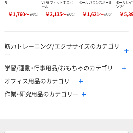
ル
VitFit フィットネスボ
ボール バランスボール
ボールセイ
ール
ンプ付
￥1,760～
￥2,135～
￥1,621～
￥5,3
（税込）
（税込）
（税込）
筋力トレーニング/エクササイズのカテゴリ
ー
学習/運動・行事用品/おもちゃのカテゴリー
オフィス用品のカテゴリー
作業・研究用品のカテゴリー