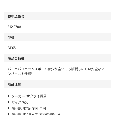
お申込番号
EK49708
型番
BP65
商品の特徴
バーバパパバランスボールは穴が空いても破裂しにくい安全なノ
ンバースト仕様!
商品仕様
メーカー：サクライ貿易
サイズ：65cm
商品説明7：原産国:中国
商品説明2：サイズ:直径約65(cm)