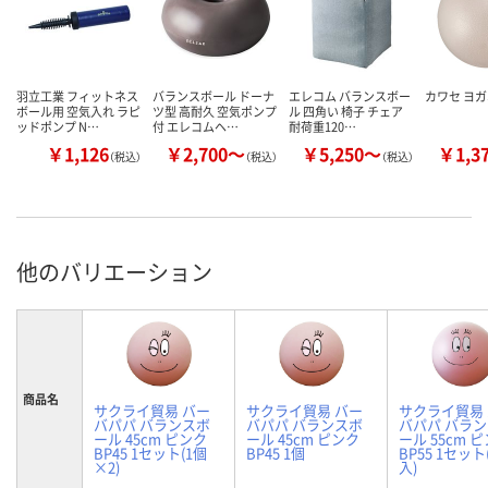
羽立工業 フィットネス
バランスボール ドーナ
エレコム バランスボー
カワセ ヨガ
ボール用 空気入れ ラピ
ツ型 高耐久 空気ポンプ
ル 四角い 椅子 チェア
ッドポンプ N…
付 エレコムヘ…
耐荷重120…
￥1,126
￥2,700～
￥5,250～
￥1,3
（税込）
（税込）
（税込）
他のバリエーション
商品名
サクライ貿易 バー
サクライ貿易 バー
サクライ貿易
バパパ バランスボ
バパパ バランスボ
バパパ バラ
ール 45cm ピンク
ール 45cm ピンク
ール 55cm 
BP45 1セット(1個
BP45 1個
BP55 1セット
×2)
入)