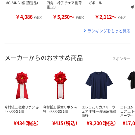
IMC-54NB 1個（直送品）
四角い 椅子 チェア 耐荷
ガボール
ー
重120…
ポ
￥4,086
￥5,250～
￥2,112～
（税込）
（税込）
（税込）
ランキングをもっと見る
メーカーからのおすすめ商品
スポンサー
今村紙工 徽章リボン 赤
今村紙工 徽章リボン 赤
エレコム リカバリーウ
エレコム
小 KRR-S 1個
特小 KRR-SS 1個
ェア 半袖 一般医療機器
ェア 上下
血行…
ハーフ…
¥434（税込）
¥415（税込）
¥9,200（税込）
¥17,