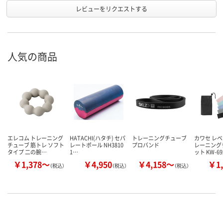
レビューをリクエストする
人気の商品
エレコム トレーニング
HATACHI(ハタチ) セパ
トレーニングチューブ
カワセ レ
チューブ 筋トレ ソフト
レートポール NH3810
プロバンド
レーニング
タイプ 二の腕…
1…
ット KW-6
￥1,378～
￥4,950
￥4,158～
￥1,
（税込）
（税込）
（税込）