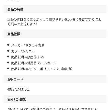
商品の特徴
定番の縄跳びに重りが入って飛びやすい!初心者にもおすすめ!楽し
く飛んで上達しよう!
商品仕様
メーカー：サクライ貿易
カラー：シルバー
商品説明3：原産国:日本
商品説明2：付属品:ネームカード
商品説明：素材:PVC・ポリエチレン・真鍮・紙
JANコード
4982724437002
備考（ご注意）
【返品について】お客様のご都合による返品はお受けできません。