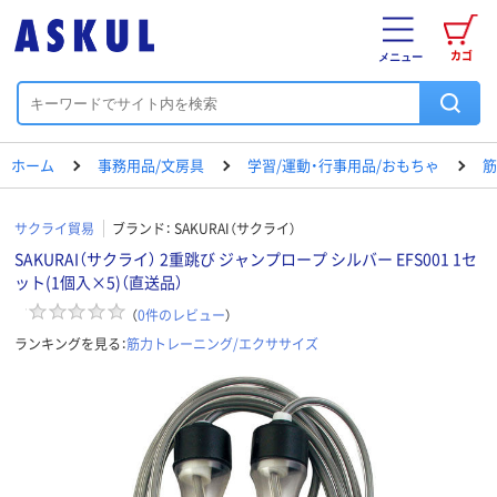
カゴ
メニュー
ホーム
事務用品/文房具
学習/運動・行事用品/おもちゃ
筋
サクライ貿易
ブランド：
SAKURAI（サクライ）
SAKURAI（サクライ） 2重跳び ジャンプロープ シルバー EFS001 1セ
ット(1個入×5)（直送品）
（
0
件のレビュー
）
ランキングを見る：
筋力トレーニング/エクササイズ