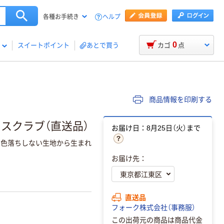
ヘルプ
各種お手続き
0
スイートポイント
あとで買う
カゴ
点
商品情報を印刷する
枚 スクラブ（直送品）
お届け日：8月25日（火）まで
も色落ちしない生地から生まれ
お届け先：
直送品
フォーク株式会社（事務服）
この出荷元の商品は商品代金