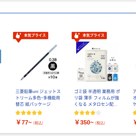
本気プライス
本気プライス
三菱鉛筆uni ジェットス
ゴミ袋 半透明 業務用 ポ
ス
トリーム多色・多機能用
リ袋 薄手 フィルムが強
替芯 紙パッケージ
くなる メタロセン配合
伊藤忠リーテイルリン
ク
￥77~
￥350~
（税込）
（税込）