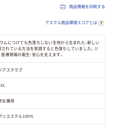
商品情報を印刷する
43cm～46cm
アスクル商品環境スコアとは
19cm～20cm
ウムにつけても色落ちしない生地から生まれた、新しい
ポリエステル95％
高機能ポプリン(ポリ
奨されている方法を実践すると色落ちしていました。ジ
ナイロン5％（制電糸
ポリエス
エステル100%)
。医療現場の衛生・安心を支えます。
入り）
ジアスクラブ
3XL
男女兼用
ポリエステル100%