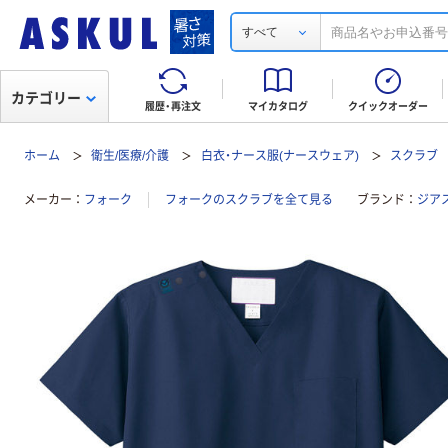
すべて
カテゴリー
履歴・再注文
マイカタログ
クイックオーダー
ホーム
衛生/医療/介護
白衣・ナース服(ナースウェア)
スクラブ
メーカー
フォーク
フォークのスクラブを全て見る
ブランド
ジア