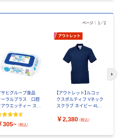
ページ：
1
／
2
アウトレット
次のスライド
アサヒグループ食品
【アウトレット】ルコッ
サンナップ
オーラルプラス 口腔
クスポルティフ Vネック
ワイト 205
ケアウエッティー スッ
スクラブ ネイビー 4L
1セット（1
キリタイプ
OUQM1522 1枚（直送
×2箱）
￥2,380
品）
（税込）
￥305~
￥924
（税込）
（