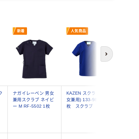
新着
人気商品
次へ
ク
ナガイレーベン 男女
KAZEN スクラブ(男
フィード 
-
兼用スクラブ ネイビ
女兼用) 133-98 L 1
リースク
ー M RF-5502 1枚
枚 スクラブ
ポケット
用)FSC0
ー/L 50
スクラブ