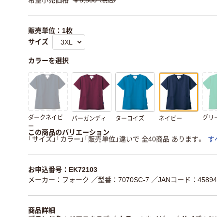
希望小売価格
￥5,500
（税込）
販売単位：1枚
サイズ
カラーを選択
ダークネイビ
グリ
バーガンディ
ターコイズ
ネイビー
ー
この商品のバリエーション
「サイズ」「カラー」「販売単位」違いで 全40商品 あります。
す
お申込番号：EK72103
メーカー：フォーク
／型番：7070SC-7
／JANコード：458945
商品詳細