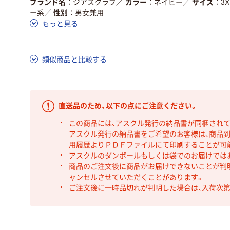
ブランド名
ジアスクラブ
／
カラー
ネイビー
／
サイズ
3X
ー系
／
性別
男女兼用
もっと見る
類似商品と比較する
直送品のため、以下の点にご注意ください。
この商品には、アスクル発行の納品書が同梱され
アスクル発行の納品書をご希望のお客様は、商品到
用履歴よりＰＤＦファイルにて印刷することが可
アスクルのダンボールもしくは袋でのお届けでは
商品のご注文後に商品がお届けできないことが判
ャンセルさせていただくことがあります。
ご注文後に一時品切れが判明した場合は、入荷次