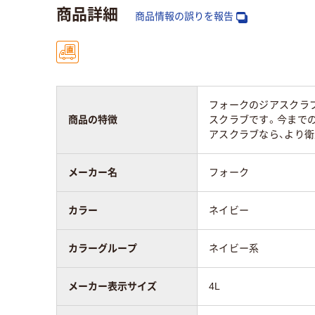
商品詳細
商品情報の誤りを報告
スクラブの肩幅
51cm～
スクラブの袖丈
21cm～22cm
フォークのジアスクラ
素材
スク
商品の特徴
スクラブです。今まで
ポリエステル100%
リエ
アスクラブなら、より衛
35%
メーカー名
フォーク
アスクル商品環境
25
スコア
カラー
ネイビー
カラーグループ
ネイビー系
メーカー表示サイズ
4L