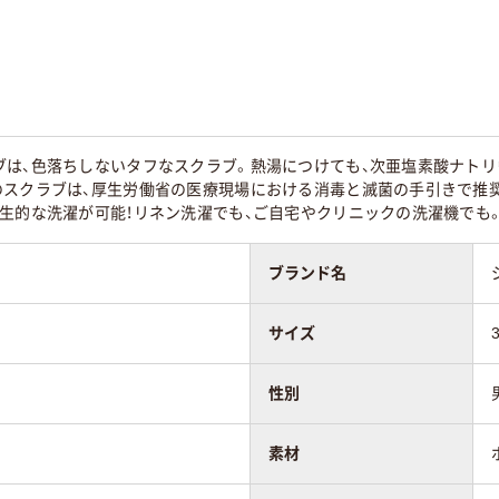
ブは、色落ちしないタフなスクラブ。熱湯につけても、次亜塩素酸ナトリ
ラブポプリン（ポ
スクラブポプリン(ポ
ストレッチトロピカ
のスクラブは、厚生労働省の医療現場における消毒と滅菌の手引きで推
ステル65%、綿
リエステル65%･綿
ル(ポリエステル
生的な洗濯が可能！リネン洗濯でも、ご自宅やクリニックの洗濯機でも
）
35%)
100%)
ブランド名
サイズ
性別
素材