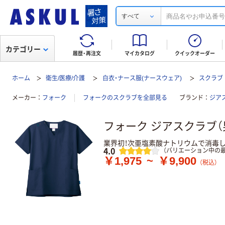
すべて
カテゴリー
履歴・再注文
マイカタログ
クイックオーダー
ホーム
衛生/医療/介護
白衣・ナース服(ナースウェア)
スクラブ
メーカー
フォーク
フォークのスクラブを全部見る
ブランド
ジア
フォーク ジアスクラブ（男
業界初！次亜塩素酸ナトリウムで消毒
レビュー
4.0
（バリエーション中の最
￥1,975
~
￥9,900
（税込）