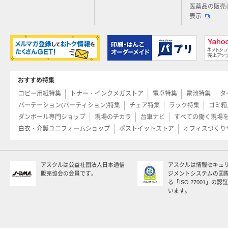
医薬品の販売
表示
おすすめ特集
コピー用紙特集
トナー・インクメガストア
電卓特集
電池特集
タ
パーテーション(パーティション)特集
チェア特集
ラック特集
ゴミ箱
ダンボール専門ショップ
現場のチカラ
台車ナビ
すべての働く現場
白衣・介護ユニフォームショップ
ポストイットストア
オフィスづくり
アスクルは公益社団法人日本通信
アスクルは情報セキュ
販売協会の会員です。
ジメントシステムの国
る「ISO 27001」の
います。