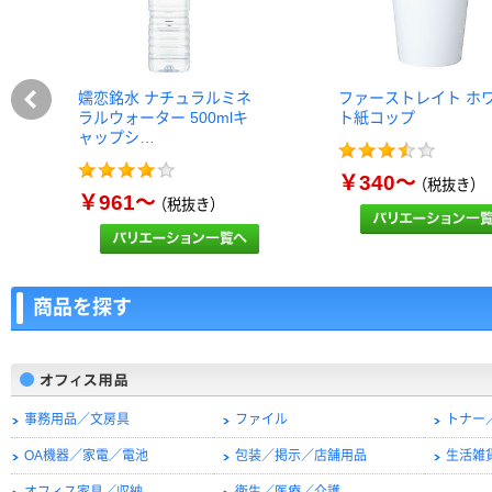
嬬恋銘水 ナチュラルミネ
ファーストレイト ホ
ラルウォーター 500mlキ
ト紙コップ
ャップシ…
￥340～
（税抜き）
￥961～
（税抜き）
商品を探す
事務用品／文房具
ファイル
トナー
OA機器／家電／電池
包装／掲示／店舗用品
生活雑