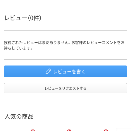
カラータ
ン系、ピンク
イプ
ー系
レビュー（0件）
50×15ｍｍ
50×15ｍｍ
50×15mm
サイズ
強粘着
通常粘着
強粘着
粘着力
投稿されたレビューはまだありません。お客様のレビューコメントをお
待ちしています。
スタンダード
スタンダード
スタンダード
種類
アスクル
商品環境
55
75
130
スコア
レビューを書く
レビューをリクエストする
人気の商品