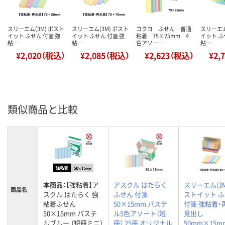
スリーエム(3M) ポスト
スリーエム(3M) ポスト
コクヨ ふせん 普通
スリーエム
イット ふせん 付箋 強
イット ふせん 付箋 強
粘着 75×25mm 4
イット ふ
粘…
粘…
色アソー…
粘…
¥2,020（税込）
¥2,085（税込）
¥2,623（税込）
¥2,
類似商品と比較
本商品：
【強粘着】ア
アスクル はたらく
スリーエム(3M
商品名
スクル はたらく 強
ふせん 付箋
ストイット 
粘着ふせん
50×15mm パステ
付箋 強粘着・
50×15mm パステ
ル5色アソート（短
見出し
ルブルー （短冊ミニ）
冊） 25冊 オリジナル
50mm×15m