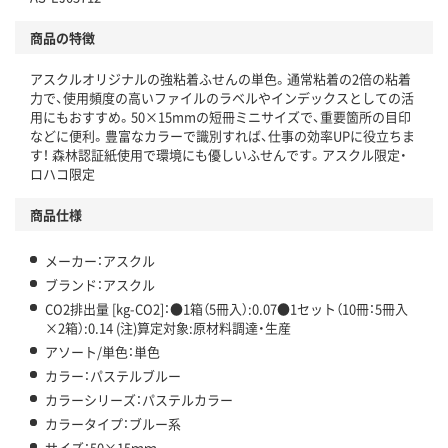
仕組
アスクルで資源循環している
商品の特徴
温室効果ガスなどの削減
アスクルオリジナルの強粘着ふせんの単色。通常粘着の2倍の粘着
力で、使用頻度の高いファイルのラベルやインデックスとしての活
この商品の環境配慮ポイントです。下記商品詳細「
用にもおすすめ。50×15mmの短冊ミニサイズで、重要箇所の目印
アスクル商品環境スコア詳細／加点項目
」で確認できます。
などに便利。豊富なカラーで識別すれば、仕事の効率UPに役立ちま
す！ 森林認証紙使用で環境にも優しいふせんです。アスクル限定・
ロハコ限定
商品仕様
メーカー：アスクル
ブランド：アスクル
CO2排出量 [kg-CO2]：●1箱（5冊入）:0.07●1セット（10冊：5冊入
×2箱）:0.14 (注)算定対象:原材料調達・生産
アソート/単色：単色
カラー：パステルブルー
カラーシリーズ：パステルカラー
カラータイプ：ブルー系
サイズ：50×15ｍｍ