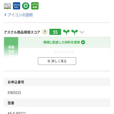
アイコンの説明
55
アスクル商品環境スコア
環境に配慮した材料を使用
容器
包装
省資源・無包装
詳しく見る
分別・リサイクルしやすい設計
環境に配慮した材料を使用
商品
お申込番号
本体
省資源・省エネ・節水
EN03215
分別・リサイクルしやすい設計
型番
独自の回収スキームがある
AS-EJ05712