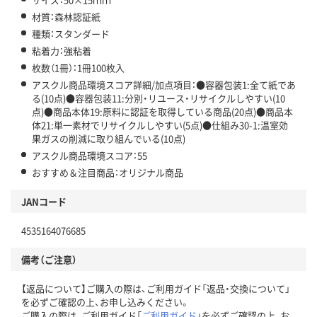
材質：森林認証紙
種類：スタンダード
粘着力：強粘着
枚数（1冊）：1冊100枚入
アスクル商品環境スコア詳細/加点項目：●容器包装1:全て紙であ
る(10点)●容器包装11:分別・リユース・リサイクルしやすい(10
点)●商品本体19:原料に認証を取得している商品(20点)●商品本
体21:単一素材でリサイクルしやすい(5点)●仕組み30-1:温室効
果ガスの削減に取り組んでいる(10点)
アスクル商品環境スコア：55
おすすめ＆注目商品：オリジナル商品
JANコード
4535164076685
備考（ご注意）
【返品について】ご購入の際は、ご利用ガイド「返品・交換について」
を必ずご確認の上、お申し込みください。
ご購入の際は、ご利用ガイド「
ご利用ガイド
」を必ずご確認の上、お