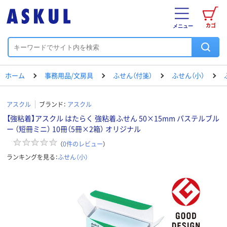
カゴ
メニュー
ホーム
事務用品/文房具
ふせん（付箋）
ふせん（小）
アスクル
ブランド：
アスクル
【強粘着】アスクル はたらく 強粘着ふせん 50×15mm パステルブル
ー （短冊ミニ） 10冊（5冊×2箱） オリジナル
（
0
件のレビュー
）
ランキングを見る：
ふせん（小）