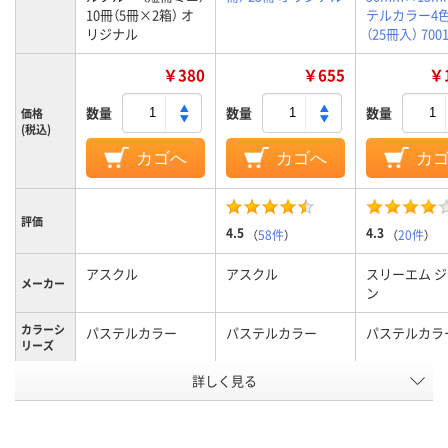
10冊（5冊×2箱） オ
テルカラー4色
リジナル
（25冊入） 700
￥380
￥655
￥1
数量
数量
数量
価格
(税込)
カゴへ
カゴへ
カ
評価
4.5
4.3
（
58件
）
（
20件
）
アスクル
アスクル
スリーエム 
メーカー
ン
カラーシ
パステルカラー
パステルカラー
パステルカラ
リーズ
詳しく見る
ブルー系
マルチカラー
カラーグ
ループ
セット
ブルー系
イエロー系、