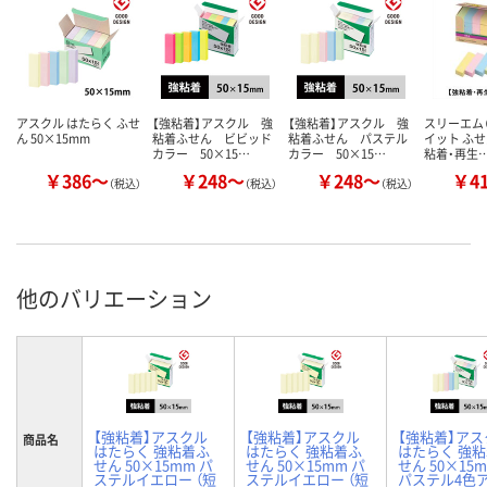
アスクル はたらく ふせ
【強粘着】アスクル 強
【強粘着】アスクル 強
スリーエム（
ん 50×15mm
粘着ふせん ビビッド
粘着ふせん パステル
イット ふせ
カラー 50×15…
カラー 50×15…
粘着・再生
￥386～
￥248～
￥248～
￥4
（税込）
（税込）
（税込）
他のバリエーション
【強粘着】アスクル
【強粘着】アスクル
【強粘着】アス
商品名
はたらく 強粘着ふ
はたらく 強粘着ふ
はたらく 強
せん 50×15mm パ
せん 50×15mm パ
せん 50×1
ステルイエロー （短
ステルイエロー （短
パステル4色