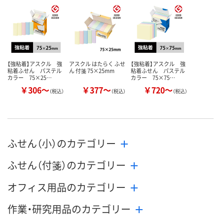
数量
数量
数量
カゴへ
カゴへ
カ
【強粘着】アスクル 強
アスクル はたらく ふせ
【強粘着】アスクル 強
粘着ふせん パステル
ん 付箋 75×25mm
粘着ふせん パステル
カラー 75×25…
カラー 75×75…
￥306～
￥377～
￥720～
（税込）
（税込）
（税込）
ふせん（小）のカテゴリー
ふせん（付箋）のカテゴリー
オフィス用品のカテゴリー
作業・研究用品のカテゴリー