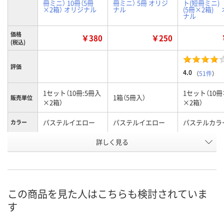
冊ミニ） 10冊（5冊
冊ミニ） 5冊 オリジ
ト(短冊ミニ)
×2箱） オリジナル
ナル
(5冊×2箱)
ナル
価格
￥380
￥250
(税込)
評価
4.0
（
51件
）
1セット（10冊:5冊入
1セット（10冊
1箱（5冊入）
販売単位
×2箱）
×2箱）
パステルイエロー
パステルイエロー
パステルカラ
カラー
詳しく見る
50×15ｍｍ
50×15ｍｍ
50×15mm
サイズ
お申込番
EN03213
EJ05725
P218018
号
あり
あり
あり
在庫
この商品を見た人はこちらも検討されていま
す
8月7日（金）
8月7日（金）
8月7日（金）
お届け日