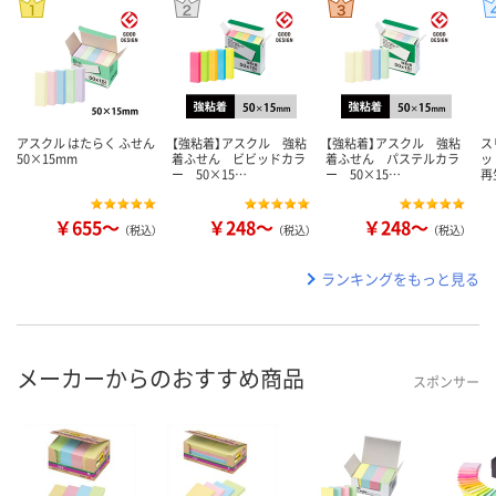
アスクル はたらく ふせん
【強粘着】アスクル 強粘
【強粘着】アスクル 強粘
ス
50×15mm
着ふせん ビビッドカラ
着ふせん パステルカラ
ッ
ー 50×15…
ー 50×15…
再
￥655～
￥248～
￥248～
（税込）
（税込）
（税込）
ランキングをもっと見る
メーカーからのおすすめ商品
スポンサー