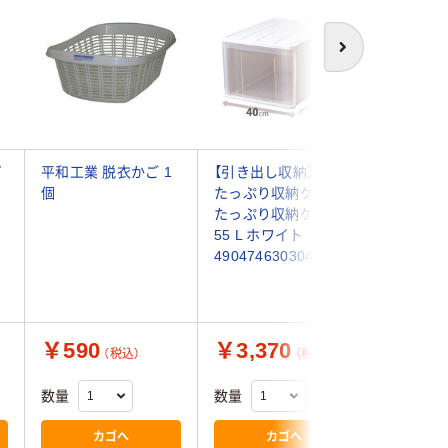
次へ
プ
平和工業 脱衣かご 1
【引き出し収納】 天馬
無印良品
個
たっぷり収納ケース
レン 収
ワ
たっぷり収納ケース
キャスタ
１
55 L ホワイト
幅18×奥
4904746303042 1個
83cm 
￥590
￥3,370
￥3,9
（税込）
（税込）
数量
数量
数量
カゴへ
カゴへ