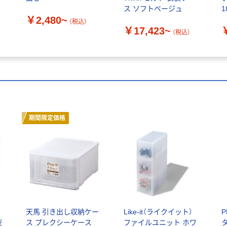
ス ソフトベージュ
1
￥2,480~
（税込）
￥17,423~
（税込）
期間限定価格
レ
天馬 引き出し収納ケー
Like-it（ライクイット）
型
ス プレクシーケース
ファイルユニット ホワ