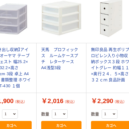
き出し収納】アイ
天馬 プロフィック
無印良品 再生ポリ
オーヤマ テーブ
ス ルームケースプ
ロピレン入り小物収
ェスト 幅25.2×
チ レターケース
納ボックス３段 ホ
32.2×高さ
A4浅型3段
イトグレー 約幅１
5cm 3段 卓上 A4
×奥行２４．５×高さ
 書類整理 ホワイ
３２ｃｍ 良品計画
T-430 １個
,900
￥2,016
￥2,290
（税込）
（税込）
（税込）
数量
数量
カゴへ
カゴへ
カゴへ