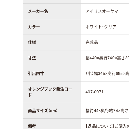
メーカー名
アイリスオーヤマ
カラー
ホワイト・クリア
仕様
完成品
寸法
幅440×奥行740×高さ3
引出内寸
（小）幅345×奥行685×
オレンジブック発注コー
407-0071
ド
商品サイズ（cm）
幅約44×奥行約74×高さ
備考
【返品について】ご購入