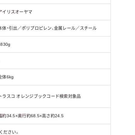
アイリスオーヤマ
本体・引出／ポリプロピレン、金属レール／スチール
2830g
1
全体6kg
トラスコ オレンジブックコード検索対象品
幅約34.5×奥行約68.5×高さ約24.5
ください。