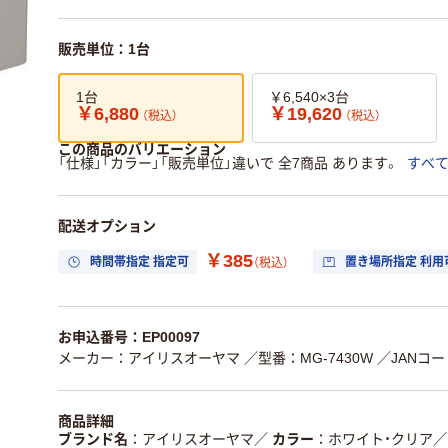
販売単位：1台
1台
￥6,540×3台
￥6,880
￥19,620
（税込）
（税込）
この商品のバリエーション
「仕様」「カラー」「販売単位」違いで 全7商品 あります。
すべ
配送オプション
￥385
時間帯指定 指定可
置き場所指定 利用
（税込）
お申込番号：EP00097
メーカー：アイリスオーヤマ
／型番：MG-7430W
／JANコード
商品詳細
ブランド名
アイリスオーヤマ
／
カラー
ホワイト・クリア
／