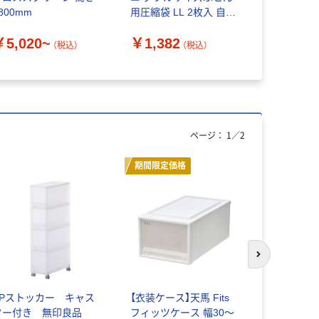
800mm
用圧縮袋 LL 2枚入 自動
枠付
ロック式 252841 1個
￥5,020~
￥1,382
￥12,93
（直送品）
（税込）
（税込）
ページ：
1
／
2
期間限定価格
人気商品
次のスライド
PPストッカー キャス
【衣装ケース】天馬 Fits
タイガーク
ター付き 無印良品
フィッツケース 幅30～
り板 エリ