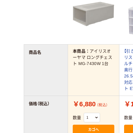
本商品：
アイリスオ
【引
商品名
ーヤマ ロングチェス
リス
ト MG-7430W 1台
ルチ
奥行
26.
対応
ト E
￥6,880
￥1
価格（税込）
（税込）
数量
数量
カゴへ