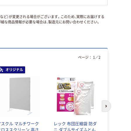
国など）が変更される場合がございます。このため、実際にお届けする
細な商品情報が必要な場合は、製造元にお問い合わせください。
ページ：
1
／
2
オリジナル
次のスライド
アスクル マルチワーク
レック 布団圧縮袋 防ダ
サンコープ
クロススクリーン 高さ
ニ ダブルサイズふとん
Think 衣