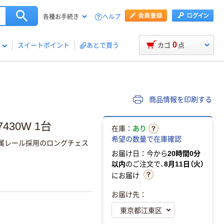
ヘルプ
各種お手続き
0
スイートポイント
あとで買う
カゴ
点
商品情報を印刷する
30W 1台
在庫：
あり
希望の数量で在庫確認
、金属レール採用のロングチェス
お届け日：今から
20時間0分
以内
のご注文で、
8月11日（火）
にお届け
お届け先：