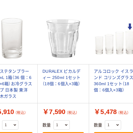
ステタンブラー
DURALEX ピカルデ
アルコロック イス
mL 1箱（36 個：6
ィー 250ml 1セット
ンド コリンズグラ
×6箱）お冷グラス
（18個：6個入×3箱）
360ml 1セット（18
プ 日本製 東洋
個：6個入×3箱）
木ガラス
,910
￥7,590
￥5,478
（税込）
（税込）
（税込）
数量
数量