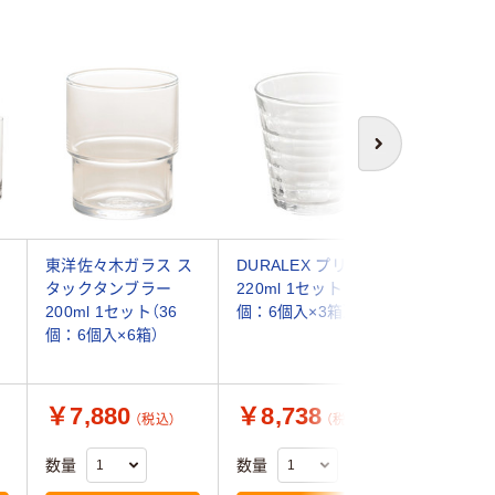
次へ
ラ
東洋佐々木ガラス ス
DURALEX プリズム
【まとめ
ス
タックタンブラー
220ml 1セット（18
無印良品
200ml 1セット（36
個：6個入×3箱）
200ml 
個：6個入×6箱）
898897
￥7,880
￥8,738
￥870
（税込）
（税込）
数量
数量
数量