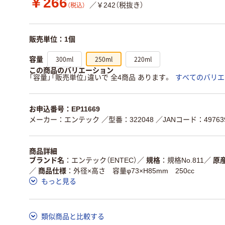
￥266
／￥242（税抜き）
（税込）
販売単位：1個
300ml
250ml
220ml
容量
この商品のバリエーション
「容量」「販売単位」違いで 全4商品 あります。
すべてのバリエ
お申込番号：EP11669
メーカー：エンテック
／型番：322048
／JANコード：497639
商品詳細
ブランド名
エンテック（ENTEC）
／
規格
規格No.811
／
原
／
商品仕様
外径×高さ 容量φ73×H85mm 250cc
もっと見る
類似商品と比較する