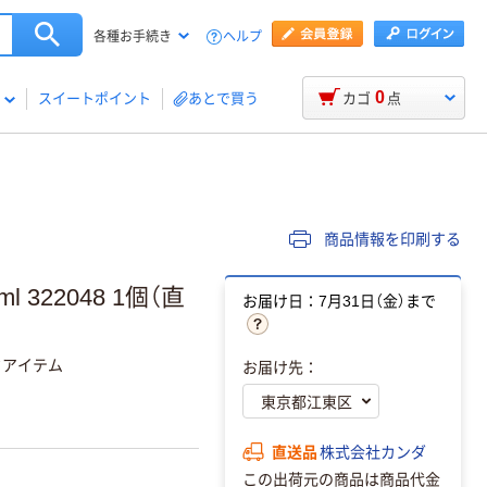
ヘルプ
各種お手続き
0
スイートポイント
あとで買う
カゴ
点
商品情報を印刷する
 322048 1個（直
お届け日：7月31日（金）まで
クアイテム
お届け先：
直送品
株式会社カンダ
この出荷元の商品は商品代金