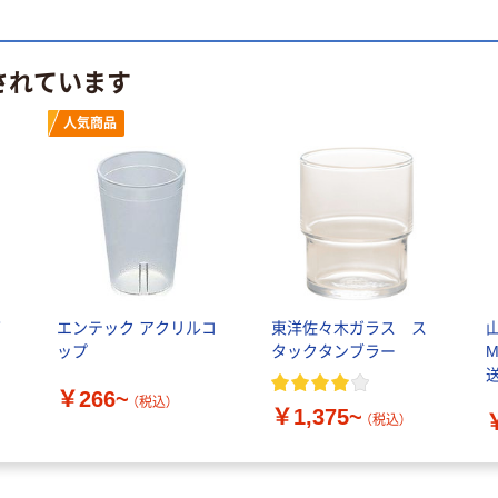
されています
人気商品
グ
エンテック アクリルコ
東洋佐々木ガラス ス
ップ
タックタンブラー
M
￥266~
（税込）
￥1,375~
（税込）