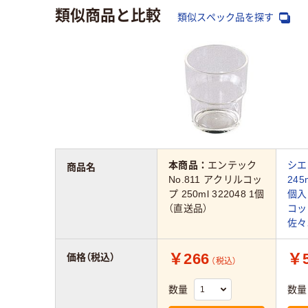
類似商品と比較
類似スペック品を探す
本商品：
エンテック
シエ
商品名
No.811 アクリルコッ
245
プ 250ml 322048 1個
個入
（直送品）
コッ
佐々
￥266
￥5
価格（税込）
（税込）
数量
数量