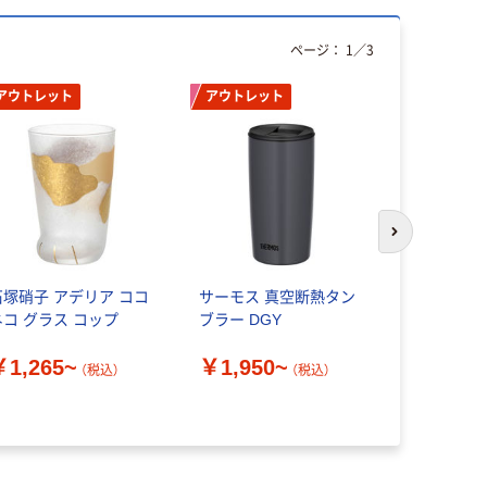
ページ：
1
／
3
アウトレット
アウトレット
次のスライド
石塚硝子 アデリア ココ
サーモス 真空断熱タン
THERMO
ネコ グラス コップ
ブラー DGY
真空断熱カッ
個
￥1,265~
￥1,950~
（税込）
（税込）
￥1,200