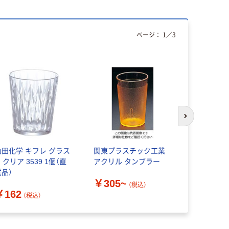
ページ：
1
／
3
次のスライド
山田化学 キフレ グラス
関東プラスチック工業
パール金属
 クリア 3539 1個（直
アクリル タンブラー
380ml プ
送品）
入り 4548
￥305~
品）
（税込）
￥162
￥840
（税込）
（