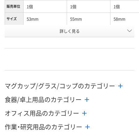
1個
1個
1個
販売単位
53mm
55mm
58mm
サイズ
お申込番
詳しく見る
EP15749
EP14509
EP15073
号
直送品
直送品
直送品
在庫
8月25日（火）まで
8月25日（火）まで
8月25日（火）
お届け日
数量
数量
数量
マグカップ/グラス/コップのカテゴリー
カゴへ
カゴへ
カ
食器/卓上用品のカテゴリー
オフィス用品のカテゴリー
作業・研究用品のカテゴリー