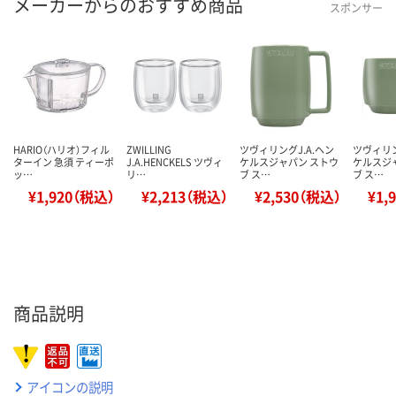
メーカーからのおすすめ商品
スポンサー
HARIO（ハリオ）フィル
ZWILLING
ツヴィリングJ.A.ヘン
ツヴィリン
ターイン 急須 ティーポ
J.A.HENCKELS ツヴィ
ケルスジャパン ストウ
ケルスジ
ッ…
リ…
ブ ス…
ブ ス…
¥1,920（税込）
¥2,213（税込）
¥2,530（税込）
¥1,
商品説明
アイコンの説明