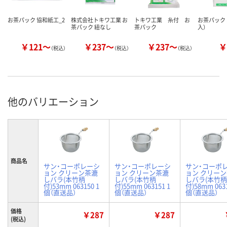
お茶パック 協和紙工_2
株式会社トキワ工業 お
トキワ工業 糸付 お
お茶パック 
茶パック 紐なし
茶パック
入）
￥121～
￥237～
￥237～
￥
（税込）
（税込）
（税込）
他のバリエーション
商品名
サン・コーポレーシ
サン・コーポレーシ
サン・コーポ
ョン クリーン茶漉
ョン クリーン茶漉
ョン クリー
しバラ(本竹柄
しバラ(本竹柄
しバラ(本竹柄
付)53mm 063150 1
付)55mm 063151 1
付)58mm 0631
個（直送品）
個（直送品）
個（直送品）
価格
￥287
￥287
(税込)