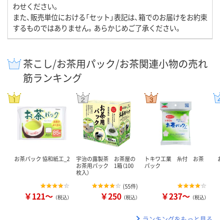
わせください。
また、販売単位における「セット」表記は、箱でのお届けをお約束
するものではありません。あらかじめご了承ください。
茶こし/お茶用パック/お茶関連小物の売れ
筋ランキング
お茶パック 協和紙工_2
宇治の露製茶 お茶屋の
トキワ工業 糸付 お茶
お茶用パック 1箱（100
パック
枚入）
(
55件
)
￥121～
￥250
￥237～
（税込）
（税込）
（税込）
ランキングをもっと見る