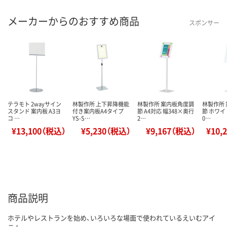
メーカーからのおすすめ商品
スポンサー
テラモト 2wayサイン
林製作所 上下昇降機能
林製作所 案内板角度調
林製作所
スタンド 案内板 A3ヨ
付き案内板A4タイプ
節 A4対応 幅348×奥行
節 ホワイト
コ …
YS-S…
2…
0…
¥13,100（税込）
¥5,230（税込）
¥9,167（税込）
¥10,
商品説明
ホテルやレストランを始め、いろいろな場面で使われているえいむアイ