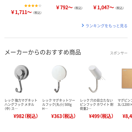
￥792～
￥1,047～
（税込）
（税込）
￥1,711～
（税込）
ランキングをもっと見る
メーカーからのおすすめ商品
スポンサー
レック 強力マグネット
レック マグネットツー
レック 穴の目立たない
マグピン
ハングフック メタル
ルフック(丸小) 500g
ピンフック ホワイト 耐
3L（1200
（中） ス…
H…
荷重2…
¥982（税込）
¥363（税込）
¥499（税込）
¥8,