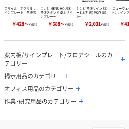
スマイル アクリルサ
えいむ MENU HOUSE
シンビ 禁煙サイン SS
ニューウェ
インプレート 禁煙席
禁煙スタンド 卓上サイ
ー116(片面) PKV8101
NJ サイン
ンプレー…
1…
￥428～
￥688～
￥2,031
￥4
（税込）
（税込）
（税込）
案内板/サインプレート/フロアシールのカ
テゴリー
掲示用品のカテゴリー
オフィス用品のカテゴリー
作業・研究用品のカテゴリー