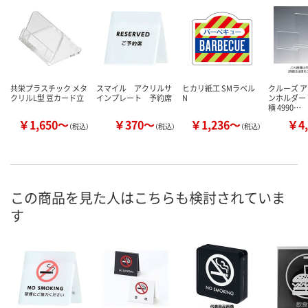
共栄プラスチック メタ
スマイル アクリルサ
ヒカリ紙工 SMラベル
クルーズ ア
クリルL型 豆カード立
インプレート 予約席
N
ンホルダー 
横 4990…
￥1,650～
￥370～
￥1,236～
￥4,
（税込）
（税込）
（税込）
この商品を見た人はこちらも検討されていま
す