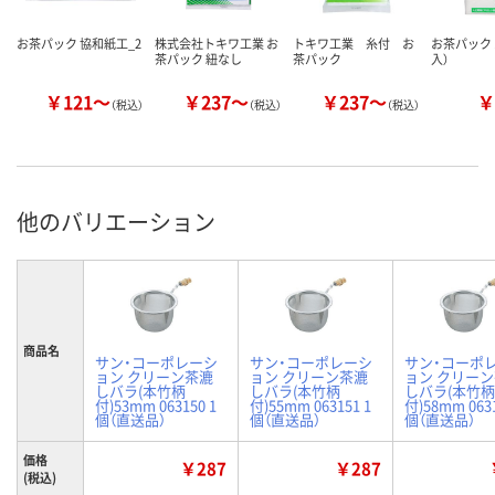
お茶パック 協和紙工_2
株式会社トキワ工業 お
トキワ工業 糸付 お
お茶パック 
茶パック 紐なし
茶パック
入）
￥121～
￥237～
￥237～
￥
（税込）
（税込）
（税込）
他のバリエーション
商品名
サン・コーポレーシ
サン・コーポレーシ
サン・コーポ
ョン クリーン茶漉
ョン クリーン茶漉
ョン クリー
しバラ(本竹柄
しバラ(本竹柄
しバラ(本竹柄
付)53mm 063150 1
付)55mm 063151 1
付)58mm 0631
個（直送品）
個（直送品）
個（直送品）
価格
￥287
￥287
(税込)