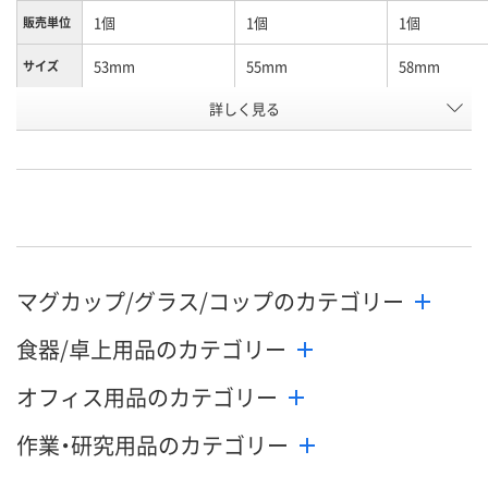
1個
1個
1個
販売単位
53mm
55mm
58mm
サイズ
お申込番
詳しく見る
EP15749
EP14509
EP15073
号
直送品
直送品
直送品
在庫
8月25日（火）まで
8月25日（火）まで
8月25日（火）
お届け日
数量
数量
数量
マグカップ/グラス/コップのカテゴリー
カゴへ
カゴへ
カ
食器/卓上用品のカテゴリー
オフィス用品のカテゴリー
作業・研究用品のカテゴリー