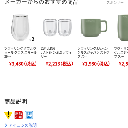
メーカーからのおすすめ商品
スポンサー
ツヴィリング ダブルウ
ZWILLING
ツヴィリングJ.A.ヘン
ツヴィリン
ォール グラス スモール
J.A.HENCKELS ツヴィ
ケルスジャパン ストウ
ケルスジ
29…
リ…
ブ ス…
ブ ス…
¥3,480（税込）
¥2,213（税込）
¥1,980（税込）
¥2,
商品説明
アイコンの説明