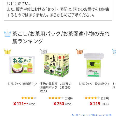
わせください。
また、販売単位における「セット」表記は、箱でのお届けをお約束
するものではありません。あらかじめご了承ください。
茶こし/お茶用パック/お茶関連小物の売れ
筋ランキング
お茶パック 協和紙工_2
宇治の露製茶 お茶屋の
お茶パック 1袋（60枚入）
ト
お茶用パック 1箱（100
パ
枚入）
(
55件
)
(
13件
)
￥121～
￥250
￥219
（税込）
（税込）
（税込）
ランキングをもっと見る