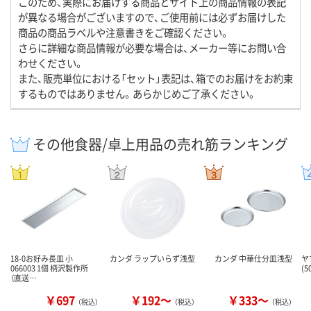
このため、実際にお届けする商品とサイト上の商品情報の表記
が異なる場合がございますので、ご使用前には必ずお届けした
商品の商品ラベルや注意書きをご確認ください。
さらに詳細な商品情報が必要な場合は、メーカー等にお問い合
わせください。
また、販売単位における「セット」表記は、箱でのお届けをお約束
するものではありません。あらかじめご了承ください。
その他食器/卓上用品の売れ筋ランキング
18-0お好み長皿 小
カンダ ラップいらず浅型
カンダ 中華仕分皿浅型
ヤ
066003 1個 柄沢製作所
(
（直送…
￥697
￥192～
￥333～
（税込）
（税込）
（税込）