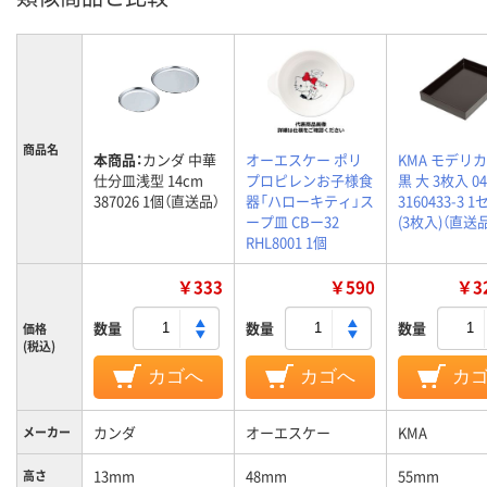
商品名
本商品：
カンダ 中華
オーエスケー ポリ
KMA モデリ
仕分皿浅型 14cm
プロピレンお子様食
黒 大 3枚入 04
387026 1個（直送品）
器「ハローキティ」ス
3160433-3 
ープ皿 CBー32
(3枚入)（直送
RHL8001 1個
￥333
￥590
￥32
数量
数量
数量
価格
(税込)
カゴへ
カゴへ
カ
カンダ
オーエスケー
KMA
メーカー
13mm
48mm
55mm
高さ