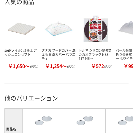
人気の商品
soil（ソイル） 珪藻土 ア
タナカ フードカバー 洗
トルネ シリコン鍋敷き
パール金属
ッシュコンセプト
える 食卓カバー バラエ
カカオブラック NBS-
折り畳み式
ティ
117 1個…
ー ホワイ
￥1,650～
￥1,254～
￥572
￥9
（税込）
（税込）
（税込）
他のバリエーション
商品名