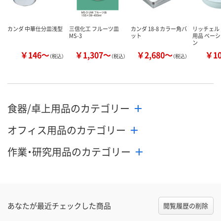
カンダ 中華仕分皿浅型
三信化工 フルーツ皿
カンダ 18-8 カラー角バ
リッチェル 
MS-3
ット
用品 ベー
ン
￥146～
￥1,307～
￥2,680～
￥1
（税込）
（税込）
（税込）
食器/卓上用品のカテゴリー
オフィス用品のカテゴリー
作業・研究用品のカテゴリー
あなたが最近チェックした商品
閲覧履歴の削除