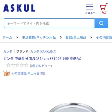
カゴ
メニュー
ホーム
生活雑貨/キッチン用品
食器/卓上用品
その他食器
カンダ
ブランド：
カンダ（KANKUMA）
カンダ 中華仕分皿浅型 14cm 387026 1個（直送品）
（
0
件のレビュー
）
その他食器/卓上用品 3位