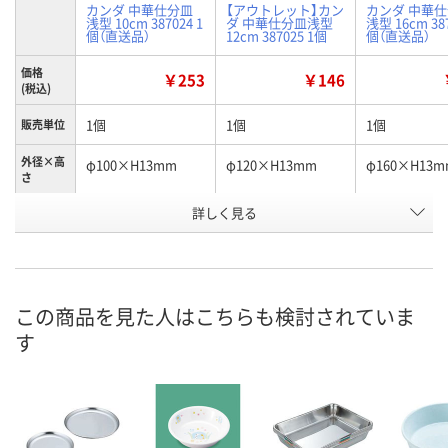
カンダ 中華仕分皿
【アウトレット】カン
カンダ 中華
浅型 10cm 387024 1
ダ 中華仕分皿浅型
浅型 16cm 387
個（直送品）
12cm 387025 1個
個（直送品）
価格
￥253
￥146
(税込)
1個
1個
1個
販売単位
外径×高
φ100×H13mm
φ120×H13mm
φ160×H13m
さ
お申込番
詳しく見る
EP11641
EP14577
EP15156
号
直送品
入荷待ち
直送品
在庫
8月24日（月）まで
8月24日（月）
お届け日
この商品を見た人はこちらも検討されていま
す
数量
数量
お取り扱い終了しま
した
カゴへ
カ