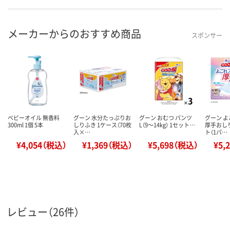
メーカーからのおすすめ商品
スポンサー
ベビーオイル 無香料
グーン 水分たっぷりお
グーン おむつ パンツ
グーン 
300ml 1個 5本
しりふき 1ケース（70枚
L（9～14kg） 1セット…
厚手おしり
入×…
ト（1パ…
¥4,054（税込）
¥1,369（税込）
¥5,698（税込）
¥5,
レビュー（26件）