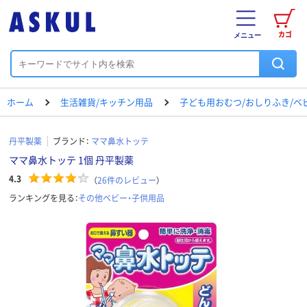
カゴ
メニュー
ホーム
生活雑貨/キッチン用品
子ども用おむつ/おしりふき/ベ
丹平製薬
ブランド：
ママ鼻水トッテ
ママ鼻水トッテ 1個 丹平製薬
4.3
（
26
件のレビュー
）
ランキングを見る：
その他ベビー・子供用品