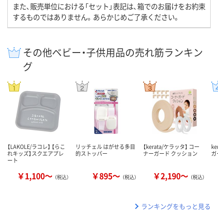
また、販売単位における「セット」表記は、箱でのお届けをお約束
するものではありません。あらかじめご了承ください。
その他ベビー・子供用品の売れ筋ランキン
グ
【LAKOLE/ラコレ】 【らこ
リッチェル はがせる多目
【kerata/ケラッタ】 コー
k
れキッズ】スクエアプレ
的ストッパー
ナーガード クッション
ガ
ート
￥1,100～
￥895～
￥2,190～
（税込）
（税込）
（税込）
ランキングをもっと見る