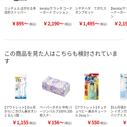
リッチェル はがせる多
kerata/ケラッタ コーナ
シヤチハタ てがたス
【kerata/
目的ストッパー
ーガード クッション
タンプセット
ーナーガー
ン
￥895～
￥2,190～
￥1,495～
￥2,1
（税込）
（税込）
（税込）
この商品を見た人はこちらも検討されていま
す
【アウトレット】（0ヵ月
ペーパータオル 中判 バ
【アウトレット】チュチ
【0ヵ月頃か
から）ごきげん鼻水すい
ージンパルプ100％ 200
ュベビー 鼻水キュート
ン イオンガ
とるん 1個 …
枚入 P…
ル 2way 1…
バリアミス
￥1,155
￥156～
￥550
￥
（税込）
（税込）
（税込）