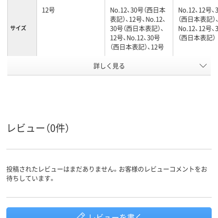
12号
No.12、30号（西日本
No.12、12号、
表記）、12号、No.12、
（西日本表記）
30号（西日本表記）、
No.12、12号、
サイズ
12号、No.12、30号
（西日本表記）
（西日本表記）、12号
詳しく見る
0.015mm
0.012mm
0.012mm
厚さ
シルバー系
ホワイト系
ホワイト系
カラーグ
ループ
レジ袋有
対象外
対象外
料化
レビュー（0件）
110mm
110mm
110
マチ幅
有り
有り
有
吊り穴
投稿されたレビューはまだありません。お客様のレビューコメントをお
エンボス
あり
有り
エンボス加工
待ちしています。
加工
無し
無し
無
つりひも
レビューを書く