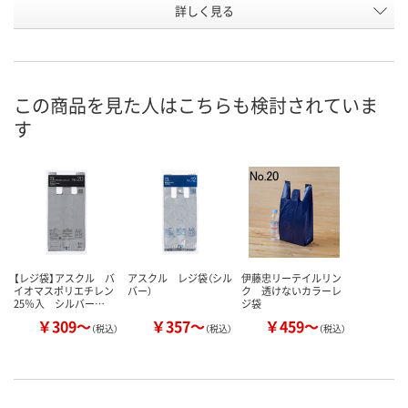
お申込番
詳しく見る
XR67668
XR67673
EP16678
号
3点
1点
あり
在庫
8月8日（土）
8月8日（土）
8月8日（土）
お届け日
この商品を見た人はこちらも検討されていま
す
数量
数量
数量
カゴへ
カゴへ
カ
【レジ袋】アスクル バ
アスクル レジ袋（シル
伊藤忠リーテイルリン
イオマスポリエチレン
バー）
ク 透けないカラーレ
25％入 シルバー…
ジ袋
￥309～
￥357～
￥459～
（税込）
（税込）
（税込）