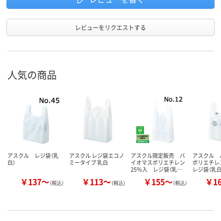
高密度ポリエチレ
ポリエチレン
ン、高密度ポリエチ
（HDPE）、ポリエチレ
レン（カサカサタイ
ン、ポリエチレン
材質
レビューをリクエストする
プ）、HDPE（カサカサ
（HDPE）、ポリエチレ
タイプ）
ン
アスクル
商品環境
65
25
80
人気の商品
スコア
アスクル レジ袋（乳
アスクル レジ袋エコノ
アスクル限定販売 バ
アスクル 
白）
ミータイプ 乳白
イオマスポリエチレン
ポリエチレ
25％入 レジ袋（乳…
レジ袋（乳白
￥137～
￥113～
￥155～
￥1
（税込）
（税込）
（税込）