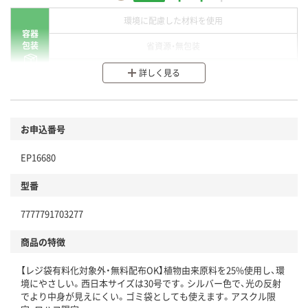
環境に配慮した材料を使用
容器
包装
省資源・無包装
分別・リサイクルしやすい設計
詳しく見る
環境に配慮した材料を使用
商品
お申込番号
本体
省資源・省エネ・節水
EP16680
分別・リサイクルしやすい設計
型番
独自の回収スキームがある
7777791703277
仕組
アスクルで資源循環している
商品の特徴
温室効果ガスなどの削減
【レジ袋有料化対象外・無料配布OK】植物由来原料を25%使用し、環
この商品の環境配慮ポイントです。下記商品詳細「
境にやさしい。西日本サイズは30号です。シルバー色で、光の反射
アスクル商品環境スコア詳細／加点項目
」で確認できます。
でより中身が見えにくい。ゴミ袋としても使えます。アスクル限