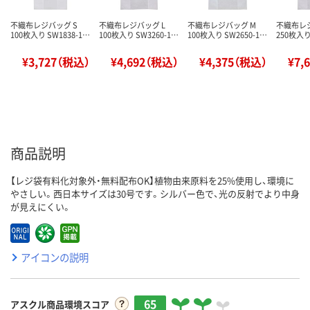
不織布レジバッグ S
不織布レジバッグ L
不織布レジバッグ M
不織布レジ
100枚入り SW1838-1…
100枚入り SW3260-1…
100枚入り SW2650-1…
250枚入り
¥3,727（税込）
¥4,692（税込）
¥4,375（税込）
¥7,
商品説明
【レジ袋有料化対象外・無料配布OK】植物由来原料を25%使用し、環境に
やさしい。西日本サイズは30号です。シルバー色で、光の反射でより中身
が見えにくい。
アイコンの説明
65
アスクル商品環境スコア