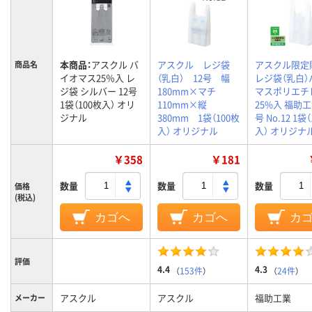
本商品：
アスクル バ
アスクル レジ袋
アスクル限定
商品名
イオマス25％入 レ
（乳白） 12号 幅
レジ袋（乳白）
ジ袋 シルバー 12号
180mm×マチ
マスポリエチ
1袋（100枚入） オリ
110mm×縦
25%入 福助工
ジナル
380mm 1袋（100枚
号 No.12 1袋
入） オリジナル
入） オリジナ
￥358
￥181
数量
数量
数量
価格
(税込)
カゴへ
カゴへ
カ
評価
4.4
4.3
（
153件
）
（
24件
）
アスクル
アスクル
福助工業
メーカー