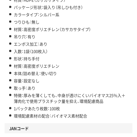
パッケージ形状：袋入り（吊しひも付き）
カラータイプ：シルバー系
つりひも：無し
材質：高密度ポリエチレン（カサカサタイプ）
吊り穴：有り
エンボス加工：あり
入数：1袋（100枚入）
形状：持ち手付
材質：高密度ポリエチレン
本体/詰め替え：使い切り
容量：設定なし
取っ手：あり
特徴：厚みを薄くしても、中身が透けにくいバイオマス25％入＋
薄肉化で使用プラスチック量を抑え、環境配慮商品
1パックあたり枚数：100枚
環境配慮素材の配合：バイオマス素材配合
JANコード