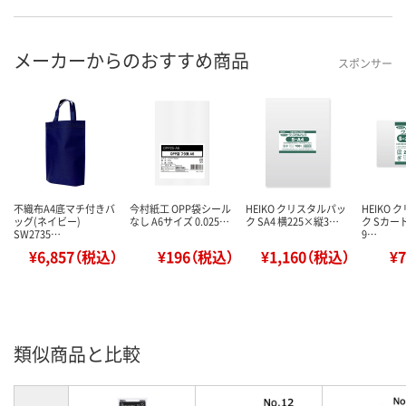
メーカーからのおすすめ商品
スポンサー
不織布A4底マチ付きバ
今村紙工 OPP袋シール
HEIKO クリスタルパッ
HEIKO
ッグ(ネイビー)
なし A6サイズ 0.025…
ク SA4 横225×縦3…
ク Sカー
SW2735…
9…
¥6,857（税込）
¥196（税込）
¥1,160（税込）
¥
類似商品と比較