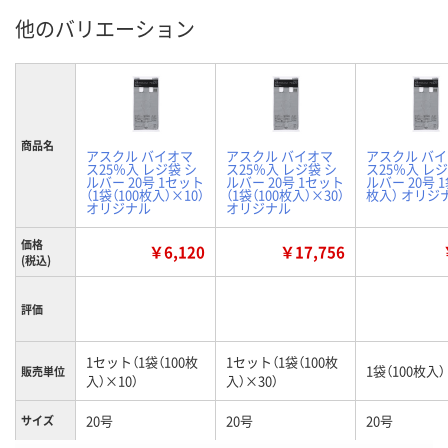
他のバリエーション
商品名
アスクル バイオマ
アスクル バイオマ
アスクル バ
ス25％入 レジ袋 シ
ス25％入 レジ袋 シ
ス25％入 レジ
ルバー 20号 1セット
ルバー 20号 1セット
ルバー 20号 1
（1袋（100枚入）×10）
（1袋（100枚入）×30）
枚入） オリジ
オリジナル
オリジナル
価格
￥6,120
￥17,756
(税込)
評価
1セット（1袋（100枚
1セット（1袋（100枚
1袋（100枚入）
販売単位
入）×10）
入）×30）
20号
20号
20号
サイズ