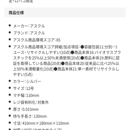
定・ロハコ限定
商品仕様
メーカー：アスクル
ブランド：アスクル
アスクル商品環境スコア：65
アスクル商品環境スコア詳細/加点項目：●容器包装11:分別・リ
ユース・リサイクルしやすい(10点)●商品本体16:バイオマスプラ
スチックを25％以上50％未満使用(20点)●商品本体19:原料に認
証を取得している商品(20点)●商品本体20:従来品に比べ25％以
上50％未満軽量化(10点)●商品本体21:単一素材でリサイクルし
やすい(5点)
カラー：シルバー
サイズ：12号
マチ幅：110mm
レジ袋有料化：対象外
厚さ：0.015mm
持ち手長さ：130mm
寸法：410mm×180mm×110mm
材質：HDPE（カサカサタイプ）