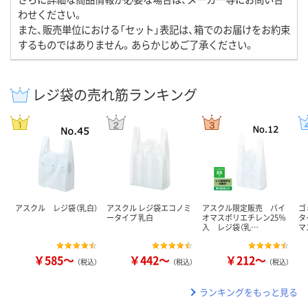
わせください。
また、販売単位における「セット」表記は、箱でのお届けをお約束
するものではありません。あらかじめご了承ください。
レジ袋の売れ筋ランキング
アスクル レジ袋（乳白）
アスクル レジ袋エコノミ
アスクル限定販売 バイ
ゴ
ータイプ 乳白
オマスポリエチレン25％
タ
入 レジ袋（乳…
マ
￥585～
￥442～
￥212～
（税込）
（税込）
（税込）
ランキングをもっと見る