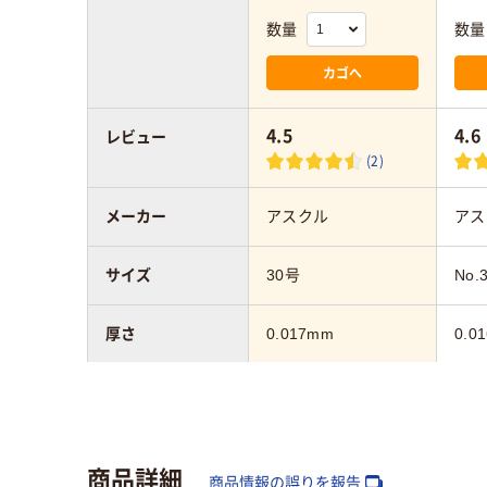
数量
数量
カゴへ
4.5
4.6
レビュー
(2)
メーカー
アスクル
アス
サイズ
30号
No.
厚さ
0.017mm
0.0
カラーグループ
シルバー系
ホワ
商品詳細
レジ袋有料化
対象外
対象
商品情報の誤りを報告