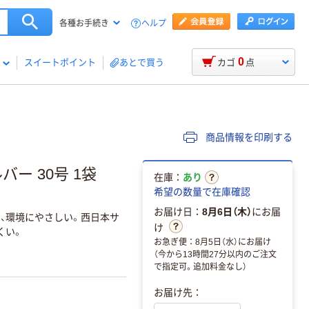
ヘルプ
各種お手続き
0
スイートポイント
あとで買う
カゴ
点
商品情報を印刷する
ー 30号 1袋
在庫：
あり
希望の数量で在庫確認
お届け日：
8月6日（木）
にお届
し、環境にやさしい。西日本サ
け
くい。
お急ぎ便：8月5日（水）にお届け
（今から13時間27分以内のご注文
で指定可。追加料金なし）
お届け先：