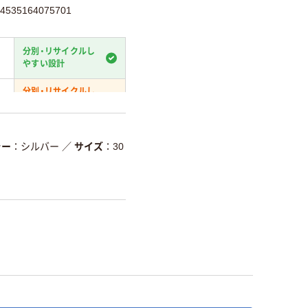
35164075701
分別・リサイクルし
やすい設計
分別・リサイクルし
やすい設計
温室効果ガスなどの
削減
ラー
シルバー
／
サイズ
30
詳細「
アスクル商品環境スコ