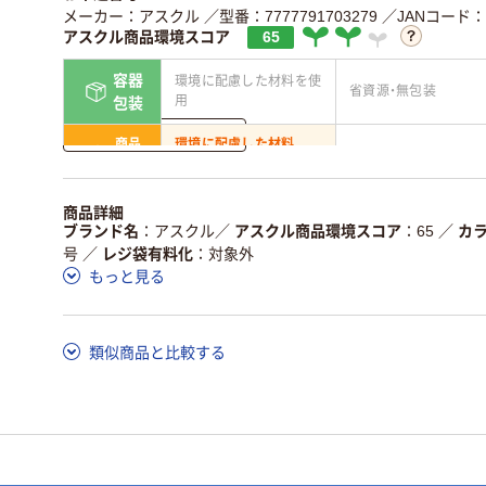
メーカー：アスクル
／型番：7777791703279
／JANコード：45
アスクル商品環境スコア
65
容器
環境に配慮した材料を使
省資源・無包装
用
包装
詳しく見る
商品
環境に配慮した材料
省資源・省エネ・節水
本体
を使用
独自の回収スキームがあ
アスクルで資源循環し
商品詳細
仕組
る
ている
ブランド名
アスクル
／
アスクル商品環境スコア
65
／
カ
号
／
レジ袋有料化
対象外
この商品の環境配慮ポイントです。詳しくはページ下部の商品
もっと見る
ア詳細／加点項目
」で確認できます。
類似商品と比較する