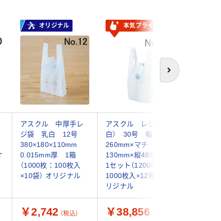
オリジナル
本気プライス
オ
次へ
アスクル 中厚手レ
アスクル レジ袋（乳
国産レ
ジ袋 乳白 12号
白） 30号 幅
30号 1
380×180×110mm
260mm×マチ
入） 福
オ
0.015mm厚 1箱
130mm×縦480mm
ジナル
（1000枚：100枚入
1セット（12000枚：
×10袋） オリジナル
1000枚入×12箱） オ
リジナル
￥2,742
￥38,856
￥614
（税込）
（税込）