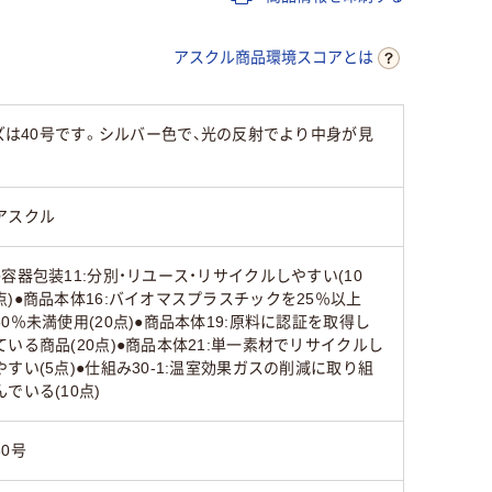
有り
エンボス
アスクル商品環境スコアとは
)
チ
ポリエチレン（HDPE）
ポリエチレン（HDPE）
ポリエチレ
ズは40号です。シルバー色で、光の反射でより中身が見
アスクル
25
25
40
●容器包装11:分別・リユース・リサイクルしやすい(10
点)●商品本体16:バイオマスプラスチックを25％以上
50％未満使用(20点)●商品本体19:原料に認証を取得し
ている商品(20点)●商品本体21:単一素材でリサイクルし
やすい(5点)●仕組み30-1:温室効果ガスの削減に取り組
んでいる(10点)
30号