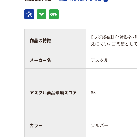
エンボス加工
あり
エン
材質
ポリ
HDPE（カサカサタイ
(バ
【レジ袋有料化対象外・
プ）
商品の特徴
レン
えにくい。ゴミ袋とし
アスクル商品環境
メーカー名
アスクル
65
85
スコア
アスクル商品環境スコア
65
カラー
シルバー