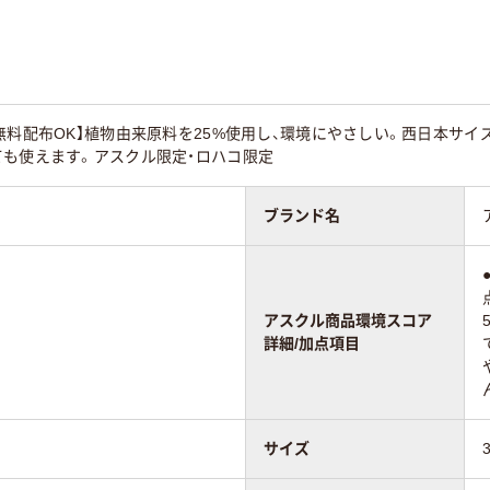
ボス加工無
エンボス加工無
エンボス加工無
エチレン（HDPE)
ポリエチレン（HDPE)
ポリエチレン（HDPE
イオマスポリエチ
(バイオマスポリエチ
(バイオマスポリエ
無料配布OK】植物由来原料を25%使用し、環境にやさしい。西日本サイ
50%)
レン25%)
レン10%)
ても使えます。アスクル限定・ロハコ限定
ブランド名
80
70
アスクル商品環境スコア
詳細/加点項目
サイズ