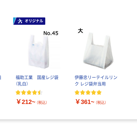
オリジナル
透
福助工業 国産レジ袋
伊藤忠リーテイルリン
（乳白）
ク レジ袋弁当用
￥212~
￥361~
（税込）
（税込）