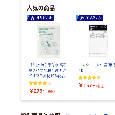
人気の商品
オリジナル
オリジナル
ゴミ袋 持ち手付き 高密
アスクル レジ袋（半
度タイプ 乳白半透明 バ
明）
イオマス素材10％配合
￥157~
（税込）
￥279~
（税込）
類似商品と比較