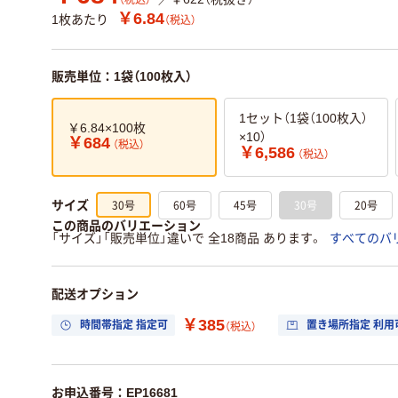
（税込）
￥6.84
1枚あたり
（税込）
販売単位：1袋（100枚入）
1セット（1袋（100枚入）
￥6.84×100枚
×10）
￥684
（税込）
￥6,586
（税込）
30号
60号
45号
30号
20号
サイズ
この商品のバリエーション
「サイズ」「販売単位」違いで 全18商品 あります。
すべてのバ
配送オプション
￥385
時間帯指定 指定可
置き場所指定 利用
（税込）
お申込番号：EP16681