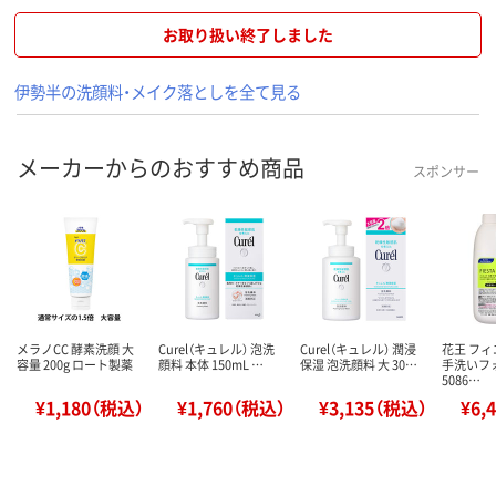
お取り扱い終了しました
伊勢半の洗顔料・メイク落としを全て見る
メーカーからのおすすめ商品
スポンサー
メラノCC 酵素洗顔 大
Curel（キュレル） 泡洗
Curel（キュレル） 潤浸
花王 フィ
容量 200g ロート製薬
顔料 本体 150mL …
保湿 泡洗顔料 大 30…
手洗いフォ
5086…
¥1,180（税込）
¥1,760（税込）
¥3,135（税込）
¥6,