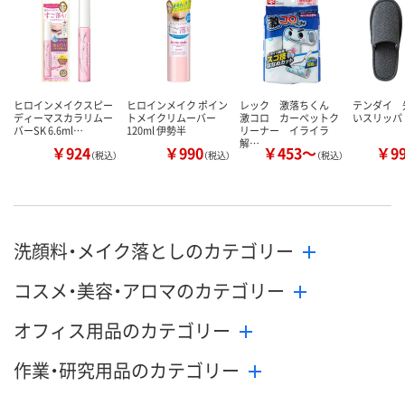
ヒロインメイクスピー
ヒロインメイク ポイン
レック 激落ちくん
テンダイ 
ディーマスカラリムー
トメイクリムーバー
激コロ カーペットク
いスリッパ
バーSK 6.6ml…
120ml 伊勢半
リーナー イライラ
解…
￥924
￥990
￥453～
￥9
（税込）
（税込）
（税込）
洗顔料・メイク落としのカテゴリー
コスメ・美容・アロマのカテゴリー
オフィス用品のカテゴリー
作業・研究用品のカテゴリー