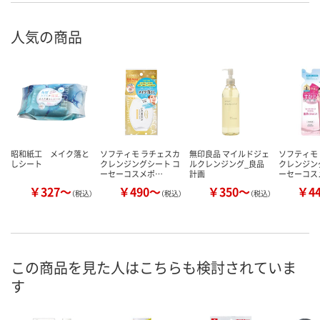
人気の商品
昭和紙工 メイク落と
ソフティモ ラチェスカ
無印良品 マイルドジェ
ソフティモ
しシート
クレンジングシート コ
ルクレンジング_良品
クレンジン
ーセーコスメポ…
計画
ーセーコス
￥327～
￥490～
￥350～
￥4
（税込）
（税込）
（税込）
この商品を見た人はこちらも検討されていま
す