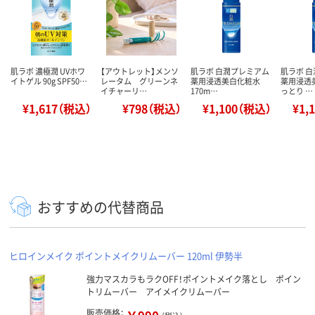
肌ラボ 濃極潤 UVホワ
【アウトレット】メンソ
肌ラボ 白潤プレミアム
肌ラボ 
イトゲル 90g SPF50…
レータム グリーンネ
薬用浸透美白化粧水
薬用浸透
イチャーリ…
170m…
っとり …
¥1,617（税込）
¥798（税込）
¥1,100（税込）
¥1,
おすすめの代替商品
ヒロインメイク ポイントメイクリムーバー 120ml 伊勢半
強力マスカラもラクOFF！ポイントメイク落とし ポイン
トリムーバー アイメイクリムーバー
販売価格：