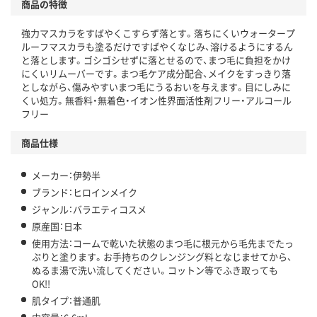
商品の特徴
強力マスカラをすばやくこすらず落とす。落ちにくいウォータープ
ルーフマスカラも塗るだけですばやくなじみ、溶けるようにするん
と落とします。ゴシゴシせずに落とせるので、まつ毛に負担をかけ
にくいリムーバーです。まつ毛ケア成分配合、メイクをすっきり落
としながら、傷みやすいまつ毛にうるおいを与えます。目にしみに
くい処方。無香料・無着色・イオン性界面活性剤フリー・アルコール
フリー
商品仕様
メーカー：伊勢半
ブランド：ヒロインメイク
ジャンル：バラエティコスメ
原産国：日本
使用方法：コームで乾いた状態のまつ毛に根元から毛先までたっ
ぷりと塗ります。お手持ちのクレンジング料となじませてから、
ぬるま湯で洗い流してください。コットン等でふき取っても
OK!!
肌タイプ：普通肌