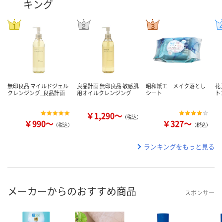
キング
無印良品 マイルドジェル
良品計画 無印良品 敏感肌
昭和紙工 メイク落とし
花
クレンジング_良品計画
用オイルクレンジング
シート
ト
￥1,290～
（税込）
￥990～
￥327～
（税込）
（税込）
ランキングをもっと見る
メーカーからのおすすめ商品
スポンサー