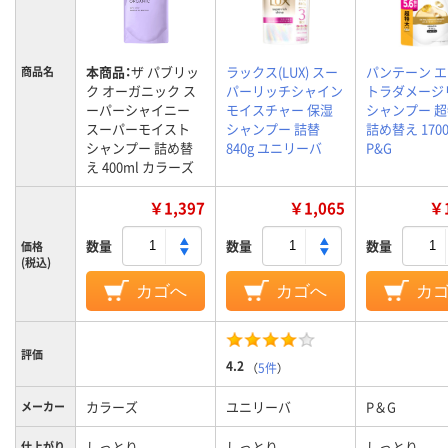
本商品：
ザ パブリッ
ラックス(LUX) スー
パンテーン 
商品名
ク オーガニック ス
パーリッチシャイン
トラダメージ
ーパーシャイニー
モイスチャー 保湿
シャンプー 
スーパーモイスト
シャンプー 詰替
詰め替え 1700
シャンプー 詰め替
840g ユニリーバ
P&G
え 400ml カラーズ
￥1,397
￥1,065
￥1
数量
数量
数量
価格
(税込)
カゴへ
カゴへ
カ
評価
4.2
（
5件
）
カラーズ
ユニリーバ
P＆G
メーカー
しっとり
しっとり
しっとり
仕上がり