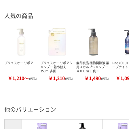
人気の商品
プリュスオー リポア
プリュスオー リポアシ
無印良品 植物発酵液 薬
I-ne YOL
ャンプー 詰め替え
用スカルプシャンプー
ープナイト
350ml 多田
４００ｍＬ 良…
￥1,210～
￥1,210
￥1,490
￥1,0
（税込）
（税込）
（税込）
他のバリエーション