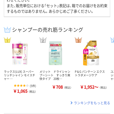
また、販売単位における「セット」表記は、箱でのお届けをお約束
するものではありません。あらかじめご了承ください。
シャンプーの売れ筋ランキング
ラックス(LUX) スーパー
メリット ドライシャン
P＆G パンテーン エクス
ユ
リッチシャイン モイスチ
プーシート すっきり爽
トラダメージケア
ッ
ャー …
快タイプ 20枚…
ャ
(
5件
)
￥708
￥1,952～
（税込）
（税込）
￥1,065
（税込）
ランキングをもっと見る