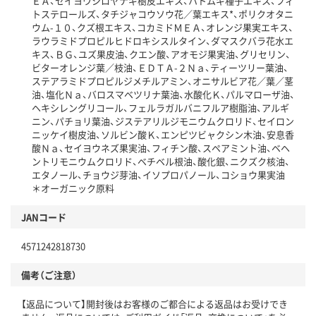
ＥＡ、セイヨウシロヤナギ樹皮エキス、ハトムギ種子エキス、フィ
トステロールズ、タチジャコウソウ花／葉エキス*、ポリクオタニ
ウム-１０、クズ根エキス、コカミドＭＥＡ、オレンジ果実エキス、
ラウラミドプロピルヒドロキシスルタイン、ダマスクバラ花水エ
キス、ＢＧ、ユズ果皮油、クエン酸、アオモジ果実油、グリセリン、
ビターオレンジ葉／枝油、ＥＤＴＡ-２Ｎａ、ティーツリー葉油、
ステアラミドプロピルジメチルアミン、オニサルビア花／葉／茎
油、塩化Ｎａ、バロスマベツリナ葉油、水酸化Ｋ、パルマローザ油、
ヘキシレングリコール、フェルラガルバニフルア樹脂油、アルギ
ニン、パチョリ葉油、ジステアリルジモニウムクロリド、セイロン
ニッケイ樹皮油、ソルビン酸Ｋ、エンピツビャクシン木油、安息香
酸Ｎａ、セイヨウネズ果実油、フィチン酸、スペアミント油、ベヘ
ントリモニウムクロリド、ベチベル根油、酸化銀、ニクズク核油、
エタノール、チョウジ芽油、イソプロパノール、コショウ果実油
＊オーガニック原料
JANコード
4571242818730
備考（ご注意）
【返品について】開封後はお客様のご都合による返品はお受けでき