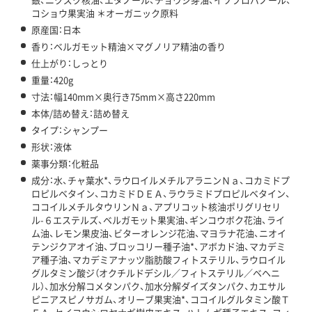
コショウ果実油 ＊オーガニック原料
原産国：日本
香り：ベルガモット精油×マグノリア精油の香り
仕上がり：しっとり
重量：420g
寸法：幅140mm×奥行き75mm×高さ220mm
本体/詰め替え：詰め替え
タイプ：シャンプー
形状：液体
薬事分類：化粧品
成分：水、チャ葉水*、ラウロイルメチルアラニンＮａ、コカミドプ
ロピルベタイン、コカミドＤＥＡ、ラウラミドプロピルベタイン、
ココイルメチルタウリンＮａ、アプリコット核油ポリグリセリ
ル-６エステルズ、ベルガモット果実油、ギンコウボク花油、ライ
ム油、レモン果皮油、ビターオレンジ花油、マヨラナ花油、ニオイ
テンジクアオイ油、ブロッコリー種子油*、アボカド油、マカデミ
ア種子油、マカデミアナッツ脂肪酸フィトステリル、ラウロイル
グルタミン酸ジ（オクチルドデシル／フィトステリル／ベヘニ
ル）、加水分解コメタンパク、加水分解ダイズタンパク、カエサル
ピニアスピノサガム、オリーブ果実油*、ココイルグルタミン酸Ｔ