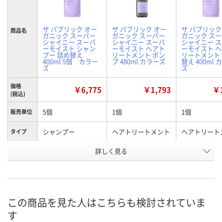
ザ パブリック オー
ザ パブリック オー
ザ パブリック
商品名
ガニック スーパー
ガニック スーパー
ガニック ス
シャイニー スーパ
シャイニー スーパ
シャイニー 
ーモイスト シャン
ーモイスト ヘアト
ーモイスト 
プー 詰め替え
リートメント ポン
リートメント
400ml 5個 カラー
プ 480ml カラーズ
替え 400ml 
ズ
ズ
価格
￥6,775
￥1,793
￥1
(税込)
5個
1個
1個
販売単位
シャンプー
ヘアトリートメント
ヘアトリート
タイプ
本体/詰め
詳しく見る
詰め替え
本体
詰め替え
替え
お申込番
ER03892
EP22722
EP22716
号
この商品を見た人はこちらも検討されていま
1点
5点
6点
在庫
す
8月11日（火）
8月11日（火）
8月11日（火）
お届け日