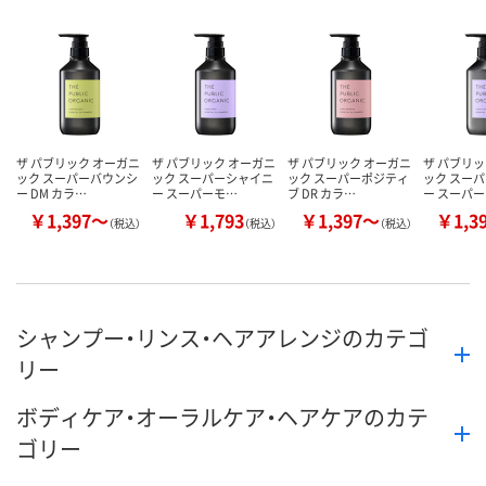
数量
数量
数量
カゴへ
カゴへ
カ
ザ パブリック オーガニ
ザ パブリック オーガニ
ザ パブリック オーガニ
ザ パブリッ
ック スーパーバウンシ
ック スーパーシャイニ
ック スーパーポジティ
ック スー
ー DM カラ…
ー スーパーモ…
ブ DR カラ…
ー スーパ
￥1,397～
￥1,793
￥1,397～
￥1,3
（税込）
（税込）
（税込）
シャンプー・リンス・ヘアアレンジのカテゴ
リー
ボディケア・オーラルケア・ヘアケアのカテ
ゴリー