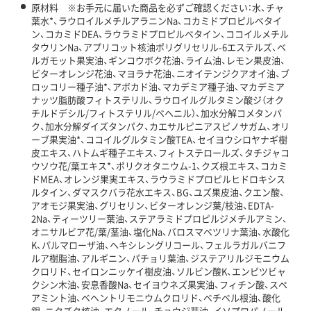
原材料 ※お手元に届いた商品を必ずご確認ください：水、チャ
葉水*、ラウロイルメチルアラニンNa、コカミドプロピルベタイ
ン、コカミドDEA、ラウラミドプロピルベタイン、ココイルメチル
タウリンNa、アプリコット核油ポリグリセリル-6エステルズ、ベ
ルガモット果実油、ギンコウボク花油、ライム油、レモン果皮油、
ビターオレンジ花油、マヨラナ花油、ニオイテンジクアオイ油、ブ
ロッコリー種子油*、アボカド油、マカデミア種子油、マカデミア
ナッツ脂肪酸フィトステリル、ラウロイルグルタミン酸ジ（オク
チルドデシル/フィトステリル/ベヘニル）、加水分解コメタンパ
ク、加水分解ダイズタンパク、カエサルピニアスピノサガム、オリ
ーブ果実油*、ココイルグルタミン酸TEA、セイヨウシロヤナギ樹
皮エキス、ハトムギ種子エキス、フィトステロールズ、タチジャコ
ウソウ花/葉エキス*、ポリクオタニウム-1、クズ根エキス、コカミ
ドMEA、オレンジ果実エキス、ラウラミドプロピルヒドロキシス
ルタイン、ダマスクバラ花水エキス、BG、ユズ果皮油、クエン酸、
アオモジ果実油、グリセリン、ビターオレンジ葉/枝油、EDTA-
2Na、ティーツリー葉油、ステアラミドプロピルジメチルアミン、
オニサルビア花/葉/茎油、塩化Na、バロスマベツリナ葉油、水酸化
K、パルマローザ油、ヘキシレングリコール、フェルラガルバニフ
ルア樹脂油、アルギニン、パチョリ葉油、ジステアリルジモニウム
クロリド、セイロンニッケイ樹皮油、ソルビン酸K、エンピツビャ
クシン木油、安息香酸Na、セイヨウネズ果実油、フィチン酸、スペ
アミント油、ベヘントリモニウムクロリド、ベチベル根油、酸化
銀、ニクズク核油、エタノール、チョウジ芽油、イソプロパノール、