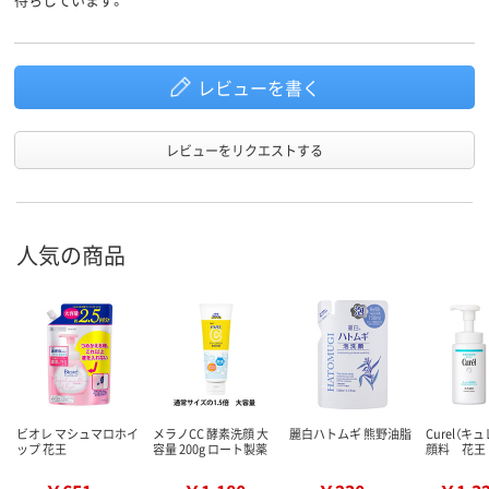
レビューを書く
レビューをリクエストする
人気の商品
ビオレ マシュマロホイ
メラノCC 酵素洗顔 大
麗白ハトムギ 熊野油脂
Curel（キ
ップ 花王
容量 200g ロート製薬
顔料 花王