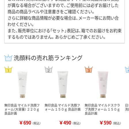
が異なる場合がございますので、ご使用前には必ずお届けした
商品の商品ラベルや注意書きをご確認ください。
さらに詳細な商品情報が必要な場合は、メーカー等にお問い合
わせください。
また、販売単位における「セット」表記は、箱でのお届けをお約束
するものではありません。あらかじめご了承ください。
洗顔料の売れ筋ランキング
無印良品 マイルド洗顔フ
無印良品 マイルド洗顔フ
無印良品 マイルドスクラ
日
ォーム（大容量） ２２０ｇ
ォーム １５０ｇ 良品計画
ブ洗顔フォーム １５０ｇ
洗
良品計画
良品計画
￥690
￥490
￥590
（税込）
（税込）
（税込）