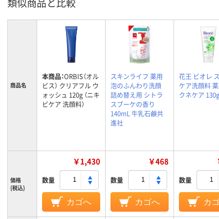
類似商品と比較
本商品：
ORBIS（オル
スキンライフ 薬用
花王 ビオレ 
ビス） クリアフル ウ
泡のふんわり洗顔
ケア洗顔料 
商品名
ォッシュ 120g （ニキ
詰め替え用 シトラ
クネケア 130
ビケア 洗顔料）
スブーケの香り
140mL 牛乳石鹸共
進社
￥1,430
￥468
数量
数量
数量
価格
(税込)
カゴへ
カゴへ
カ