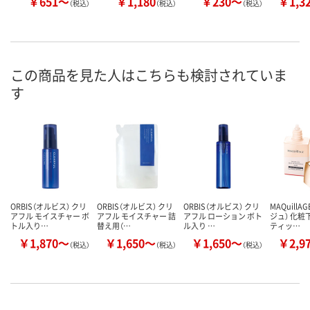
￥651～
￥1,180
￥230～
￥1,3
（税込）
（税込）
（税込）
この商品を見た人はこちらも検討されていま
す
ORBIS（オルビス） クリ
ORBIS（オルビス） クリ
ORBIS（オルビス） クリ
MAQuill
アフル モイスチャー ボ
アフル モイスチャー 詰
アフル ローション ボト
ジュ） 化粧
トル入り…
替え用（…
ル入り …
ティッ…
￥1,870～
￥1,650～
￥1,650～
￥2,9
（税込）
（税込）
（税込）