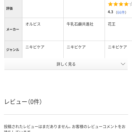
評価
4.3
（
66件
）
オルビス
牛乳石鹸共進社
花王
メーカー
ニキビケア
ニキビケア
ニキビケア
ジャンル
アスクル
詳しく見る
商品環境
5
スコア
レビュー（0件）
投稿されたレビューはまだありません。お客様のレビューコメントをお
待ちしています。