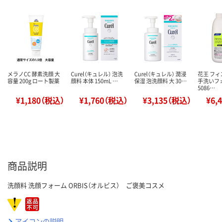
メラノCC 酵素洗顔 大
Curel（キュレル） 泡洗
Curel（キュレル） 潤浸
花王 フィ
容量 200g ロート製薬
顔料 本体 150mL …
保湿 泡洗顔料 大 30…
手洗いフォ
5086…
¥1,180（税込）
¥1,760（税込）
¥3,135（税込）
¥6,
商品説明
洗顔料 洗顔フォーム ORBIS（オルビス） ご褒美コスメ
アイコンの説明