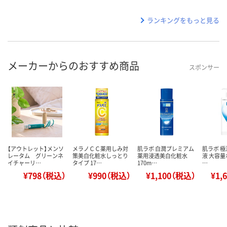
ランキングをもっと見る
メーカーからのおすすめ商品
スポンサー
【アウトレット】メンソ
メラノＣＣ薬用しみ対
肌ラボ 白潤プレミアム
肌ラボ 
レータム グリーンネ
策美白化粧水しっとり
薬用浸透美白化粧水
液 大容量ポ
イチャーリ…
タイプ 17…
170m…
…
¥798（税込）
¥990（税込）
¥1,100（税込）
¥1,