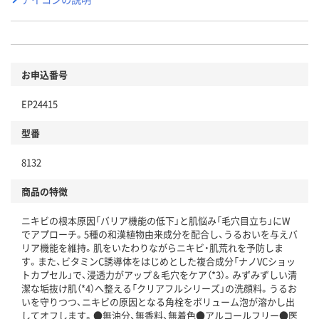
お申込番号
EP24415
型番
8132
商品の特徴
ニキビの根本原因「バリア機能の低下」と肌悩み「毛穴目立ち」にW
でアプローチ。5種の和漢植物由来成分を配合し、うるおいを与えバ
リア機能を維持。肌をいたわりながらニキビ・肌荒れを予防しま
す。また、ビタミンC誘導体をはじめとした複合成分「ナノVCショッ
トカプセル」で、浸透力がアップ＆毛穴をケア（*3）。みずみずしい清
潔な垢抜け肌（*4）へ整える「クリアフルシリーズ」の洗顔料。うるお
いを守りつつ、ニキビの原因となる角栓をボリューム泡が溶かし出
してオフします。●無油分、無香料、無着色●アルコールフリー●医