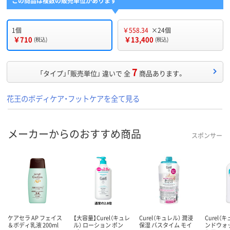
この商品は複数の販売単位があります
1個
￥558.34
×24個
￥710
￥13,400
(税込)
(税込)
7
「タイプ」「販売単位」 違いで 全
商品あります。
花王のボディケア・フットケアを全て見る
メーカーからのおすすめ商品
スポンサー
ケアセラ AP フェイス
【大容量】Curel（キュレ
Curel（キュレル） 潤浸
Curel（
＆ボディ乳液 200ml
ル） ローション ポン
保湿 バスタイム モイ
ンドウォ