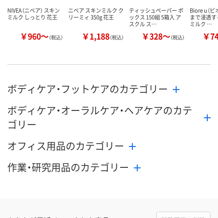
NIVEA（ニベア） スキン
ニベア スキンミルク ク
ティッシュペーパー ボ
Biore u（
ミルク しっとり 花王
リーミィ 350g 花王
ックス 150組 5箱入 ア
まで浸透す
スクル ス…
ミルク …
￥960～
￥1,188
￥328～
￥7
（税込）
（税込）
（税込）
ボディケア・フットケアのカテゴリー
ボディケア・オーラルケア・ヘアケアのカテ
ゴリー
オフィス用品のカテゴリー
作業・研究用品のカテゴリー