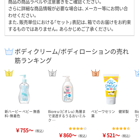
商品の商品ラベルや注意書きをご確認ください。
さらに詳細な商品情報が必要な場合は、メーカー等にお問い合
わせください。
また、販売単位における「セット」表記は、箱でのお届けをお約束
するものではありません。あらかじめご了承ください。
ボディクリーム/ボディローションの売れ
筋ランキング
新ハービー ベビー 無香
Biore u（ビオレu） 角層ま
ベビーワセリン 健栄製
B
料・無着色
で浸透するうるおいミル
薬
で
ク …
ク
￥755～
（税込）
￥860～
￥521～
（税込）
（税込）