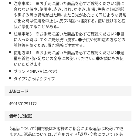
注意事項2 ※お手元に届いた商品を必ずご確認ください：肌に
合わない時や、使用中、赤み、はれ、かゆみ、刺激、色抜け（白斑等）
や黒ずみ等の異常が出た時、また日光があたって同じような異常
が出た時は使用を中止し、皮フ科医へ相談する。使い続けると症
状が悪化することがある。
注意事項3 ※お手元に届いた商品を必ずご確認ください：●目
に入った時は、すぐに充分洗い流す。●子供や認知症の方などの
誤飲等を防ぐため、置き場所に注意する。
使用方法1 ※お手元に届いた商品を必ずご確認ください：●適
量を首筋・腕・足などの全身にお使いください。●お顔にもお使
いいただけます
ブランド：NIVEA（ニベア）
タイプ：さっぱりタイプ
JANコード
4901301291172
備考（ご注意）
【返品について】開封後はお客様のご都合による返品はお受けでき
ません。返品については、ご利用ガイド「返品・交換について」を必