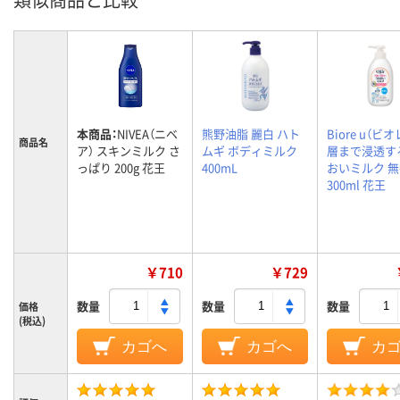
本商品：
NIVEA（ニベ
熊野油脂 麗白 ハト
Biore u（ビオ
商品名
ア） スキンミルク さ
ムギ ボディミルク
層まで浸透す
っぱり 200g 花王
400mL
おいミルク 
300ml 花王
￥710
￥729
数量
数量
数量
価格
(税込)
カゴへ
カゴへ
カ