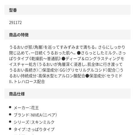
型番
291172
商品の特徴
うるおいが肌（角層）を巡ってすみずみまで満ちる。さらにしっかり
閉じ込めて、一日続くうるおった肌へ。●さらっとしたミルク、さっ
ぱりタイプ《乾燥肌～普通肌》●ディープ＆ロングラスティングモ
イスチャー処方（うるおいが角層深く浸透し、肌全体に行き渡って
うるおい長続き）○保湿成分：GG（グリセリルグルコシド）配合○う
るおい持続成分：高保水型ヒアルロン酸配合●保湿成分：セラミド
II、トレハロース配合
商品仕様
メーカー：花王
ブランド：NIVEA（ニベア）
シリーズ：スキンミルク
タイプ：さっぱりタイプ