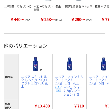
大洋製薬 ワセリンHG
ベビーワセリン 健栄
熊野油脂 麗白 ハトムギ
花王 バブ 
製薬
￥440～
￥253～
￥290～
￥7
（税込）
（税込）
（税込）
他のバリエーション
ニベア スキンミル
ニベア スキンミル
ニベア スキ
商品名
ク しっとり 200g 1
ク しっとり
ク しっと
セット（1個×24）花
200g 1個 花王
200g 5個 
王
ボディクリー
ム/ボディロー
ション 7 位
価格
￥13,400
￥710
￥3
(税込)