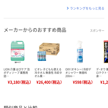
ランキングをもっと見る
メーカーからのおすすめ商品
スポンサー
LION 介護 はぴケア 泡
ビオレ 子どもも使える
OXY（オキシー）冷却デ
デ・オウ 
ボディソープ 業務用
冷タオル 無香性 冷却タ
オシャワー 無香料
ロテクト 
詰…
オル業…
200m…
身…
¥3,180（税込）
¥26,400（税込）
¥598（税込）
¥1,
類似商品と比較