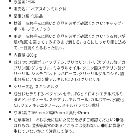
原産国：日本
販売名：ニベアスキンミルクＮ
薬事分類：化粧品
材質 ※お手元に届いた商品を必ずご確認ください：キャップ・
ボトル：プラスチック
用途 ※お手元に届いた商品を必ずご確認ください：うるおいが
肌（角層）を巡ってすみずみまで満ちる。さらにしっかり閉じ込め
て、一日続くうるおった肌へ。
内容量：200ｇ
成分：水、水添ポリイソブテン、グリセリン、トリ（カプリル酸／カ
プリン酸）グリセリル、ミネラルオイル、クエン酸ステアリン酸グ
リセリル、ジメチコン、トレハロース、グリセリルグルコシド、加
水分解ヒアルロン酸アルキル（C12-13）グリセリル
シリーズ名：スキンミルク
成分1：セラミド2、ベタイン、セチルPGヒドロキシエチルパルミ
タミド、セタノール、ステアリルアルコール、カルボマー、水酸化
Na、フェノキシエタノール、メチルパラベン、香料
寸法：高さ166ｍｍ×幅63ｍｍ×奥行42ｍｍ
注意事項1 ※お手元に届いた商品を必ずご確認ください：●傷、
はれもの、湿疹等異常のあるところには使わない。●肌に異常が
生じていないかよく注意して使う。