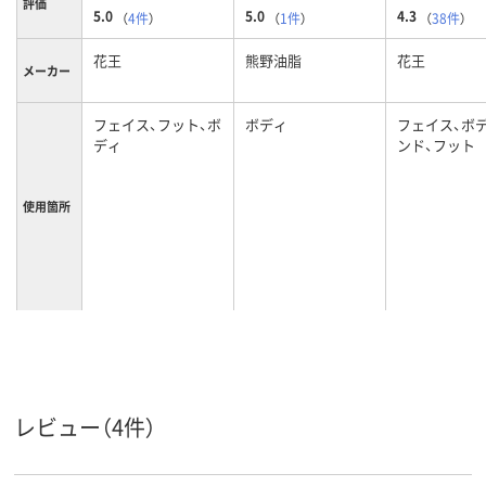
評価
5.0
5.0
4.3
（
4件
）
（
1件
）
（
38件
）
花王
熊野油脂
花王
メーカー
フェイス、フット、ボ
ボディ
フェイス、ボ
ディ
ンド、フット
使用箇所
レビュー（4件）