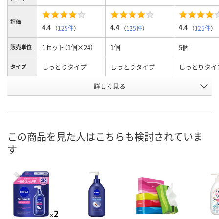
評価
4.4
4.4
4.4
（
125件
）
（
125件
）
（
125件
）
1セット（1個×24）
1個
5個
販売単位
しっとりタイプ
しっとりタイプ
しっとりタイ
タイプ
お申込番
詳しく見る
WRN6755
2133552
HE61838
号
入荷待ち
あり
3点
在庫
ご注文後、お届けに
この商品を見た人はこちらも検討されていま
ついてご連絡いたし
8月10日（月）
8月10日（月）
お届け日
す
ます
数量
数量
数量
カゴへ
カゴへ
カ