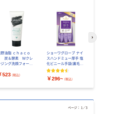
人気商品
次のスライド
熊野油脂 ｃｈａｃｏ
ショーワグローブ ナイ
ショーワグ
ｌ 炭＆酵素 Ｗクレ
スハンドミュー厚手 塩
スハンドミ
ンジング洗顔フォー
化ビニール手袋(裏毛付)
塩化ビニー
ム １３０ｇ
炊事・掃除用
なし) 炊事
￥523
513574042353 1個
（税込）
￥296~
￥131~
130G)（直送品）
（税込）
ページ：
1
／
3