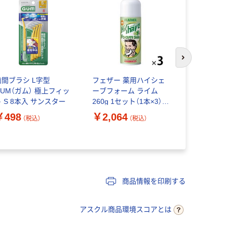
次のスライド
歯間ブラシ L字型
フェザー 薬用ハイシェ
サンスター 
UM（ガム） 極上フィッ
ーブフォーム ライム
トラベルセ
ト S 8本入 サンスター
260g 1セット（1本×3）
【数量限定】クレンジン
￥498
￥2,064
（税込）
（税込）
￥352
グリサーチ ボディピー
（
ルシート 5枚
商品情報を印刷する
アスクル商品環境スコアとは