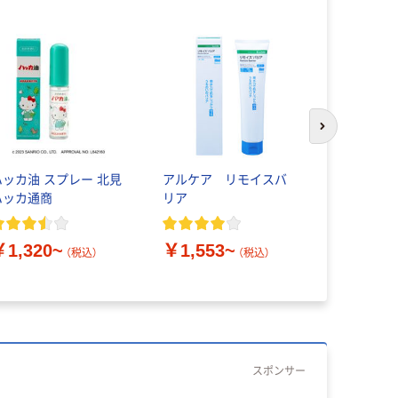
次のスライド
ハッカ油 スプレー 北見
アルケア リモイスバ
花王 ニベ
ハッカ通商
リア
クリーム NI
￥1,320~
￥1,553~
￥330~
（税込）
（税込）
スポンサー