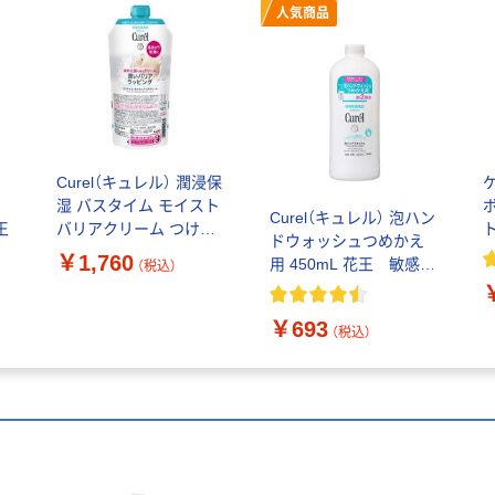
人気商品
Curel（キュレル） 潤浸保
湿 バスタイム モイスト
ボ
Curel（キュレル） 泡ハン
王
バリアクリーム つけか
ドウォッシュつめかえ
え用 310g 花王 敏感肌
￥1,760
用 450mL 花王 敏感
（税込）
乾燥ケア
肌 ハンドソープ
￥693
（税込）