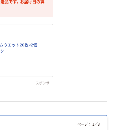
送品です。お届け日の詳
ェムウエット20枚×2個
ック
スポンサー
ページ：
1
／
3