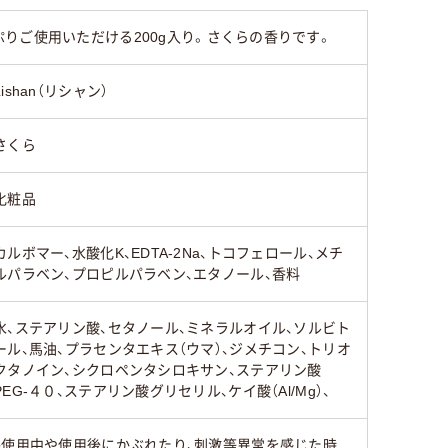
りご使用いただける200g入り。さくらの香りです。
Lishan（リシャン）
さくら
化粧品
カルボマー、水酸化K、EDTA-2Na、トコフェロール、メチ
ルパラベン、プロピルパラベン、エタノール、香料
水、ステアリン酸、セタノール、ミネラルオイル、ソルビト
ール、馬油、プラセンタエキス（ウマ）、ジメチコン、トリオ
クタノイン、シクロペンタシロキサン、ステアリン酸
PEG-４０、ステアリン酸グリセリル、ケイ酸（Al/Mg）、
●使用中や使用後にかぶれたり、刺激等異常を感じた時