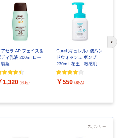
次のスライド
ケアセラ AP フェイス＆
Curel（キュレル） 泡ハン
Curel（キ
ディ乳液 200ml ロー
ドウォッシュ ポンプ
詰め替え 3
ト製薬
230mL 花王 敏感肌
敏感肌
ハンドソープ
￥1,320
￥550
￥880
（税込）
（税込）
（
スポンサー