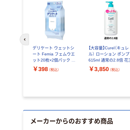
前のスライドへ
デリケート ウェットシ
【大容量】Curel（キュレ
ート Femia フェムウエ
ル） ローション ポンプ
ット20枚×2個パック 無
615ml 通常の2.8倍 花
香料 デリケートゾーン
￥398
￥3,850
（税込）
（税込）
用 レック
メーカーからのおすすめ商品