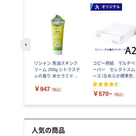
オリジナル
前のスライドへ
リシャン 馬油スキンク
コピー用紙 マルチペ
リーム 200g シトラステ
ーパー セレクトスム
ィの香り 米セラミドエ
ース（なめらか標準色
キス配合
イプ）
￥947
4582425681423 1本
（税込）
￥570~
(200ml)（直送品）
（税込）
人気の商品