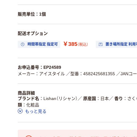
販売単位：1個
配送オプション
￥385
時間帯指定 指定可
置き場所指定 利用
（税込）
お申込番号：EP24589
メーカー：アイスタイル
／型番：4582425681355
／JANコード
商品詳細
ブランド名
Lishan（リシャン）
／
原産国
日本
／
香り
さく
類
化粧品
もっと見る