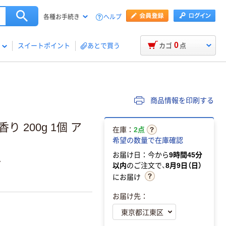
ヘルプ
各種お手続き
0
スイートポイント
あとで買う
カゴ
点
商品情報を印刷する
 200g 1個 ア
在庫：
2点
希望の数量で在庫確認
お届け日：今から
9時間45分
ム
以内
のご注文で、
8月9日（日）
にお届け
お届け先：