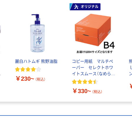
オリジナル
麗白ハトムギ 熊野油脂
コピー用紙 マルチペ
ーパー セレクトホワ
タ
イトスムース（なめらか
￥230~
高白色タイプ）
（税込）
4
￥330~
(
（税込）