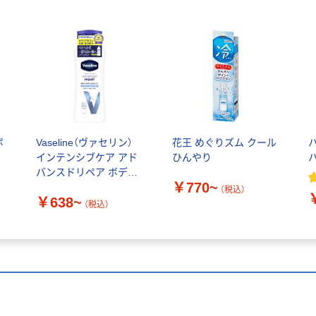
ボ
Vaseline（ヴァセリン）
花王 めぐりズム クール
インテンシブケア アド
ひんやり
バンスドリペア ボディ
￥770~
ローション 無香料 シー
（税込）
￥638~
ビック
（税込）