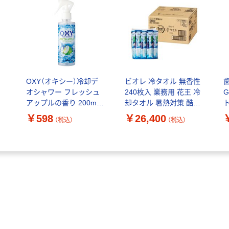
OXY（オキシー）冷却デ
ビオレ 冷タオル 無香性
オシャワー フレッシュ
240枚入 業務用 花王 冷
G
アップルの香り 200ml 1
却タオル 暑熱対策 酷暑
個 ロート製薬
日対策 汗拭きシート
￥598
￥26,400
（税込）
（税込）