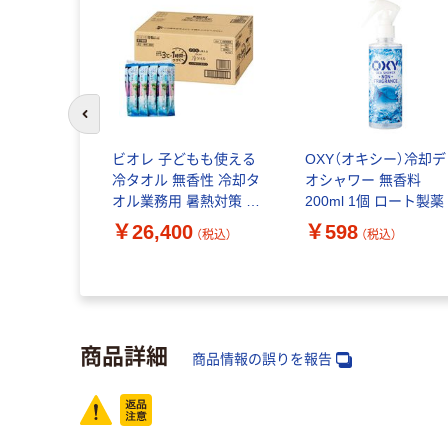
前のスライドへ
 制汗剤 プ
ビオレ 子どもも使える
OXY（オキシー）冷却デ
オジャム 全
冷タオル 無香性 冷却タ
オシャワー 無香料
加齢臭 50g
オル業務用 暑熱対策 酷
200ml 1個 ロート製薬
製薬
暑日対策
￥26,400
￥598
（税込）
（税込）
（税込）
商品詳細
商品情報の誤りを報告