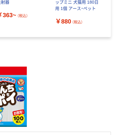
注射器
ップミニ 犬猫用 180日
ト
用 1個 アース・ペット
￥363~
￥385~
（税込）
￥880
（税込）