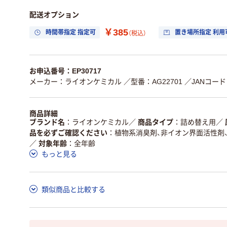
配送オプション
￥385
時間帯指定 指定可
置き場所指定 利用
（税込）
お申込番号：EP30717
メーカー：ライオンケミカル
／型番：AG22701
／JANコード：
商品詳細
ブランド名
ライオンケミカル
／
商品タイプ
詰め替え用
／
品を必ずご確認ください
植物系消臭剤、非イオン界面活性剤
／
対象年齢
全年齢
もっと見る
類似商品と比較する