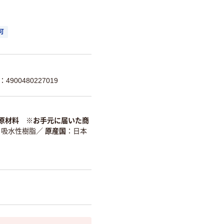
可
4900480227019
原材料 ※お手元に届いた商
、吸水性樹脂
／
原産国
日本