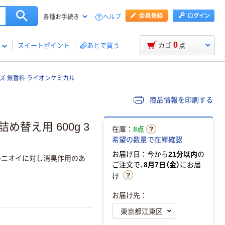
ヘルプ
各種お手続き
0
スイートポイント
あとで買う
カゴ
点
ズ 無香料 ライオンケミカル
商品情報を印刷する
替え用 600g 3
在庫：
8点
希望の数量で在庫確認
お届け日：今から
21分以内
の
のニオイに対し消臭作用のあ
ご注文で、
8月7日（金）
にお届
け
お届け先：