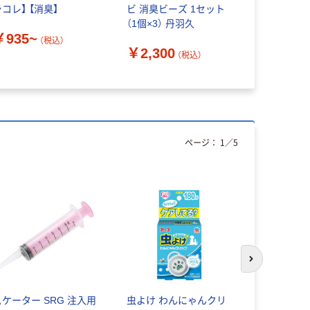
コレ】 【消臭】
ビ 消臭ビーズ 1セット
ビーズ／リ
（1個×3） 丹羽久
プ 室内 置き
￥935~
キンチョー
（税込）
￥2,300
（税込）
￥711~
ページ：
1
／
5
次のスライド
スケーター SRG 注入用
虫よけ わんにゃんクリ
オカ 食器