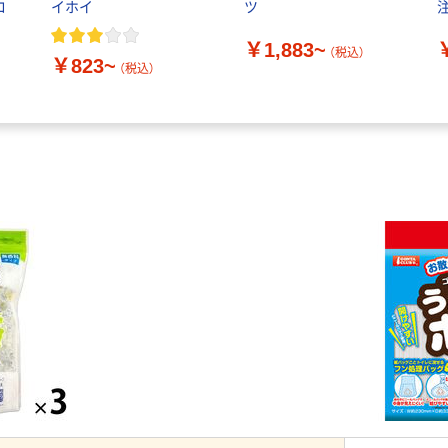
ロ
イホイ
ツ
￥1,883~
（税込）
￥823~
（税込）