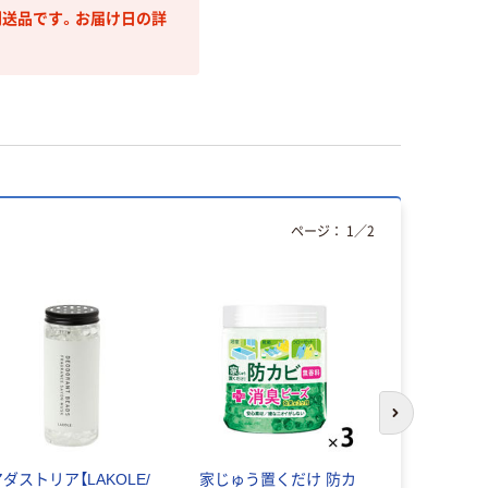
送品です。お届け日の詳
ページ：
1
／
2
本気プ
次のスライド
ダストリア【LAKOLE/
家じゅう置くだけ 防カ
虫コナーズ