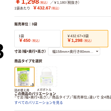
￥1,298
／￥1,180（税抜き）
（税込）
￥432.67
1袋あたり
（税込）
販売単位：3袋
1袋
￥432.67×3袋
￥450
￥1,298
（税込）
（税込）
寸法（幅×奥行×高さ）
商品タイプを選択
メガボトル
詰め替え用
この商品のバリエーション
「寸法（幅×奥行×高さ）」「商品タイプ」「販売単位」違いで 全4商
すべてのバリエーションを見る