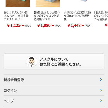
おむつが臭わない袋
【防臭袋/おむつが臭わ
クリロン化成 驚異の防
【消臭袋/
BOS ベビー用 防臭袋
ない袋】クリロン化成
臭袋BOS ポリ袋（規格
袋】レジ袋
アスクル オリ…
防臭袋BOS 介…
袋）
つ用消臭袋
￥1,125～
￥1,980～
￥1,448～
￥
（税込）
（税込）
（税込）
アスクルについて
お気軽にご質問ください。
新規会員登録
ログイン
ヘルプ