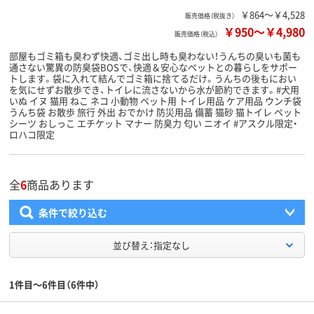
￥864～￥4,528
販売価格（税抜き）
￥950
～
￥4,980
販売価格（税込）
部屋もゴミ箱も臭わず快適、ゴミ出し時も臭わない！うんちの臭いも菌も
通さない驚異の防臭袋BOSで、快適＆安心なペットとの暮らしをサポー
トします。袋に入れて結んでゴミ箱に捨てるだけ。うんちの後もにおい
を気にせずお散歩でき、トイレに流さないから水が節約できます。#犬用
いぬ イヌ 猫用 ねこ ネコ 小動物 ペット用 トイレ用品 ケア用品 ウンチ袋
うんち袋 お散歩 旅行 外出 おでかけ 防災用品 備蓄 猫砂 猫トイレ ペット
シーツ おしっこ エチケット マナー 防臭力 匂い ニオイ #アスクル限定・
ロハコ限定
全
6
商品あります
条件で絞り込む
並び替え：指定なし
1件目～6件目（6件中）