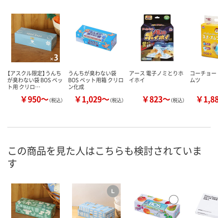
【アスクル限定】うんち
うんちが臭わない袋
アース 電子ノミとりホ
コーチョー
が臭わない袋 BOS ペッ
BOS ペット用箱 クリロ
イホイ
ムツ
ト用 クリロ…
ン化成
￥950～
￥1,029～
￥823～
￥1,8
（税込）
（税込）
（税込）
この商品を見た人はこちらも検討されていま
す