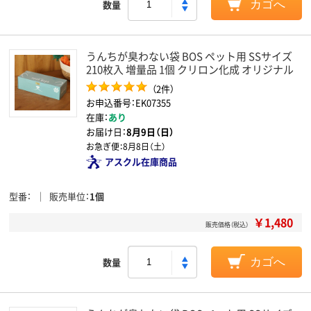
数量
カゴへ
うんちが臭わない袋 BOS ペット用 SSサイズ
210枚入 増量品 1個 クリロン化成 オリジナル
（2件）
お申込番号：EK07355
在庫：
あり
お届け日：
8月9日（日）
お急ぎ便：
8月8日（土）
アスクル在庫商品
型番
販売単位
1個
￥1,480
販売価格（税込）
数量
カゴへ