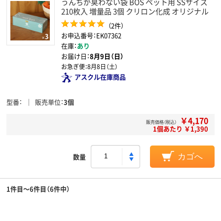
うんちが臭わない袋 BOS ペット用 SSサイズ
210枚入 増量品 3個 クリロン化成 オリジナル
（2件）
お申込番号：EK07362
在庫：
あり
お届け日：
8月9日（日）
お急ぎ便：
8月8日（土）
アスクル在庫商品
型番
販売単位
3個
￥4,170
販売価格（税込）
1個あたり ￥1,390
数量
カゴへ
1件目～6件目（6件中）