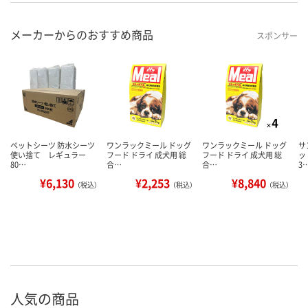
メーカーからのおすすめ商品
スポンサー
ペットシーツ 防水シーツ
ワンラックミール ドッグ
ワンラックミール ドッグ
サ
使い捨て レギュラー
フード ドライ 成犬用 総
フード ドライ 成犬用 総
ッ
80…
合…
合…
3
¥6,130
¥2,253
¥8,840
（税込）
（税込）
（税込）
人気の商品