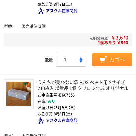
お急ぎ便：
8月8日（土）
アスクル在庫商品
型番
販売単位
3個
￥2,670
販売価格（税込）
1個あたり ￥890
数量
カゴへ
うんちが臭わない袋 BOS ペット用 Sサイズ
210枚入 増量品 1個 クリロン化成 オリジナル
お申込番号：EK07358
在庫：
あり
お届け日：
8月9日（日）
お急ぎ便：
8月8日（土）
アスクル在庫商品
型番
販売単位
1個