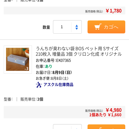
￥1,780
販売価格（税込）
数量
カゴへ
うんちが臭わない袋 BOS ペット用 Sサイズ
210枚入 増量品 3個 クリロン化成 オリジナル
お申込番号：EK07365
在庫：
あり
お届け日：
8月9日（日）
お急ぎ便：
8月8日（土）
アスクル在庫商品
型番
販売単位
3個
￥4,980
販売価格（税込）
1個あたり ￥1,660