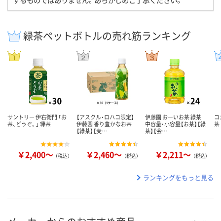
緑茶ペットボトルの売れ筋ランキング
サントリー 伊右衛門 「お
【アスクル・ロハコ限定】
伊藤園 おーいお茶 緑茶
コ
茶、どうぞ。」 緑茶
伊藤園 香り豊かなお茶
中容量・小容量【お茶】【緑
茶
【緑茶】【麦…
茶】【会…
￥2,400～
￥2,460～
￥2,211～
（税込）
（税込）
（税込）
ランキングをもっと見る