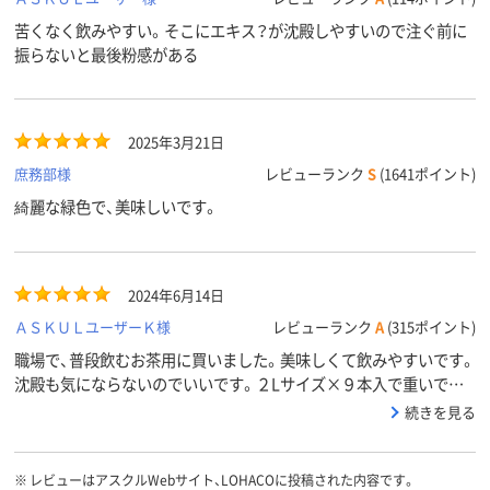
苦くなく飲みやすい。そこにエキス？が沈殿しやすいので注ぐ前に
振らないと最後粉感がある
2025年3月21日
庶務部様
レビューランク
S
(1641ポイント)
綺麗な緑色で、美味しいです。
2024年6月14日
ＡＳＫＵＬユーザーＫ様
レビューランク
A
(315ポイント)
職場で、普段飲むお茶用に買いました。美味しくて飲みやすいです。
沈殿も気にならないのでいいです。２Lサイズ×９本入で重いです
が、箱もしっかりしているので、運びやすくていいです。ペットボト
続きを見る
ルは硬すぎず柔らかすぎずのちょうどよい硬さだと思います。
※
レビューはアスクルWebサイト、LOHACOに投稿された内容です。