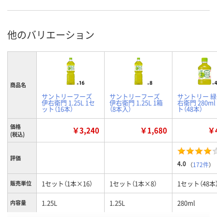
他のバリエーション
商品名
サントリーフーズ
サントリーフーズ
サントリー 緑
伊右衛門 1.25L 1セ
伊右衛門 1.25L 1箱
右衛門 280ml
ット（16本）
（8本入）
ト（48本）
価格
￥3,240
￥1,680
￥4
(税込)
評価
4.0
（
172件
）
1セット（1本×16）
1セット（1本×8）
1セット（48本
販売単位
1.25L
1.25L
280ml
内容量