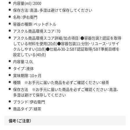
内容量(ml)：2000
保存方法：高温、多湿は避けて保存してください
名称：伊右衛門
容器の種類：ペットボトル
アスクル商品環境スコア：70
アスクル商品環境スコア詳細/加点項目：●容器包装7:認証を取得
している材料を使用(20点)●容器包装11:分別・リユース・リサイ
クルしやすい(10点)●仕組み30-2:SBT認証取得/SBT準拠目標を
設定している(40点)
内容量：2.0L
タイプ：液体
賞味期限：10ヶ月
種類 ※お手元に届いた商品を必ずご確認ください：緑茶
保存方法 ※お手元に届いた商品を必ずご確認ください：高温、
多湿は避けて保存してください
ブランド：伊右衛門
商品タイプ：緑茶
備考（ご注意）