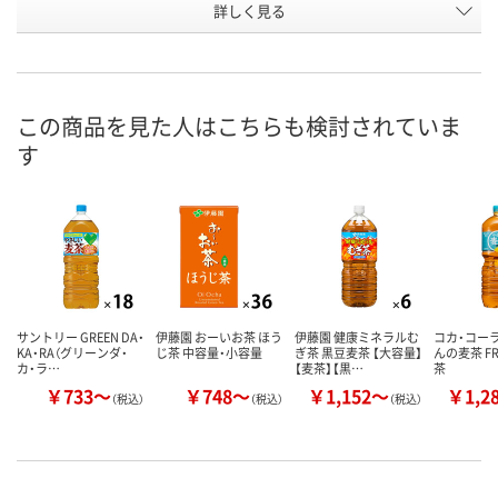
詳しく見る
通常品
通常品
通常品
種類
お申込番
WNA5898
WNA5872
924825
号
2点
5点
あり
在庫
この商品を見た人はこちらも検討されていま
す
8月9日（日）
8月9日（日）
8月8日（土）
お届け日
数量
数量
数量
カゴへ
カゴへ
カ
サントリー GREEN DA・
伊藤園 おーいお茶 ほう
伊藤園 健康ミネラルむ
コカ・コーラ
KA・RA（グリーンダ・
じ茶 中容量・小容量
ぎ茶 黒豆麦茶 【大容量】
んの麦茶 F
カ・ラ…
【麦茶】【黒…
茶
￥733～
￥748～
￥1,152～
￥1,2
（税込）
（税込）
（税込）