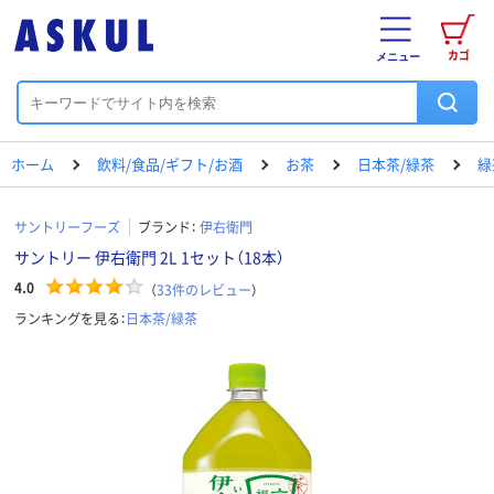
カゴ
メニュー
ホーム
飲料/食品/ギフト/お酒
お茶
日本茶/緑茶
緑
サントリーフーズ
ブランド：
伊右衛門
サントリー 伊右衛門 2L 1セット（18本）
4.0
（
33
件のレビュー
）
ランキングを見る：
日本茶/緑茶