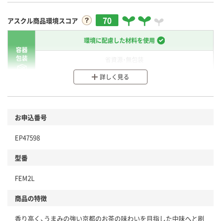
70
アスクル商品環境スコア
環境に配慮した材料を使用
容器
包装
省資源・無包装
詳しく見る
分別・リサイクルしやすい設計
環境に配慮した材料を使用
商品
お申込番号
本体
省資源・省エネ・節水
EP47598
分別・リサイクルしやすい設計
型番
独自の回収スキームがある
FEM2L
仕組
アスクルで資源循環している
商品の特徴
温室効果ガスなどの削減
香り高く、うまみの強い京都のお茶の味わいを目指した中味へと刷