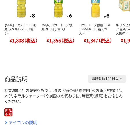
【緑茶】コカ・コーラ 綾
（緑茶）コカ・コーラ 綾
コカ・コーラ 綾鷹 ミネ
キリンビ
鷹 ラベルレス 2L 1箱
鷹 2L 1箱（6本入）
ラル緑茶 2L 1箱（6本
ン 生茶ラ
（…
入…
ス販売…
¥1,808（税込）
¥1,356（税込）
¥1,347（税込）
¥1,
商品説明
賞味期限100日以上
創業200余年の歴史をもつ、京都の老舗茶舗「福寿園」のお茶、伊右衛門。
水（ミネラルウォーター）や炭酸水の代わりに、無糖茶（緑茶）をお愉しみ
ください。
アイコンの説明