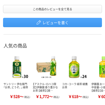
この商品のレビューを全て見る
レビューを書く
人気の商品
サントリー 伊右衛門
【アスクル・ロハコ限
コカ・コーラ 緑茶 綾鷹
伊藤園 おー
「お茶、どうぞ。」 緑茶
定】伊藤園 香り豊かな
お茶
中容量・小容
お茶 【緑茶】【麦…
【緑茶】【会
￥528～
￥1,772～
￥618～
￥6
（税込）
（税込）
（税込）