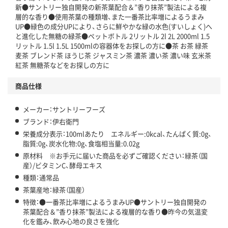
この商品の環境配慮ポイントです。下記商品詳細「
新●サントリー独自開発の新茶葉配合＆”香り抹茶”製法による複
アスクル商品環境スコア詳細／加点項目
」で確認できます。
層的な香り●使用茶葉の種類増、また一番茶比率増によるうまみ
UP●緑色の成分UPにより、さらに鮮やかな緑の水色(すいしょく)へ
と進化した無糖の緑茶●ペットボトル 2リットル 2l 2L 2000ml 1.5
リットル 1.5l 1.5L 1500mlの容器体をお探しの方に●茶 お茶 緑茶
麦茶 ブレンド茶 ほうじ茶 ジャスミン茶 濃茶 濃い茶 濃い味 玄米茶
紅茶 無糖茶などをお探しの方に
商品仕様
メーカー：サントリーフーズ
ブランド：伊右衛門
栄養成分表示：100mlあたり エネルギー:0kcal、たんぱく質:0g、
脂質:0g、炭水化物:0g、食塩相当量:0.02g
原材料 ※お手元に届いた商品を必ずご確認ください：緑茶（国
産）/ビタミンC、酵母エキス
種類：通常品
茶葉産地：緑茶（国産）
特徴：●一番茶比率増によるうまみUP●サントリー独自開発の
茶葉配合＆”香り抹茶”製法による複層的な香り●昨今の気温変
化を鑑み、飲み心地の良さを強化