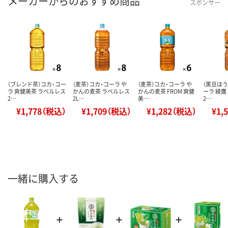
メーカーからのおすすめ商品
スポンサー
（ブレンド茶）コカ・コー
（麦茶）コカ・コーラ や
（麦茶）コカ・コーラ や
（黒豆ほう
ラ 爽健美茶 ラベルレス
かんの麦茶 ラベルレス
かんの麦茶 FROM 爽健
ーラ 綾鷹
2…
2L…
美…
2…
¥1,778（税込）
¥1,709（税込）
¥1,282（税込）
¥1,
一緒に購入する