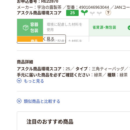
お申込番号：RE22870
メーカー：宇治の露製茶
／型番：4901046963044
／JANコード
アスクル商品環境スコア
25
容器
環境に配慮した材料を
省資源・無包装
使用
包装
詳しく見る
商品
環境に配慮した材料を
省資源・省エネ・節水
本体
使用
独自の回収スキームが
アスクルで資源循環し
仕組
商品詳細
ある
いる
アスクル商品環境スコア
25
／
タイプ
三角ティーバッグ
／
この商品の環境配慮ポイントです。詳しくはページ下部の商品
手元に届いた商品を必ずご確認ください
緑茶
／
種類
緑茶
ア詳細／加点項目
」で確認できます。
もっと見る
類似商品と比較する
注目のおすすめ商品