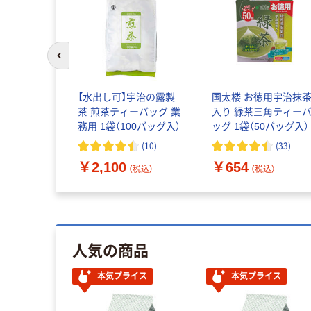
前のスライドへ
【水出し可】宇治の露製
国太楼 お徳用宇治抹
茶 煎茶ティーバッグ 業
入り 緑茶三角ティーバ
務用 1袋（100バッグ入）
ッグ 1袋（50バッグ入）
(
10
)
(
33
)
￥2,100
￥654
（税込）
（税込）
人気の商品
本気プライス
本気プライス