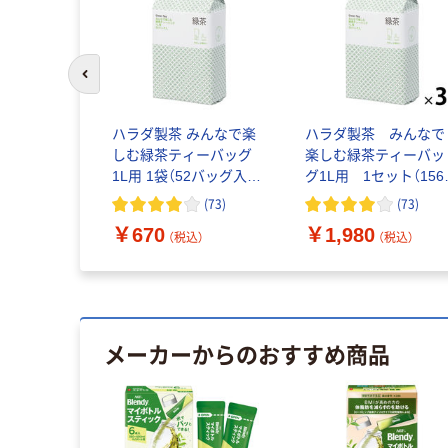
前のスライドへ
ハラダ製茶 みんなで楽
ハラダ製茶 みんなで
しむ緑茶ティーバッグ
楽しむ緑茶ティーバッ
1L用 1袋（52バッグ入）
グ1L用 1セット（156
オリジナル
ッグ:52バッグ入×3袋）
(
73
)
(
73
)
オリジナル
￥670
￥1,980
（税込）
（税込）
メーカーからのおすすめ商品