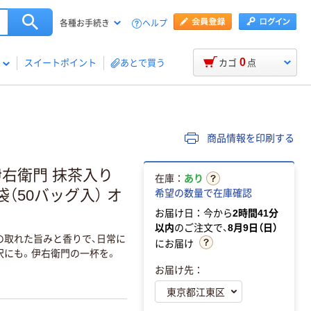
ヘルプ
各種お手続き
0
スイートポイント
あとで買う
カゴ
点
商品情報を印刷する
伊右衛門 抹茶入り
在庫：
あり
（50バッグ入） オ
希望の数量で在庫確認
お届け日：今から
2時間41分
以内
のご注文で、
8月9日（日）
の取れた旨みと香りで、日常に
にお届け
沢にも。伊右衛門の一杯を。
お届け先：