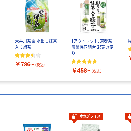
茶
大井川茶園 水出し抹茶
【アウトレット】京都茶
入り緑茶
農業協同組合 彩葉の便
り
￥786~
（税込）
￥458~
（税込）
本気プライス