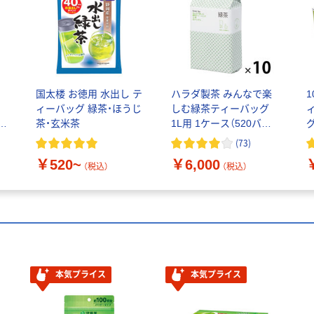
国太楼 お徳用 水出し テ
ハラダ製茶 みんなで楽
ィーバッグ 緑茶・ほうじ
しむ緑茶ティーバッグ
バ
茶・玄米茶
1L用 1ケース（520バッ
グ：52バッグ入×10袋）
(
73
)
オリジナル
￥520~
￥6,000
（税込）
（税込）
本気プライス
本気プライス