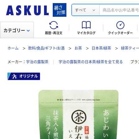
すべて
カテゴリー
履歴・再注文
マイカタログ
クイックオーダー
ホーム
飲料/食品/ギフト/お酒
お茶
日本茶/緑茶
緑茶ティ
メーカー
宇治の露製茶
宇治の露製茶の日本茶/緑茶を全て見る
ブラ
オリジナル