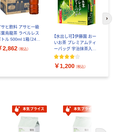
次のスライド
アサヒ飲料 アサヒ一級
【スティッ
茶葉烏龍茶 ラベルレス
ィ マイボ
【水出し可】伊藤園 おー
トル 500ml 1箱（24本
ク ジャスミ
いお茶 プレミアムティ
）
本入）
￥2,862
￥280
ーバッグ 宇治抹茶入り
（税込）
（
玄米茶 1箱（50バッグ
入）
￥1,200
（税込）
本気プライス
本気プライス
本気