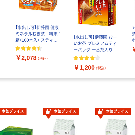
【水出し可】伊藤園 健康
ミネラルむぎ茶 粉末 1
【水出し可】伊藤園 おー
箱（100本入） スティッ
ボ
いお茶 プレミアムティ
）
クタイプ
入
ーバッグ 一番茶入りほ
うじ茶 1箱（50バッグ
￥2,078
（税込）
入）
￥1,200
（税込）
本気プライス
本気プライス
本気プライス