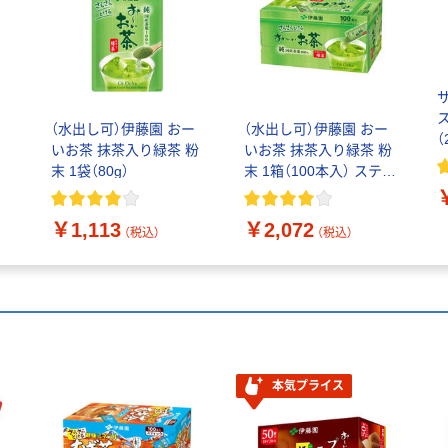
ィ
ス
（水出し可）伊藤園 おー
（水出し可）伊藤園 おー
（
いお茶 抹茶入り緑茶 粉
いお茶 抹茶入り緑茶 粉
末 1袋（80g）
末 1箱（100本入） スティ
ックタイプ 大容量
￥1,113
￥2,072
（税込）
（税込）
本気プライス