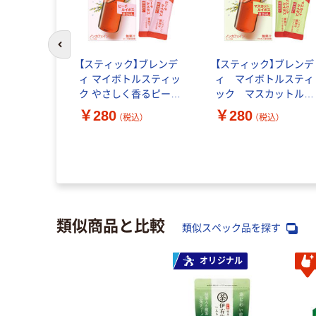
前のスライドへ
フーズ
【スティック】ブレンデ
【スティック】ブレンデ
KA・RA（グ
ィ マイボトルスティッ
ィ マイボトルスティ
）やさしい
ク やさしく香るピーチ
ック マスカットルイ
ベルレス
ルイボスティー 1箱（6本
ボスティー 1箱（6本入
￥280
￥280
（税込）
（税込）
ット（48本）
入）
（税込）
類似商品と比較
類似スペック品を探す
オリジナル