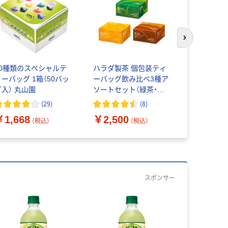
次のスライド
10種類のスペシャルテ
ハラダ製茶 個包装ティ
ハラダ製茶
ィーバッグ 1箱（50バッ
ーバッグ飲み比べ3種ア
楽しむ緑茶
グ入） 丸山園
ソートセット（緑茶・玄
グ1L用 1
米茶・ほうじ茶）50バッ
ッグ:52バ
(
29
)
(
8
)
グ入×各1箱 オリジナル
オリジナル
￥1,668
￥2,500
￥3,200
（税込）
（税込）
スポンサー
本気プ