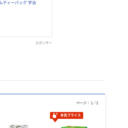
アムティーバッグ 宇治
スポンサー
ページ：
1
／
2
本気プライス
オリジ