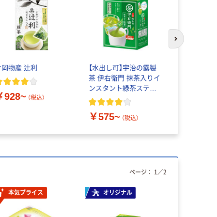
次のスライド
片岡物産 辻利
【水出し可】宇治の露製
三久 急須
茶 伊右衛門 抹茶入りイ
グ 煎茶 1
ンスタント緑茶スティ
入） オリジ
￥928~
ック
（税込）
￥575~
￥1,925
（税込）
ページ：
1
／
2
本気プライス
オリジナル
本気プ