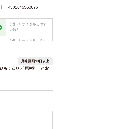
：4901046963075
分別・リサイクルしやす
い設計
分別・リサイクルしやす
い設計
て
温室効果ガスなどの
賞味期限40日以上
削減
ひも
あり
／
原材料 ※お
詳細「
アスクル商品環境スコ