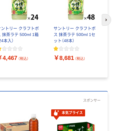
次のスライド
サントリー クラフトボ
サントリー クラフトボ
 抹茶ラテ 500ml 1箱
ス 抹茶ラテ 500ml 1セ
【スティッ
24本入）
ット（48本）
本 ネスレ
抹茶ラテ 1
￥4,467
￥8,681
（税込）
（税込）
￥626
（
スポンサー
本気プライス