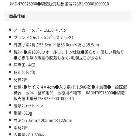
JMDN70975000●製造販売届出番号：28B3X00001000010
商品仕様
メーカー：メディコムジャパン
ブランド：DisTech（ディステック）
外装寸法：長さ53.5cm×幅56.0cm×高さ38.5cm
機能：●綿100%のオールコットン仕様●柔らかく優しい肌触り
●ちぎる際の繊維の脱落もなく、毛羽立ちが少ない
原産国：中国
個別包装：無
材質：綿
仕様：●サイズ：4×4cm●入り数：約1,500枚)●未滅菌●一般医療
機器 医04 整形用品 医療用不織布 JMDN70975000●製造
販売届出番号：28B3X00001000010
種類：カットメン
重量：620g
寸法：270mm×205mm×122mm
素材：綿
内容量：約1,500枚