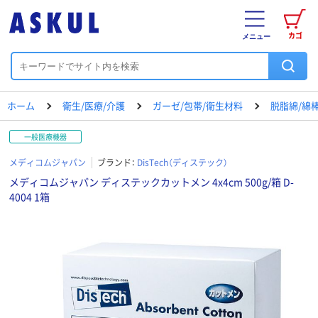
カゴ
メニュー
ホーム
衛生/医療/介護
ガーゼ/包帯/衛生材料
脱脂綿/綿
一般医療機器
メディコムジャパン
ブランド：
DisTech（ディステック）
メディコムジャパン ディステックカットメン 4x4cm 500g/箱 D-
4004 1箱