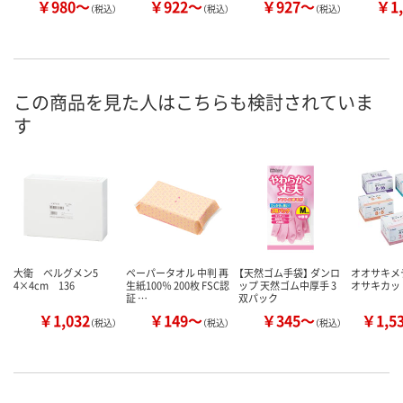
￥980～
￥922～
￥927～
￥1,
（税込）
（税込）
（税込）
この商品を見た人はこちらも検討されていま
す
大衛 ベルグメン5
ペーパータオル 中判 再
【天然ゴム手袋】 ダンロ
オオサキメ
4×4cm 136
生紙100％ 200枚 FSC認
ップ 天然ゴム中厚手 3
オサキカッ
証 …
双パック
￥1,032
￥149～
￥345～
￥1,5
（税込）
（税込）
（税込）