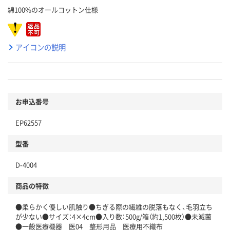
綿100%のオールコットン仕様
アイコンの説明
お申込番号
EP62557
型番
D-4004
商品の特徴
●柔らかく優しい肌触り●ちぎる際の繊維の脱落もなく、毛羽立ち
が少ない●サイズ：4×4cm●入り数：500g/箱（約1,500枚）●未滅菌
●一般医療機器 医04 整形用品 医療用不織布