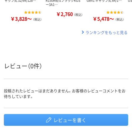
ャップ式 32/64/128…
R150MB/SブラックKUS
Gen1 キャップ式 64/1…
U
ー3A1…
￥2,760
（税込）
￥3,828～
￥5,478～
（税込）
（税込）
ランキングをもっと見る
レビュー（0件）
投稿されたレビューはまだありません。お客様のレビューコメントをお
待ちしています。
レビューを書く