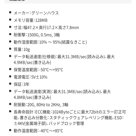
メーカー：グリーンハウス
メモリ容量：128MB
寸法：幅47.2×奥行17.2×高さ7.8mm
耐衝撃：1500G, 0.5ms, 3軸
動作湿度範囲：10% ～ 95%(結露なきこと)
質量：10g
データ転送速度(仕様値)：最大31.3MB/sec(読み込み)、最大
4.9MB/sec(書き込み)
保管温度範囲：-50℃～+95℃
電源電圧：5V±10%
保証：3年
データ転送速度(実測)：最大31.3MB/sec(読み込み)、最大
4.8MB/sec(書き込み)
耐振動：20G, 80Hz to 2KHz, 3軸
長寿命設計：ECC機能：1024Byteごとに最大72bitのエラー訂正可
能、書き込み分散化：スタティックウェアレベリング機能、ESD：
±4KV(金属端子部)、バッドブロック管理
動作温度範囲：-40℃～+85℃