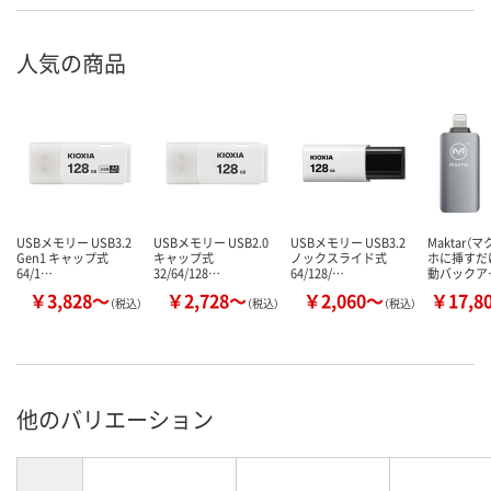
人気の商品
USBメモリー USB3.2
USBメモリー USB2.0
USBメモリー USB3.2
Maktar（
Gen1 キャップ式
キャップ式
ノックスライド式
ホに挿すだ
64/1…
32/64/128…
64/128/…
動バックア
￥3,828～
￥2,728～
￥2,060～
￥17,8
（税込）
（税込）
（税込）
他のバリエーション