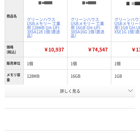
商品名
グリーンハウス
グリーンハウス
グリーンハウ
USBメモリー 工業
USBメモリー 工業
USBメモリー
用 128MB GH-UFI-
用 16GB GH-UFI-
用）1GB GH-UF
3XSA128 1個（直送
3XSA16G 1個（直送
XSE1G 1個（
品）
品）
価格
￥10,937
￥74,547
￥13
(税込)
1個
1個
1個
販売単位
メモリ容
128MB
16GB
1GB
量
詳しく見る
幅62.1×奥行17.6×
幅62.1×奥行17.6×
幅47.2×奥行1
寸法
高さ8.4mm
高さ8.4mm
高さ7.8mm
お申込番
EP85167
EP85165
EP85177
号
直送品
直送品
直送品
在庫
お届け日