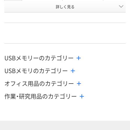
詳しく見る
幅47.2×奥行17.2×
幅62.1×奥行17.6×
幅47.2×奥行1
寸法
高さ7.8mm
高さ8.4mm
高さ7.8mm
お申込番
EP85173
EP85167
EP85177
号
直送品
直送品
直送品
在庫
お届け日
USBメモリーのカテゴリー
メーカー都合により
メーカー都合により
メーカー都合
販売停止中です
販売停止中です
販売停止中で
USBメモリのカテゴリー
オフィス用品のカテゴリー
作業・研究用品のカテゴリー