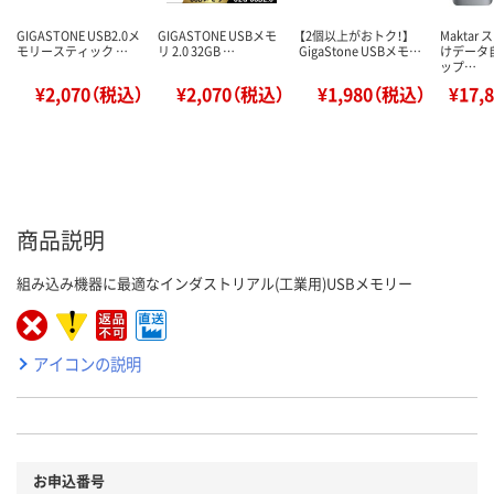
GIGASTONE USB2.0メ
GIGASTONE USBメモ
【2個以上がおトク！】
Maktar
モリースティック …
リ 2.0 32GB …
GigaStone USBメモ…
けデータ
ップ…
¥2,070（税込）
¥2,070（税込）
¥1,980（税込）
¥17,
商品説明
組み込み機器に最適なインダストリアル(工業用)USBメモリー
アイコンの説明
お申込番号