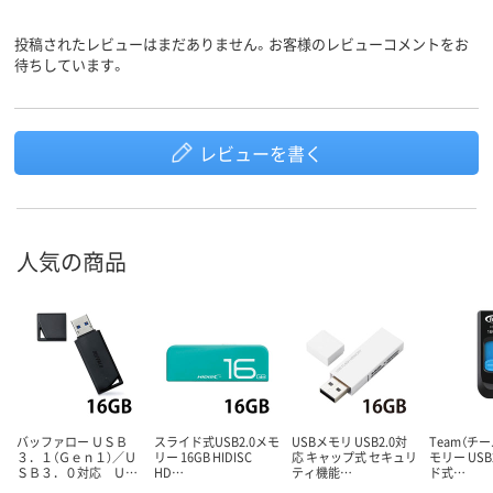
投稿されたレビューはまだありません。お客様のレビューコメントをお
待ちしています。
レビューを書く
人気の商品
バッファロー ＵＳＢ
スライド式USB2.0メモ
USBメモリ USB2.0対
Team（チー
３．１（Ｇｅｎ１）／Ｕ
リー 16GB HIDISC
応 キャップ式 セキュリ
モリー USB
ＳＢ３．０対応 Ｕ…
HD…
ティ機能…
ド式…