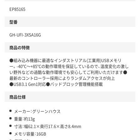
EP85165
型番
GH-UFI-3XSA16G
商品の特徴
●組み込み機器に最適なインダストリアル(工業用)USBメモリ
ー。-40℃～+85℃の動作環境を保証しているので、温度変化の激し
い野外などの過酷な動作環境でも安心してご利用いただけます●
最新のコントローラー採用によりランダムアクセスが向上
●USB3.1 Gen1対応●バッドブロック管理機能搭載
商品仕様
メーカー：グリーンハウス
重量：約13g
寸法：幅62.1×奥行17.6×高さ8.4mm
メモリ容量：16GB