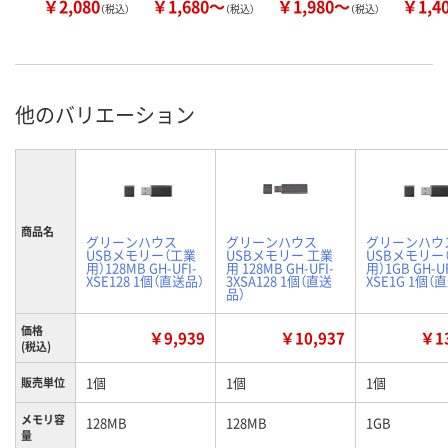
￥2,080
￥1,680～
￥1,980～
￥1,4
（税込）
（税込）
（税込）
他のバリエーション
商品名
グリーンハウス
グリーンハウス
グリーンハウ
USBメモリー（工業
USBメモリー 工業
USBメモリー
用）128MB GH-UFI-
用 128MB GH-UFI-
用）1GB GH-UF
XSE128 1個（直送品）
3XSA128 1個（直送
XSE1G 1個（
品）
価格
￥9,939
￥10,937
￥13
(税込)
1個
1個
1個
販売単位
メモリ容
128MB
128MB
1GB
量