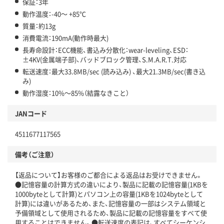
保証：3年
動作温度：-40～ +85℃
質量：約13g
消費電流：190mA(動作時最大)
長寿命設計：ECC機能、書込み分散化：wear-leveling、ESD：
±4KV(金属端子部)、バッドブロック管理、S.M.A.R.T.対応
転送速度：最大33.8MB/sec (読み込み) 、最大21.3MB/sec(書き込
み)
動作湿度：10%～85%（結露なきこと）
JANコード
4511677117565
備考（ご注意）
【返品について】お客様のご都合による返品はお受けできません。
●記憶容量の計算方式の違いにより、製品に記載の記憶容量(1KBを
1000byteとして計算)とパソコン上の容量(1KBを1024byteとして
計算)には違いがあるため、また、記憶容量の一部はシステム領域と
予備領域として使用されるため、製品に記載の記憶容量をすべて使
用することはできません。●転送速度の表記は、すべてシーケンシ