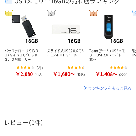
USBメモリー16GBの売れ筋ランキング
バッファロー ＵＳＢ３．
スライド式USB2.0メモリ
Team（チーム） USBメモ
磁
１（Ｇｅｎ１）／ＵＳＢ
ー 16GB HIDISC HD…
リー USB2.0 スライド
U
３．０対応 Ｕ…
式…
(
3件
)
￥2,080
￥1,680～
￥1,408～
（税込）
（税込）
（税込）
ランキングをもっと見る
レビュー（0件）