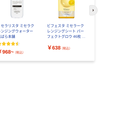
次のスライド
ミセラリスタ ミセラク
ビフェスタ ミセラーク
ビオレ お
レンジングウォーター
レンジングシート パー
メイク落と
黒ばら本舗
フェクトグロウ 46枚 マ
ジブラックジ
ンダム
花王
￥638
￥1,210
（税込）
￥968~
（税込）