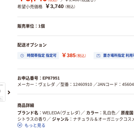
（税込）
￥3,740
希望小売価格
（税込）
販売単位：1個
配送オプション
￥385
時間帯指定 指定可
置き場所指定 利用
（税込）
お申込番号：EP87951
メーカー：ヴェレダ
／型番：12460910
／JANコード：456044
商品詳細
ブランド名
WELEDA（ヴェレダ）
／
カラー
乳白色
／
原産国
シトラスの香り
／
ジャンル
ナチュラル＆オーガニックコス
もっと見る