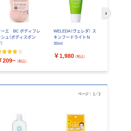
次のスライド
オーエ BC ボディフレ
WELEDA（ヴェレダ） ス
WELEDA
ッシュ（ボディスポン
キンフードライトＮ
ア
）
30ml
￥2,750
￥1,980
（税込）
￥209~
（税込）
ページ：
1
／
2