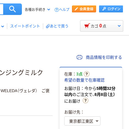
ヘルプ
各種お手続き
0
スイートポイント
あとで買う
カゴ
点
商品情報を印刷する
レンジングミルク
在庫：
3点
希望の数量で在庫確認
お届け日：今から
5時間32分
ELEDA（ヴェレダ） ご褒
以内
のご注文で、
8月8日（土）
にお届け
お届け先：