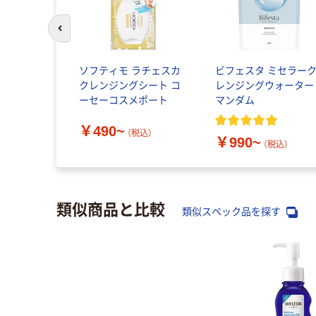
前のスライドへ
メイク落と
ソフティモ ラチェスカ
ビフェスタ ミセラー
ラミド つめ
クレンジングシート コ
レンジングウォーター
 クレンジン
ーセーコスメポート
マンダム
コスメポー
￥490~
込）
（税込）
￥990~
（税込）
類似商品と比較
類似スペック品を探す