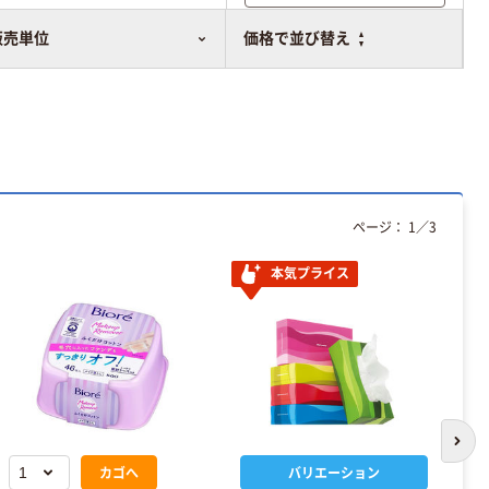
比較表に追加
販売単位
価格で並び替え
ページ：
1
／
3
本気プライス
次の
カゴへ
バリエーション