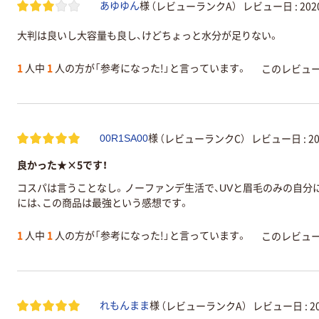
（レビューランクA）
レビュー日 :
20
あゆゆん
様
大判は良いし大容量も良し、けどちょっと水分が足りない。
1
人中
1
人の方が「参考になった!」と言っています。
このレビュ
（レビューランクC）
レビュー日 :
2
00R1SA00
様
良かった★×5です！
コスパは言うことなし。ノーファンデ生活で、UVと眉毛のみの自分
には、この商品は最強という感想です。
1
人中
1
人の方が「参考になった!」と言っています。
このレビュ
（レビューランクA）
レビュー日 :
2
れもんまま
様