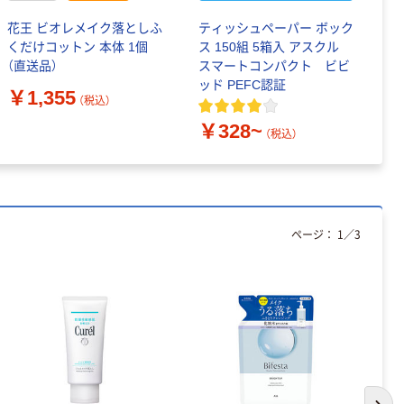
花王 ビオレメイク落としふ
ティッシュペーパー ボック
ス
くだけコットン 本体 1個
ス 150組 5箱入 アスクル
タ
（直送品）
スマートコンパクト ビビ
ッド PEFC認証
￥
￥1,355
（税込）
￥328~
（税込）
ページ：
1
／
3