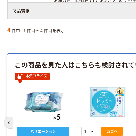
お届け日
8月8日（土）
お急ぎ便
8月7日（金
アスクル在庫商品
商品情報
4
件中
1 件目〜 4 件目を表示
この商品を見た人はこちらも検討されて
本気プライス
前のスライドへ
バリエーション
カゴへ