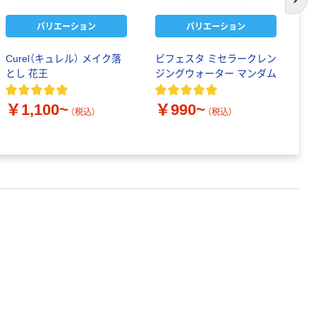
次の
バリエーション
バリエーション
Curel（キュレル） メイク落
ビフェスタ ミセラークレン
ク
とし 花王
ジングウォーター マンダム
グ
ラ
￥1,100~
￥990~
￥
（税込）
（税込）