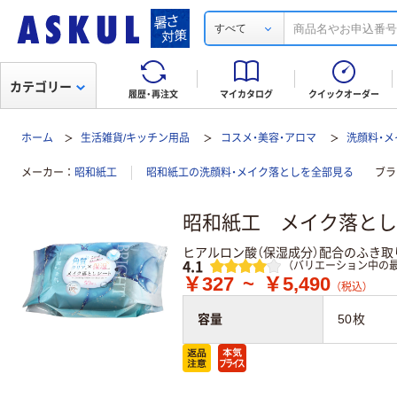
すべて
カテゴリー
履歴・再注文
マイカタログ
クイックオーダー
ホーム
生活雑貨/キッチン用品
コスメ・美容・アロマ
洗顔料・
メーカー
昭和紙工
昭和紙工の洗顔料・メイク落としを全部見る
ブラ
昭和紙工 メイク落とし
ヒアルロン酸（保湿成分）配合のふき取
レビュー
4.1
（バリエーション中の最
￥327
~
￥5,490
（税込）
容量
50枚