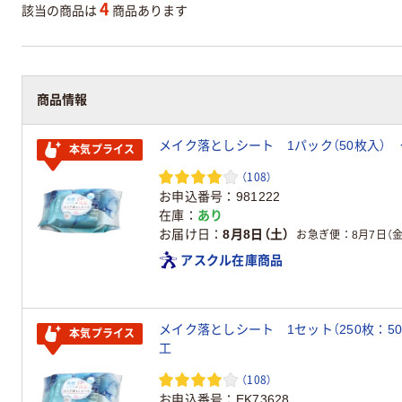
4
該当の商品は
商品あります
商品情報
メイク落としシート 1パック（50枚入）
本気プライス
（108）
お申込番号
981222
在庫
あり
お届け日
8月8日（土）
お急ぎ便
8月7日（金
アスクル在庫商品
メイク落としシート 1セット（250枚：5
本気プライス
工
（108）
お申込番号
EK73628