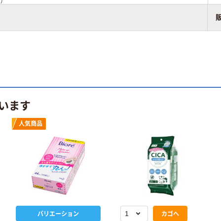
）
います
人気商品
バリエーション
カゴへ